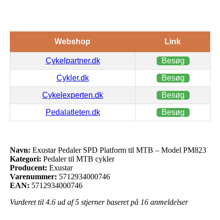
Webshop
Link
Cykelpartner.dk
Besøg
Cykler.dk
Besøg
Cykelexperten.dk
Besøg
Pedalatleten.dk
Besøg
Navn:
Exustar Pedaler SPD Platform til MTB – Model PM823
Kategori:
Pedaler til MTB cykler
Producent:
Exustar
Varenummer:
5712934000746
EAN:
5712934000746
Vurderet til
4.6
ud af 5 stjerner baseret på
16
anmeldelser