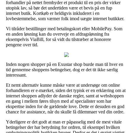
forhandler på nettet frembyder et produkt til en pris der virker
utopisk lav, så bør det undertiden være et bevis på en fup
internet butik. Kortkøb er heldigvis inkluderet i en
lovbestemmelse, som værner folk imod uægte internet butikker.
Vi tilråder bestillinger med betalingskort eller MobilePay. Som
en anden løsning kan du overveje en afdragsløsning fra
eksempelvis ViaBill, for så vidt du tilstræber at honorere
pengene over tid.
Inden nogen shopper på en Exustar shop burde man til hver en
tid gennemse shoppens betingelser, dog er det tit ikke særlig
interessant.
Et nemt alternativ kunne måske være at undersøge om online
forhandleren er e-mærket, siden det typisk er en erklæring om at
internet shoppen adlyder de danske regler, samt at webshoppen
en gang i mellem føres tilsyn med af specialister som har
ekspertise inden for de gældende love. Dette er desuden en god
chance for assistance, når du skulle få dilemmaer ved din ordre.
Yderligere er det godt at man er påpasselig med de mest vitale
betingelser der har betydning for ordren, til eksempel hvilken
ombytningspolitik butikken bruger. Derfor er det i øvrigt vigtigt,