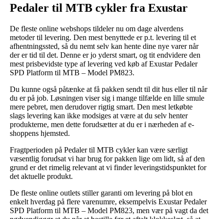
Pedaler til MTB cykler fra Exustar
De fleste online webshops tildeler nu om dage alverdens
metoder til levering. Den mest benyttede er p.t. levering til et
afhentningssted, så du nemt selv kan hente dine nye varer når
der er tid til det. Denne er jo yderst smart, og tit endvidere den
mest prisbevidste type af levering ved køb af Exustar Pedaler
SPD Platform til MTB – Model PM823.
Du kunne også påtænke at få pakken sendt til dit hus eller til når
du er på job. Løsningen viser sig i mange tilfælde en lille smule
mere pebret, men derudover rigtig smart. Den mest letkøbte
slags levering kan ikke modsiges at være at du selv henter
produkterne, men dette forudsætter at du er i nærheden af e-
shoppens hjemsted.
Fragtperioden på Pedaler til MTB cykler kan være særligt
væsentlig forudsat vi har brug for pakken lige om lidt, så af den
grund er det rimelig relevant at vi finder leveringstidspunktet for
det aktuelle produkt.
De fleste online outlets stiller garanti om levering på blot en
enkelt hverdag på flere varenumre, eksempelvis Exustar Pedaler
SPD Platform til MTB – Model PM823, men vær på vagt da det