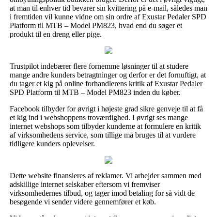
at man til enhver tid bevarer sin kvittering på e-mail, således man
i fremtiden vil kunne vidne om sin ordre af Exustar Pedaler SPD
Platform til MTB – Model PM823, hvad end du søger et
produkt til en dreng eller pige.
Trustpilot indebærer flere fornemme løsninger til at studere
mange andre kunders betragtninger og derfor er det fornuftigt, at
du tager et kig på online forhandlerens kritik af Exustar Pedaler
SPD Platform til MTB – Model PM823 inden du køber.
Facebook tilbyder for øvrigt i højeste grad sikre genveje til at få
et kig ind i webshoppens troværdighed. I øvrigt ses mange
internet webshops som tilbyder kunderne at formulere en kritik
af virksomhedens service, som tillige må bruges til at vurdere
tidligere kunders oplevelser.
Dette website finansieres af reklamer. Vi arbejder sammen med
adskillige internet selskaber eftersom vi fremviser
virksomhedernes tilbud, og tager imod betaling for så vidt de
besøgende vi sender videre gennemfører et køb.