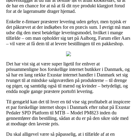
nødvendiggør at du når at bestille før et aftalt klokkeslæt, så at
de har en chance for at nå at få dit nye produkt klargjort forud
for at de lageransatte drager hjemad.
Enkelte e-firmaer præsterer levering uden gebyr, men typisk er
det påkrævet at der indkøbes for en præcis sum. I øvrigt må man
udse dig den mest betalelige leveringsmodel, hvilket i mange
tilfælde – om man opholder sig tæt på Aalborg, Farum eller Aars
– vil være at få dem til at levere bestillingen til en pakkeshop.
Det har vist sig at være super ligetil for enhver at
prissammenligne hos forskellige internet butikker i Danmark, og
så har en lang række Exustar internet handler i Danmark set sig
tvunget til at mindske salgsværdien på produkterne – til drenge
og piger, og samtidig også til mænd og kvinder – betydeligt, og
endda nogle gange præstere portofri levering.
Til gengæld kan det til hver en tid vise sig profitabelt at inspicere
et par forskellige internet shops i Danmark efter rabat på Exustar
Pedaler SPD Platform til MTB – Model PM823 inden du
gennemfører din bestilling, sådan at du er på den sikre side med
at modtage den laveste pris.
Du skal alligevel være så påpasselig, at i tilfælde af at en