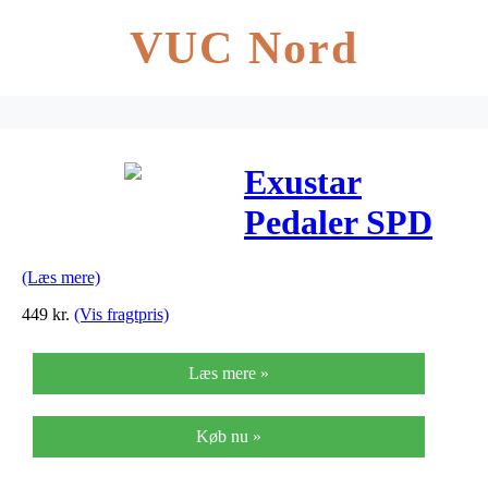
VUC Nord
Exustar
Pedaler SPD
Platform til
(Læs mere)
MTB – Model
449
kr.
(Vis fragtpris)
PM823
Læs mere »
Køb nu »