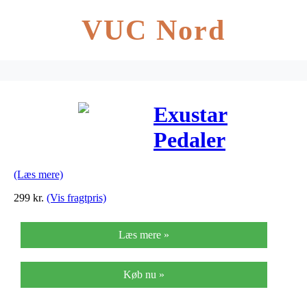
VUC Nord
Exustar
Pedaler
Platform til
(Læs mere)
Freeride –
299
kr.
(Vis fragtpris)
Model PB525
Læs mere »
Køb nu »