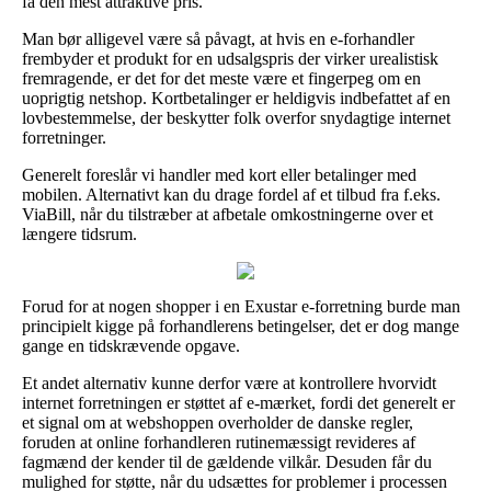
få den mest attraktive pris.
Man bør alligevel være så påvagt, at hvis en e-forhandler
frembyder et produkt for en udsalgspris der virker urealistisk
fremragende, er det for det meste være et fingerpeg om en
uoprigtig netshop. Kortbetalinger er heldigvis indbefattet af en
lovbestemmelse, der beskytter folk overfor snydagtige internet
forretninger.
Generelt foreslår vi handler med kort eller betalinger med
mobilen. Alternativt kan du drage fordel af et tilbud fra f.eks.
ViaBill, når du tilstræber at afbetale omkostningerne over et
længere tidsrum.
Forud for at nogen shopper i en Exustar e-forretning burde man
principielt kigge på forhandlerens betingelser, det er dog mange
gange en tidskrævende opgave.
Et andet alternativ kunne derfor være at kontrollere hvorvidt
internet forretningen er støttet af e-mærket, fordi det generelt er
et signal om at webshoppen overholder de danske regler,
foruden at online forhandleren rutinemæssigt revideres af
fagmænd der kender til de gældende vilkår. Desuden får du
mulighed for støtte, når du udsættes for problemer i processen