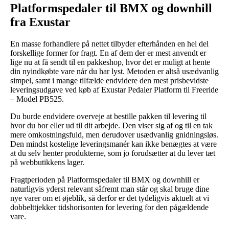
Platformspedaler til BMX og downhill
fra Exustar
En masse forhandlere på nettet tilbyder efterhånden en hel del
forskellige former for fragt. En af dem der er mest anvendt er
lige nu at få sendt til en pakkeshop, hvor det er muligt at hente
din nyindkøbte vare når du har lyst. Metoden er altså usædvanlig
simpel, samt i mange tilfælde endvidere den mest prisbevidste
leveringsudgave ved køb af Exustar Pedaler Platform til Freeride
– Model PB525.
Du burde endvidere overveje at bestille pakken til levering til
hvor du bor eller ud til dit arbejde. Den viser sig af og til en tak
mere omkostningsfuld, men derudover usædvanlig gnidningsløs.
Den mindst kostelige leveringsmanér kan ikke benægtes at være
at du selv henter produkterne, som jo forudsætter at du lever tæt
på webbutikkens lager.
Fragtperioden på Platformspedaler til BMX og downhill er
naturligvis yderst relevant såfremt man står og skal bruge dine
nye varer om et øjeblik, så derfor er det tydeligvis aktuelt at vi
dobbelttjekker tidshorisonten for levering for den pågældende
vare.