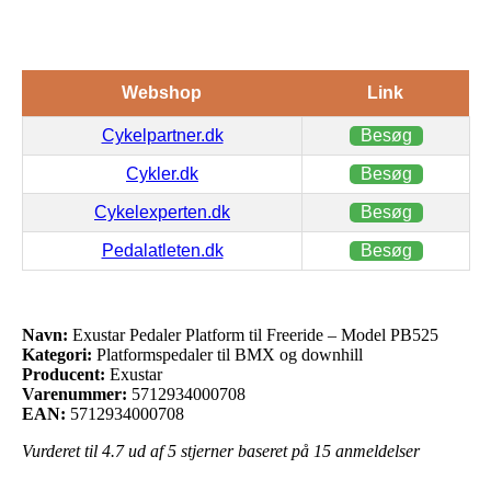
Webshop
Link
Cykelpartner.dk
Besøg
Cykler.dk
Besøg
Cykelexperten.dk
Besøg
Pedalatleten.dk
Besøg
Navn:
Exustar Pedaler Platform til Freeride – Model PB525
Kategori:
Platformspedaler til BMX og downhill
Producent:
Exustar
Varenummer:
5712934000708
EAN:
5712934000708
Vurderet til
4.7
ud af 5 stjerner baseret på
15
anmeldelser