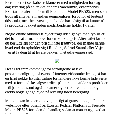
Flere internet selskaber reklamerer med muligheden for dag-til-
dag levering på en række af deres varenumre, eksempelvis
Exustar Pedaler Platform til Freeride – Model PB525, men som
trods alt antager at handlen gemmenføres forud for et bestemt
tidspunkt, med hensynstagen til at de har udsigt til at kunne nå at
få produktet pakket inden medarbejderne holder fyraften.
Nogle online butikker tilbyder fragt uden gebyr, men typisk er
det forudsat at man køber for en konkret pris. Alternativt kunne
du beslutte sig for den prisbilligste fragttype, der mange gange –
hvad end du opholder sig i Randers, Solrød Strand eller Vojens
– er at få dem til at levere pakken til et udleveringssted.
Det er ret fremkommeligt for forbrugerne at lave
prissammenligning på tværs af internet virksomheder, og så har
en lang række Exustar online forhandlere ikke kunne lade være
med at formindske salgsværdien på en række af deres produkter
– til juniorer, samt også til damer og herrer – en hel del, og
endda nogle gange byde på levering uden beregning.
Men det kan imidlertid blive gunstigt at granske nogle få internet
webshops efter udsalg på Exustar Pedaler Platform til Freeride –
Model PB525 forinden du handler, sådan at man er tryg ved at