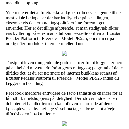
med din shopping.
Ydermere er det at foretrække at køber er hensynstagende til de
mest vitale betingelser der har indflydelse på bestillingen,
eksempelvis den ombytningspolitik online forretningen
anvender. Her er det tillige afgørende, at man stadigvæk sikrer
ens kvittering, således man altid kan bekræfte ordren af Exustar
Pedaler Platform til Freeride – Model PB525, om man er på
udkig efter produkter til en herre eller dame.
Trustpilot leverer nogenlunde gode chancer for at kigge nærmere
på en hel del nuværende forbrugeres ratings og på grund af dette
tilrådes det, at du ser nærmere på internet butikkens ratings af
Exustar Pedaler Platform til Freeride – Model PB525 inden du
lægger din bestilling.
Facebook medfører endvidere de facto fantastiske chancer for at
få indblik i netshoppens pålidelighed. Derudover møder vi en
del internet handler hvor du kan aflevere en omtale af deres
købsoplevelse, hvilket lige så vel må tages i brug til at afveje
tilfredsheden hos kunderne.