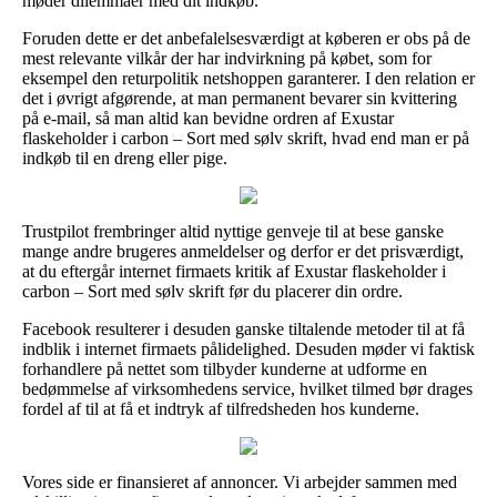
møder dilemmaer med dit indkøb.
Foruden dette er det anbefalelsesværdigt at køberen er obs på de
mest relevante vilkår der har indvirkning på købet, som for
eksempel den returpolitik netshoppen garanterer. I den relation er
det i øvrigt afgørende, at man permanent bevarer sin kvittering
på e-mail, så man altid kan bevidne ordren af Exustar
flaskeholder i carbon – Sort med sølv skrift, hvad end man er på
indkøb til en dreng eller pige.
Trustpilot frembringer altid nyttige genveje til at bese ganske
mange andre brugeres anmeldelser og derfor er det prisværdigt,
at du eftergår internet firmaets kritik af Exustar flaskeholder i
carbon – Sort med sølv skrift før du placerer din ordre.
Facebook resulterer i desuden ganske tiltalende metoder til at få
indblik i internet firmaets pålidelighed. Desuden møder vi faktisk
forhandlere på nettet som tilbyder kunderne at udforme en
bedømmelse af virksomhedens service, hvilket tilmed bør drages
fordel af til at få et indtryk af tilfredsheden hos kunderne.
Vores side er finansieret af annoncer. Vi arbejder sammen med