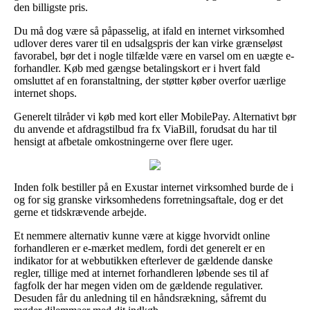
den billigste pris.
Du må dog være så påpasselig, at ifald en internet virksomhed
udlover deres varer til en udsalgspris der kan virke grænseløst
favorabel, bør det i nogle tilfælde være en varsel om en uægte e-
forhandler. Køb med gængse betalingskort er i hvert fald
omsluttet af en foranstaltning, der støtter køber overfor uærlige
internet shops.
Generelt tilråder vi køb med kort eller MobilePay. Alternativt bør
du anvende et afdragstilbud fra fx ViaBill, forudsat du har til
hensigt at afbetale omkostningerne over flere uger.
Inden folk bestiller på en Exustar internet virksomhed burde de i
og for sig granske virksomhedens forretningsaftale, dog er det
gerne et tidskrævende arbejde.
Et nemmere alternativ kunne være at kigge hvorvidt online
forhandleren er e-mærket medlem, fordi det generelt er en
indikator for at webbutikken efterlever de gældende danske
regler, tillige med at internet forhandleren løbende ses til af
fagfolk der har megen viden om de gældende regulativer.
Desuden får du anledning til en håndsrækning, såfremt du