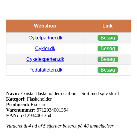
Webshop
Link
Cykelpartner.dk
Besøg
Cykler.dk
Besøg
Cykelexperten.dk
Besøg
Pedalatleten.dk
Besøg
Navn:
Exustar flaskeholder i carbon – Sort med sølv skrift
Kategori:
Flaskeholder
Producent:
Exustar
Varenummer:
5712934001354
EAN:
5712934001354
Vurderet til
4
ud af 5 stjerner baseret på
48
anmeldelser