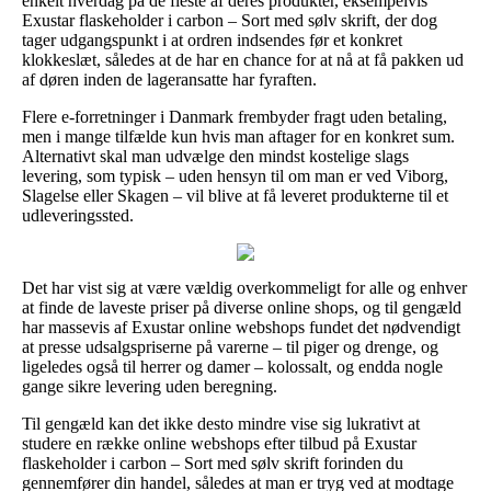
enkelt hverdag på de fleste af deres produkter, eksempelvis
Exustar flaskeholder i carbon – Sort med sølv skrift, der dog
tager udgangspunkt i at ordren indsendes før et konkret
klokkeslæt, således at de har en chance for at nå at få pakken ud
af døren inden de lageransatte har fyraften.
Flere e-forretninger i Danmark frembyder fragt uden betaling,
men i mange tilfælde kun hvis man aftager for en konkret sum.
Alternativt skal man udvælge den mindst kostelige slags
levering, som typisk – uden hensyn til om man er ved Viborg,
Slagelse eller Skagen – vil blive at få leveret produkterne til et
udleveringssted.
Det har vist sig at være vældig overkommeligt for alle og enhver
at finde de laveste priser på diverse online shops, og til gengæld
har massevis af Exustar online webshops fundet det nødvendigt
at presse udsalgspriserne på varerne – til piger og drenge, og
ligeledes også til herrer og damer – kolossalt, og endda nogle
gange sikre levering uden beregning.
Til gengæld kan det ikke desto mindre vise sig lukrativt at
studere en række online webshops efter tilbud på Exustar
flaskeholder i carbon – Sort med sølv skrift forinden du
gennemfører din handel, således at man er tryg ved at modtage