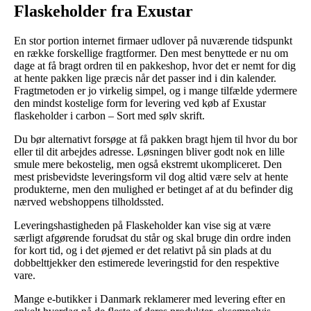
Flaskeholder fra Exustar
En stor portion internet firmaer udlover på nuværende tidspunkt
en række forskellige fragtformer. Den mest benyttede er nu om
dage at få bragt ordren til en pakkeshop, hvor det er nemt for dig
at hente pakken lige præcis når det passer ind i din kalender.
Fragtmetoden er jo virkelig simpel, og i mange tilfælde ydermere
den mindst kostelige form for levering ved køb af Exustar
flaskeholder i carbon – Sort med sølv skrift.
Du bør alternativt forsøge at få pakken bragt hjem til hvor du bor
eller til dit arbejdes adresse. Løsningen bliver godt nok en lille
smule mere bekostelig, men også ekstremt ukompliceret. Den
mest prisbevidste leveringsform vil dog altid være selv at hente
produkterne, men den mulighed er betinget af at du befinder dig
nærved webshoppens tilholdssted.
Leveringshastigheden på Flaskeholder kan vise sig at være
særligt afgørende forudsat du står og skal bruge din ordre inden
for kort tid, og i det øjemed er det relativt på sin plads at du
dobbelttjekker den estimerede leveringstid for den respektive
vare.
Mange e-butikker i Danmark reklamerer med levering efter en