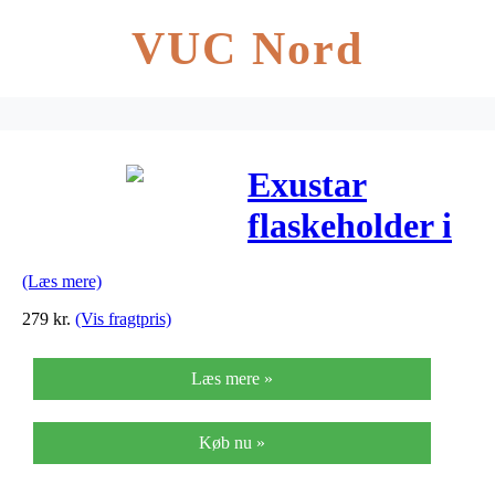
VUC Nord
Exustar
flaskeholder i
carbon – Sort
(Læs mere)
med sølv skrift
279
kr.
(Vis fragtpris)
Læs mere »
Køb nu »