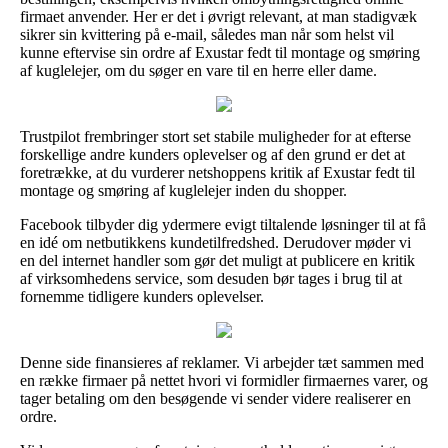
firmaet anvender. Her er det i øvrigt relevant, at man stadigvæk
sikrer sin kvittering på e-mail, således man når som helst vil
kunne eftervise sin ordre af Exustar fedt til montage og smøring
af kuglelejer, om du søger en vare til en herre eller dame.
Trustpilot frembringer stort set stabile muligheder for at efterse
forskellige andre kunders oplevelser og af den grund er det at
foretrække, at du vurderer netshoppens kritik af Exustar fedt til
montage og smøring af kuglelejer inden du shopper.
Facebook tilbyder dig ydermere evigt tiltalende løsninger til at få
en idé om netbutikkens kundetilfredshed. Derudover møder vi
en del internet handler som gør det muligt at publicere en kritik
af virksomhedens service, som desuden bør tages i brug til at
fornemme tidligere kunders oplevelser.
Denne side finansieres af reklamer. Vi arbejder tæt sammen med
en række firmaer på nettet hvori vi formidler firmaernes varer, og
tager betaling om den besøgende vi sender videre realiserer en
ordre.