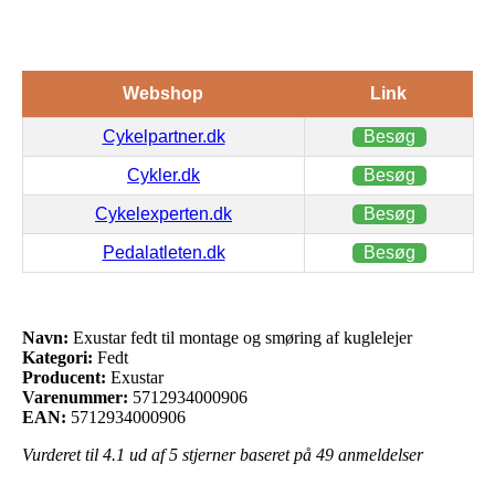
Webshop
Link
Cykelpartner.dk
Besøg
Cykler.dk
Besøg
Cykelexperten.dk
Besøg
Pedalatleten.dk
Besøg
Navn:
Exustar fedt til montage og smøring af kuglelejer
Kategori:
Fedt
Producent:
Exustar
Varenummer:
5712934000906
EAN:
5712934000906
Vurderet til
4.1
ud af 5 stjerner baseret på
49
anmeldelser