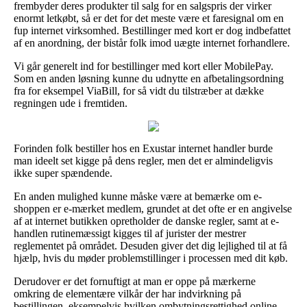
frembyder deres produkter til salg for en salgspris der virker
enormt letkøbt, så er det for det meste være et faresignal om en
fup internet virksomhed. Bestillinger med kort er dog indbefattet
af en anordning, der bistår folk imod uægte internet forhandlere.
Vi går generelt ind for bestillinger med kort eller MobilePay.
Som en anden løsning kunne du udnytte en afbetalingsordning
fra for eksempel ViaBill, for så vidt du tilstræber at dække
regningen ude i fremtiden.
Forinden folk bestiller hos en Exustar internet handler burde
man ideelt set kigge på dens regler, men det er almindeligvis
ikke super spændende.
En anden mulighed kunne måske være at bemærke om e-
shoppen er e-mærket medlem, grundet at det ofte er en angivelse
af at internet butikken opretholder de danske regler, samt at e-
handlen rutinemæssigt kigges til af jurister der mestrer
reglementet på området. Desuden giver det dig lejlighed til at få
hjælp, hvis du møder problemstillinger i processen med dit køb.
Derudover er det fornuftigt at man er oppe på mærkerne
omkring de elementære vilkår der har indvirkning på
bestillingen, eksempelvis hvilken ombytningsrettighed online