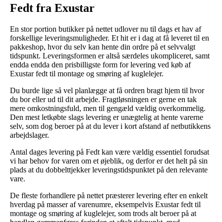
Fedt fra Exustar
En stor portion butikker på nettet udlover nu til dags et hav af
forskellige leveringsmuligheder. Et hit er i dag at få leveret til en
pakkeshop, hvor du selv kan hente din ordre på et selvvalgt
tidspunkt. Leveringsformen er altså særdeles ukompliceret, samt
endda endda den prisbilligste form for levering ved køb af
Exustar fedt til montage og smøring af kuglelejer.
Du burde lige så vel planlægge at få ordren bragt hjem til hvor
du bor eller ud til dit arbejde. Fragtløsningen er gerne en tak
mere omkostningsfuld, men til gengæld vældig overkommelig.
Den mest letkøbte slags levering er unægtelig at hente varerne
selv, som dog beroer på at du lever i kort afstand af netbutikkens
arbejdslager.
Antal dages levering på Fedt kan være vældig essentiel forudsat
vi har behov for varen om et øjeblik, og derfor er det helt på sin
plads at du dobbelttjekker leveringstidspunktet på den relevante
vare.
De fleste forhandlere på nettet præsterer levering efter en enkelt
hverdag på masser af varenumre, eksempelvis Exustar fedt til
montage og smøring af kuglelejer, som trods alt beroer på at