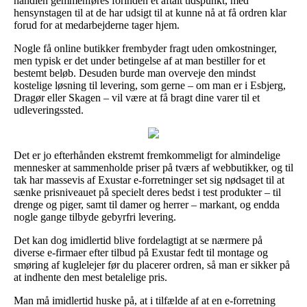
handlen gemmenføres forinden et aftalt tidspunkt, med
hensynstagen til at de har udsigt til at kunne nå at få ordren klar
forud for at medarbejderne tager hjem.
Nogle få online butikker frembyder fragt uden omkostninger,
men typisk er det under betingelse af at man bestiller for et
bestemt beløb. Desuden burde man overveje den mindst
kostelige løsning til levering, som gerne – om man er i Esbjerg,
Dragør eller Skagen – vil være at få bragt dine varer til et
udleveringssted.
Det er jo efterhånden ekstremt fremkommeligt for almindelige
mennesker at sammenholde priser på tværs af webbutikker, og til
tak har massevis af Exustar e-forretninger set sig nødsaget til at
sænke prisniveauet på specielt deres bedst i test produkter – til
drenge og piger, samt til damer og herrer – markant, og endda
nogle gange tilbyde gebyrfri levering.
Det kan dog imidlertid blive fordelagtigt at se nærmere på
diverse e-firmaer efter tilbud på Exustar fedt til montage og
smøring af kuglelejer før du placerer ordren, så man er sikker på
at indhente den mest betalelige pris.
Man må imidlertid huske på, at i tilfælde af at en e-forretning