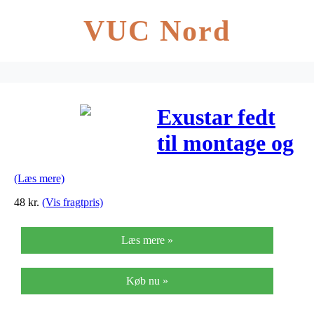
VUC Nord
Exustar fedt
til montage og
smøring af
(Læs mere)
kuglelejer
48
kr.
(Vis fragtpris)
Læs mere »
Køb nu »