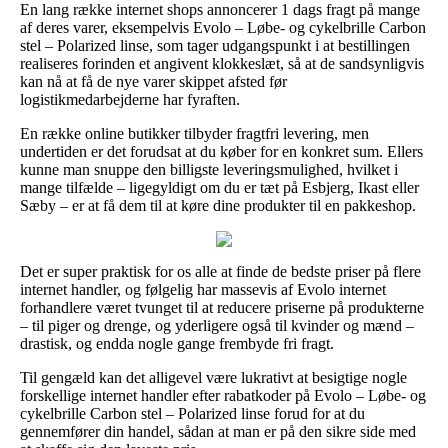
En lang række internet shops annoncerer 1 dags fragt på mange
af deres varer, eksempelvis Evolo – Løbe- og cykelbrille Carbon
stel – Polarized linse, som tager udgangspunkt i at bestillingen
realiseres forinden et angivent klokkeslæt, så at de sandsynligvis
kan nå at få de nye varer skippet afsted før
logistikmedarbejderne har fyraften.
En række online butikker tilbyder fragtfri levering, men
undertiden er det forudsat at du køber for en konkret sum. Ellers
kunne man snuppe den billigste leveringsmulighed, hvilket i
mange tilfælde – ligegyldigt om du er tæt på Esbjerg, Ikast eller
Sæby – er at få dem til at køre dine produkter til en pakkeshop.
Det er super praktisk for os alle at finde de bedste priser på flere
internet handler, og følgelig har massevis af Evolo internet
forhandlere været tvunget til at reducere priserne på produkterne
– til piger og drenge, og yderligere også til kvinder og mænd –
drastisk, og endda nogle gange frembyde fri fragt.
Til gengæld kan det alligevel være lukrativt at besigtige nogle
forskellige internet handler efter rabatkoder på Evolo – Løbe- og
cykelbrille Carbon stel – Polarized linse forud for at du
gennemfører din handel, sådan at man er på den sikre side med