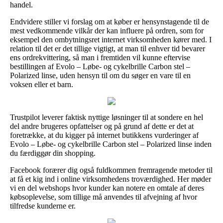
handel.
Endvidere stiller vi forslag om at køber er hensynstagende til de
mest vedkommende vilkår der kan influere på ordren, som for
eksempel den ombytningsret internet virksomheden kører med. I
relation til det er det tillige vigtigt, at man til enhver tid bevarer
ens ordrekvittering, så man i fremtiden vil kunne eftervise
bestillingen af Evolo – Løbe- og cykelbrille Carbon stel –
Polarized linse, uden hensyn til om du søger en vare til en
voksen eller et barn.
Trustpilot leverer faktisk nyttige løsninger til at sondere en hel
del andre brugeres opfattelser og på grund af dette er det at
foretrække, at du kigger på internet butikkens vurderinger af
Evolo – Løbe- og cykelbrille Carbon stel – Polarized linse inden
du færdiggør din shopping.
Facebook forærer dig også fuldkommen fremragende metoder til
at få et kig ind i online virksomhedens troværdighed. Her møder
vi en del webshops hvor kunder kan notere en omtale af deres
købsoplevelse, som tillige må anvendes til afvejning af hvor
tilfredse kunderne er.