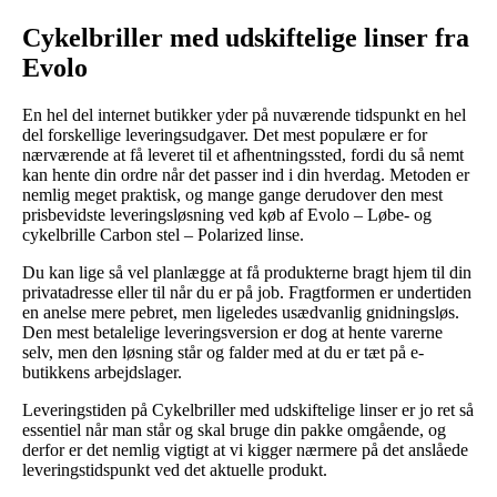
Cykelbriller med udskiftelige linser fra
Evolo
En hel del internet butikker yder på nuværende tidspunkt en hel
del forskellige leveringsudgaver. Det mest populære er for
nærværende at få leveret til et afhentningssted, fordi du så nemt
kan hente din ordre når det passer ind i din hverdag. Metoden er
nemlig meget praktisk, og mange gange derudover den mest
prisbevidste leveringsløsning ved køb af Evolo – Løbe- og
cykelbrille Carbon stel – Polarized linse.
Du kan lige så vel planlægge at få produkterne bragt hjem til din
privatadresse eller til når du er på job. Fragtformen er undertiden
en anelse mere pebret, men ligeledes usædvanlig gnidningsløs.
Den mest betalelige leveringsversion er dog at hente varerne
selv, men den løsning står og falder med at du er tæt på e-
butikkens arbejdslager.
Leveringstiden på Cykelbriller med udskiftelige linser er jo ret så
essentiel når man står og skal bruge din pakke omgående, og
derfor er det nemlig vigtigt at vi kigger nærmere på det anslåede
leveringstidspunkt ved det aktuelle produkt.