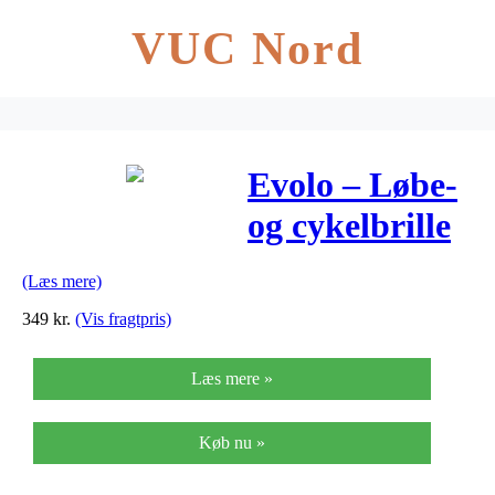
VUC Nord
Evolo – Løbe-
og cykelbrille
Carbon stel –
(Læs mere)
Polarized linse
349
kr.
(Vis fragtpris)
Læs mere »
Køb nu »