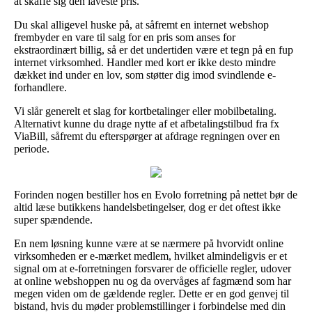
at skaffe sig den laveste pris.
Du skal alligevel huske på, at såfremt en internet webshop
frembyder en vare til salg for en pris som anses for
ekstraordinært billig, så er det undertiden være et tegn på en fup
internet virksomhed. Handler med kort er ikke desto mindre
dækket ind under en lov, som støtter dig imod svindlende e-
forhandlere.
Vi slår generelt et slag for kortbetalinger eller mobilbetaling.
Alternativt kunne du drage nytte af et afbetalingstilbud fra fx
ViaBill, såfremt du efterspørger at afdrage regningen over en
periode.
Forinden nogen bestiller hos en Evolo forretning på nettet bør de
altid læse butikkens handelsbetingelser, dog er det oftest ikke
super spændende.
En nem løsning kunne være at se nærmere på hvorvidt online
virksomheden er e-mærket medlem, hvilket almindeligvis er et
signal om at e-forretningen forsvarer de officielle regler, udover
at online webshoppen nu og da overvåges af fagmænd som har
megen viden om de gældende regler. Dette er en god genvej til
bistand, hvis du møder problemstillinger i forbindelse med din