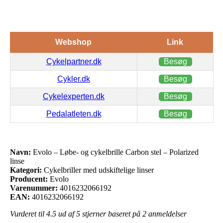
Webshop
Link
Cykelpartner.dk
Besøg
Cykler.dk
Besøg
Cykelexperten.dk
Besøg
Pedalatleten.dk
Besøg
Navn:
Evolo – Løbe- og cykelbrille Carbon stel – Polarized
linse
Kategori:
Cykelbriller med udskiftelige linser
Producent:
Evolo
Varenummer:
4016232066192
EAN:
4016232066192
Vurderet til
4.5
ud af 5 stjerner baseret på
2
anmeldelser