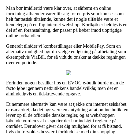
Man bør imidlertid være klar over, at såfremt en online
forretning afhænder varer til salg for en pris som kan ses som
helt fantastisk tiltalende, kunne det i nogle tilfælde være et
kendetegn på en fup internet webshop. Kortkøb er heldigvis en
del af en foranstaltning, der passer på køber imod uoprigtige
online forhandlere.
Generelt tilråder vi kortbestillinger eller MobilePay. Som en
alternativ mulighed bør du vælge en løsning på afbetaling som
eksempelvis ViaBill, for så vidt du ønsker at dække regningen
over en periode.
Forinden nogen bestiller hos en EVOC e-butik burde man de
facto løbe igennem netbutikkens handelsvilkår, men det er
almindeligvis en tidskrævende opgave.
Et nemmere alternativ kan være at tjekke om internet selskabet
er e-mærket, da det bør være en antydning af at online butikken
lever op til de officielle danske regler, og at webshoppen
løbende vurderes af eksperter der har indsigt i reglerne på
området. Derudover giver det dig mulighed for at få bistand,
hvis du forvoldes besvær i forbindelse med din shopping.