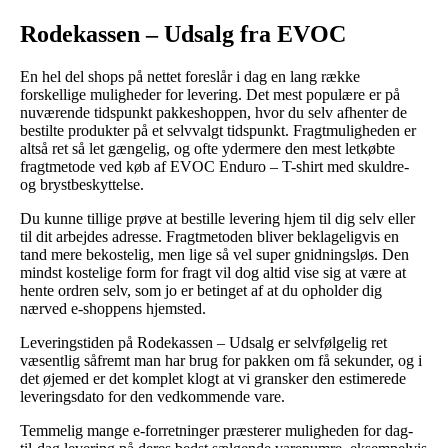
Rodekassen – Udsalg fra EVOC
En hel del shops på nettet foreslår i dag en lang række
forskellige muligheder for levering. Det mest populære er på
nuværende tidspunkt pakkeshoppen, hvor du selv afhenter de
bestilte produkter på et selvvalgt tidspunkt. Fragtmuligheden er
altså ret så let gængelig, og ofte ydermere den mest letkøbte
fragtmetode ved køb af EVOC Enduro – T-shirt med skuldre-
og brystbeskyttelse.
Du kunne tillige prøve at bestille levering hjem til dig selv eller
til dit arbejdes adresse. Fragtmetoden bliver beklageligvis en
tand mere bekostelig, men lige så vel super gnidningsløs. Den
mindst kostelige form for fragt vil dog altid vise sig at være at
hente ordren selv, som jo er betinget af at du opholder dig
nærved e-shoppens hjemsted.
Leveringstiden på Rodekassen – Udsalg er selvfølgelig ret
væsentlig såfremt man har brug for pakken om få sekunder, og i
det øjemed er det komplet klogt at vi gransker den estimerede
leveringsdato for den vedkommende vare.
Temmelig mange e-forretninger præsterer muligheden for dag-