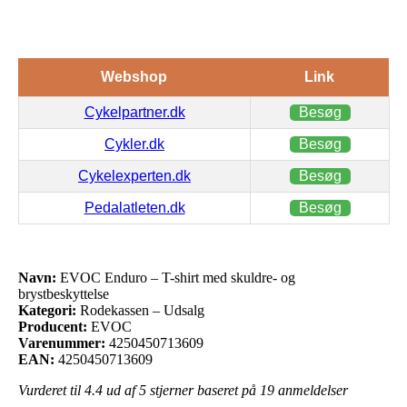
Webshop
Link
Cykelpartner.dk
Besøg
Cykler.dk
Besøg
Cykelexperten.dk
Besøg
Pedalatleten.dk
Besøg
Navn:
EVOC Enduro – T-shirt med skuldre- og
brystbeskyttelse
Kategori:
Rodekassen – Udsalg
Producent:
EVOC
Varenummer:
4250450713609
EAN:
4250450713609
Vurderet til
4.4
ud af 5 stjerner baseret på
19
anmeldelser