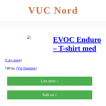
VUC Nord
EVOC Enduro
– T-shirt med
skuldre- og
(Læs mere)
brystbeskyttelse
749
kr.
(Vis fragtpris)
Læs mere »
Køb nu »