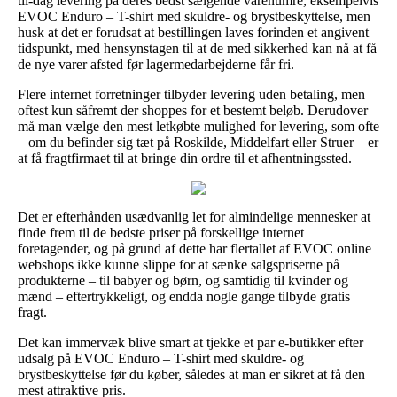
til-dag levering på deres bedst sælgende varenumre, eksempelvis
EVOC Enduro – T-shirt med skuldre- og brystbeskyttelse, men
husk at det er forudsat at bestillingen laves forinden et angivent
tidspunkt, med hensynstagen til at de med sikkerhed kan nå at få
de nye varer afsted før lagermedarbejderne får fri.
Flere internet forretninger tilbyder levering uden betaling, men
oftest kun såfremt der shoppes for et bestemt beløb. Derudover
må man vælge den mest letkøbte mulighed for levering, som ofte
– om du befinder sig tæt på Roskilde, Middelfart eller Struer – er
at få fragtfirmaet til at bringe din ordre til et afhentningssted.
Det er efterhånden usædvanlig let for almindelige mennesker at
finde frem til de bedste priser på forskellige internet
foretagender, og på grund af dette har flertallet af EVOC online
webshops ikke kunne slippe for at sænke salgspriserne på
produkterne – til babyer og børn, og samtidig til kvinder og
mænd – eftertrykkeligt, og endda nogle gange tilbyde gratis
fragt.
Det kan immervæk blive smart at tjekke et par e-butikker efter
udsalg på EVOC Enduro – T-shirt med skuldre- og
brystbeskyttelse før du køber, således at man er sikret at få den
mest attraktive pris.