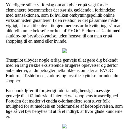
Yderligere stiller vi forslag om at køber er på vagt for de
elementære bestemmelser der gør sig gældende i forbindelse
med transaktionen, som fx hvilken ombytningspolitik online
virksomheden garanterer. I den relation er det på samme måde
vigtigt, at man til enhver tid gemmer ens ordrekvittering, så man
altid vil kunne bekræfte ordren af EVOC Enduro – T-shirt med
skuldre- og brystbeskyttelse, uden hensyn til om man er på
shopping til en mand eller kvinde.
Trustpilot tilbyder nogle ærlige genveje til at gøre dig bekendt
med en lang række eksisterende brugeres oplevelser og derfor
anbefaler vi, at du betragter netbutikkens omtaler af EVOC
Enduro – T-shirt med skuldre- og brystbeskyttelse forinden du
shopper.
Facebook fører til for øvrigt fuldstændig hensigtsmæssige
genveje til at få indtryk af internet webshoppens troværdighed.
Foruden det møder vi endda e-forhandlere som giver folk
mulighed for at meddele en bedømmelse af købsoplevelsen, som
lige så vel bør benyttes til at få et indtryk af hvor glade kunderne
er.