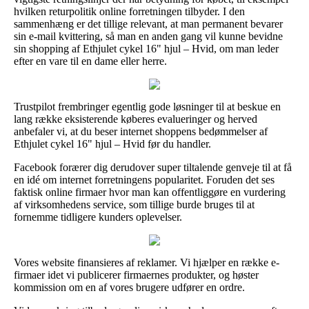
hvilken returpolitik online forretningen tilbyder. I den
sammenhæng er det tillige relevant, at man permanent bevarer
sin e-mail kvittering, så man en anden gang vil kunne bevidne
sin shopping af Ethjulet cykel 16" hjul – Hvid, om man leder
efter en vare til en dame eller herre.
Trustpilot frembringer egentlig gode løsninger til at beskue en
lang række eksisterende køberes evalueringer og herved
anbefaler vi, at du beser internet shoppens bedømmelser af
Ethjulet cykel 16" hjul – Hvid før du handler.
Facebook forærer dig derudover super tiltalende genveje til at få
en idé om internet forretningens popularitet. Foruden det ses
faktisk online firmaer hvor man kan offentliggøre en vurdering
af virksomhedens service, som tillige burde bruges til at
fornemme tidligere kunders oplevelser.
Vores website finansieres af reklamer. Vi hjælper en række e-
firmaer idet vi publicerer firmaernes produkter, og høster
kommission om en af vores brugere udfører en ordre.