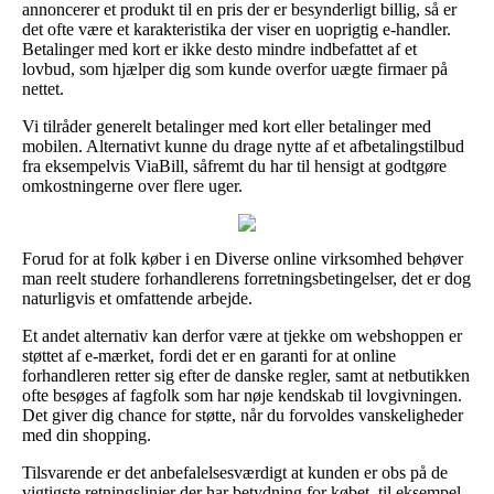
annoncerer et produkt til en pris der er besynderligt billig, så er
det ofte være et karakteristika der viser en uoprigtig e-handler.
Betalinger med kort er ikke desto mindre indbefattet af et
lovbud, som hjælper dig som kunde overfor uægte firmaer på
nettet.
Vi tilråder generelt betalinger med kort eller betalinger med
mobilen. Alternativt kunne du drage nytte af et afbetalingstilbud
fra eksempelvis ViaBill, såfremt du har til hensigt at godtgøre
omkostningerne over flere uger.
Forud for at folk køber i en Diverse online virksomhed behøver
man reelt studere forhandlerens forretningsbetingelser, det er dog
naturligvis et omfattende arbejde.
Et andet alternativ kan derfor være at tjekke om webshoppen er
støttet af e-mærket, fordi det er en garanti for at online
forhandleren retter sig efter de danske regler, samt at netbutikken
ofte besøges af fagfolk som har nøje kendskab til lovgivningen.
Det giver dig chance for støtte, når du forvoldes vanskeligheder
med din shopping.
Tilsvarende er det anbefalelsesværdigt at kunden er obs på de
vigtigste retningslinjer der har betydning for købet, til eksempel