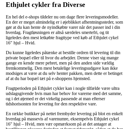
Ethjulet cykler fra Diverse
En hel del e-shops tildeler nu om dage flere leveringsmodeller.
En der er meget almindelig er i øjeblikket afhentningssteder, som
gør at du kan hente de nyindkøbte varer når det passer ind i din
hverdag. Fragtløsningen er altså særdeles smertefri, og tit
ligeledes den mest letkøbte fragttype ved køb af Ethjulet cykel
16" hjul – Hvid.
Du kunne ligeledes påtænke at bestille ordren til levering til din
private bopæl eller til hvor du arbejder. Denne viser sig mange
gange en kende mere pebret, men på den anden side vældig
fremkommelig. Den mest betalelige leveringsudgave kan ikke
modsiges at være at du selv henter pakken, men dette er betinget
af at du har bopæl tæt på e-shoppens hjemsted.
Fragtperioden på Ethjulet cykler kan i nogle tilfælde være ultra
udslagsgivende hvis man har behov for varerne med det samme,
og i det øjemed er det virkelig passende at man efterser
tidshorisonten for levering for den respektive vare.
En række butikker på nettet frembyder levering på blot en enkelt
hverdag på massevis af varenumre, eksempelvis Ethjulet cykel
16" hjul – Hvid, men vær opmærksom på at det antager at