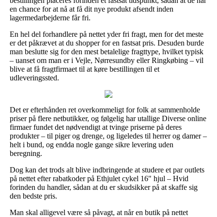
bestillingen placeres forinden et fastsat tidspunkt, sådan at de har
en chance for at nå at få dit nye produkt afsendt inden
lagermedarbejderne får fri.
En hel del forhandlere på nettet yder fri fragt, men for det meste
er det påkrævet at du shopper for en fastsat pris. Desuden burde
man beslutte sig for den mest betalelige fragttype, hvilket typisk
– uanset om man er i Vejle, Nørresundby eller Ringkøbing – vil
blive at få fragtfirmaet til at køre bestillingen til et
udleveringssted.
Det er efterhånden ret overkommeligt for folk at sammenholde
priser på flere netbutikker, og følgelig har utallige Diverse online
firmaer fundet det nødvendigt at tvinge priserne på deres
produkter – til piger og drenge, og ligeledes til herrer og damer –
helt i bund, og endda nogle gange sikre levering uden
beregning.
Dog kan det trods alt blive indbringende at studere et par outlets
på nettet efter rabatkoder på Ethjulet cykel 16" hjul – Hvid
forinden du handler, sådan at du er skudsikker på at skaffe sig
den bedste pris.
Man skal alligevel være så påvagt, at når en butik på nettet