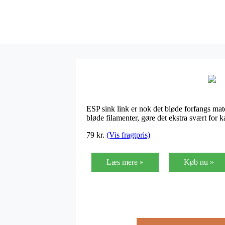
ESP sink link er nok det bløde forfangs mater
bløde filamenter, gøre det ekstra svært for 
79
kr.
(Vis fragtpris)
Læs mere »
Køb nu »