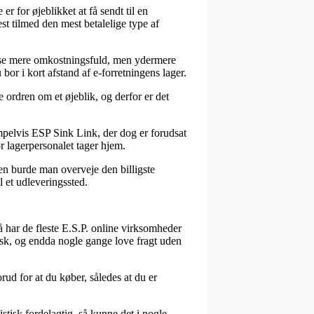
r for øjeblikket at få sendt til en
st tilmed den mest betalelige type af
anelse mere omkostningsfuld, men ydermere
bor i kort afstand af e-forretningens lager.
 ordren om et øjeblik, og derfor er det
mpelvis ESP Sink Link, der dog er forudsat
ør lagerpersonalet tager hjem.
den burde man overveje den billigste
l et udleveringssted.
så har de fleste E.S.P. online virksomheder
tisk, og endda nogle gange love fragt uden
rud for at du køber, således at du er
stisk fordelagtig, så kunne det i nogle