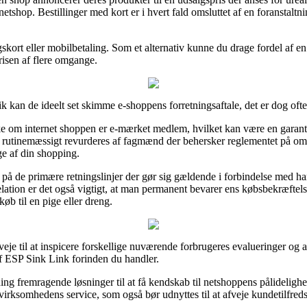
netshop. Bestillinger med kort er i hvert fald omsluttet af en foranstal
ngskort eller mobilbetaling. Som et alternativ kunne du drage fordel af en
prisen af flere omgange.
k kan de ideelt set skimme e-shoppens forretningsaftale, det er dog oftes
e om internet shoppen er e-mærket medlem, hvilket kan være en garanti 
t rutinemæssigt revurderes af fagmænd der behersker reglementet på omr
ge af din shopping.
 på de primære retningslinjer der gør sig gældende i forbindelse med h
elation er det også vigtigt, at man permanent bevarer ens købsbekræftel
b til en pige eller dreng.
eje til at inspicere forskellige nuværende forbrugeres evalueringer og 
af ESP Sink Link forinden du handler.
ng fremragende løsninger til at få kendskab til netshoppens pålidelig
irksomhedens service, som også bør udnyttes til at afveje kundetilfred