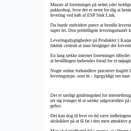
Masser af forretninger på nettet yder heldigv
pakkeshop, hvor det er nemt for dig at hente
levering ved køb af ESP Sink Link.
Du burde endvidere prøve at bestille leverin
super let. Den prisbilligste leveringsmanér 
Leveringsdygtigheden på Produkter || Karpeg
faktisk centralt at man besigtiger det forve
En lang række internet forretninger tilbyde
at bestillingen indsendes forud for et nøjagt
Nogle online forhandlere præsterer fragtfri 
leveringstype, som tit – ligegyldigt om man b
Det er særligt gnidningsløst for internetbrug
set sig tvunget til at sænke salgsværdien på
gebyr.
Det kan dog til hver en tid være indbringend
skråsikker på at få fat i den mest attraktive p
Man skal imidlertid ikke overse, at såfremt e