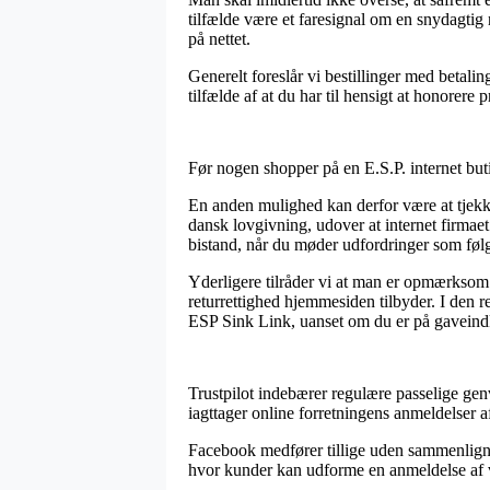
tilfælde være et faresignal om en snydagtig 
på nettet.
Generelt foreslår vi bestillinger med betali
tilfælde af at du har til hensigt at honorere 
Før nogen shopper på en E.S.P. internet buti
En anden mulighed kan derfor være at tjekk
dansk lovgivning, udover at internet firmae
bistand, når du møder udfordringer som føl
Yderligere tilråder vi at man er opmærksom
returrettighed hjemmesiden tilbyder. I den r
ESP Sink Link, uanset om du er på gaveindkø
Trustpilot indebærer regulære passelige genv
iagttager online forretningens anmeldelser 
Facebook medfører tillige uden sammenligni
hvor kunder kan udforme en anmeldelse af v