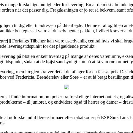
is mange forskellige muligheder for levering. En af de mest almindelige e
 ordren når det passer dig. Fragtløsningen er jo ret så bekvem, samt ofte
g hjem til dig eller til adressen på dit arbejde. Denne er af og til en 
kan ikke benægtes at være at du selv henter pakken, hvilket kræver at du 
rej || Forfangs Tilbehør kan være usædvanlig central hvis vi skal bruge
ntede leveringstidspunkt for det pågældende produkt.
r levering på blot en enkelt hverdag på mange af deres varenumre, ekse
igt tidspunkt, sådan at de højst sandsynligt kan nå at få varerne ordnet f
levering, men i reglen kræver det at du aftager for en fastsat pris. Desu
or ved Fredericia, Brønderslev eller Sorø – er at få bragt bestillingen ti
ere at finde information om priser fra forskellige internet outlets, og alt
 produkterne – til juniorer, og endvidere også til herrer og damer – dras
e at udforske indtil flere e-firmaer efter rabatkoder på ESP Sink Link fo
ris.
n shop annoncerer deres produkter til en udsalgspris der anses for ureali