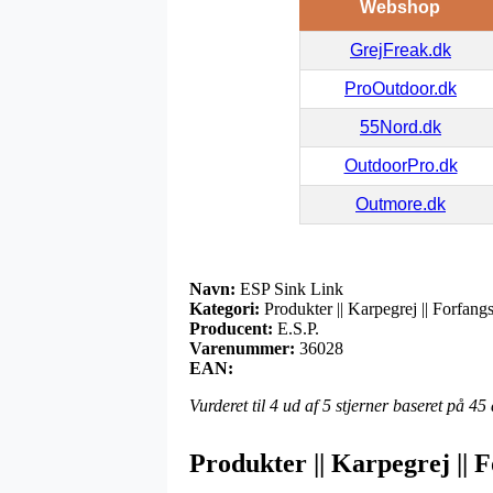
Webshop
GrejFreak.dk
ProOutdoor.dk
55Nord.dk
OutdoorPro.dk
Outmore.dk
Navn:
ESP Sink Link
Kategori:
Produkter || Karpegrej || Forfang
Producent:
E.S.P.
Varenummer:
36028
EAN:
Vurderet til
4
ud af 5 stjerner baseret på
45
Produkter || Karpegrej || F