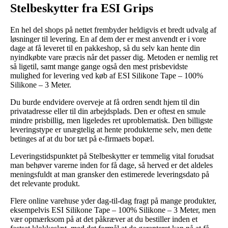
Stelbeskytter fra ESI Grips
En hel del shops på nettet frembyder heldigvis et bredt udvalg af
løsninger til levering. En af dem der er mest anvendt er i vore
dage at få leveret til en pakkeshop, så du selv kan hente din
nyindkøbte vare præcis når det passer dig. Metoden er nemlig ret
så ligetil, samt mange gange også den mest prisbevidste
mulighed for levering ved køb af ESI Silikone Tape – 100%
Silikone – 3 Meter.
Du burde endvidere overveje at få ordren sendt hjem til din
privatadresse eller til din arbejdsplads. Den er oftest en smule
mindre prisbillig, men ligeledes ret uproblematisk. Den billigste
leveringstype er unægtelig at hente produkterne selv, men dette
betinges af at du bor tæt på e-firmaets bopæl.
Leveringstidspunktet på Stelbeskytter er temmelig vital forudsat
man behøver varerne inden for få dage, så herved er det aldeles
meningsfuldt at man gransker den estimerede leveringsdato på
det relevante produkt.
Flere online varehuse yder dag-til-dag fragt på mange produkter,
eksempelvis ESI Silikone Tape – 100% Silikone – 3 Meter, men
vær opmærksom på at det påkræver at du bestiller inden et