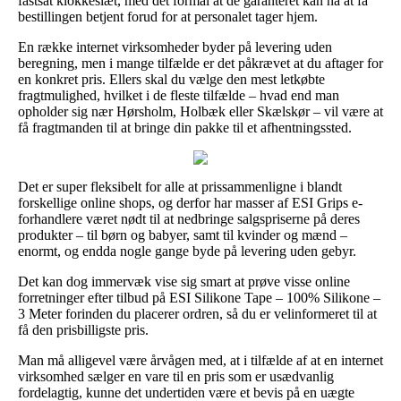
fastsat klokkeslæt, med det formål at de garanteret kan nå at få
bestillingen betjent forud for at personalet tager hjem.
En række internet virksomheder byder på levering uden
beregning, men i mange tilfælde er det påkrævet at du aftager for
en konkret pris. Ellers skal du vælge den mest letkøbte
fragtmulighed, hvilket i de fleste tilfælde – hvad end man
opholder sig nær Hørsholm, Holbæk eller Skælskør – vil være at
få fragtmanden til at bringe din pakke til et afhentningssted.
Det er super fleksibelt for alle at prissammenligne i blandt
forskellige online shops, og derfor har masser af ESI Grips e-
forhandlere været nødt til at nedbringe salgspriserne på deres
produkter – til børn og babyer, samt til kvinder og mænd –
enormt, og endda nogle gange byde på levering uden gebyr.
Det kan dog immervæk vise sig smart at prøve visse online
forretninger efter tilbud på ESI Silikone Tape – 100% Silikone –
3 Meter forinden du placerer ordren, så du er velinformeret til at
få den prisbilligste pris.
Man må alligevel være årvågen med, at i tilfælde af at en internet
virksomhed sælger en vare til en pris som er usædvanlig
fordelagtig, kunne det undertiden være et bevis på en uægte