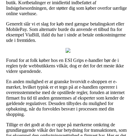
butik. Kortbetalinger er imidlertid indbefattet af
Indsigelsesordningen, der støtter dig som køber overfor uærlige
online varehuse.
Generelt slår vi et slag for køb med gængse betalingskort eller
MobilePay. Som alternativ burde du anvende et tilbud fra for
eksempel ViaBill, ifald du har i sinde at betale omkostningerne
ude i fremtiden.
Forud for at folk køber hos en ESI Grips e-handler bør de i
reglen tyde webbutikkens vilkår, dog er det for det meste ikke
videre spændende.
En anden mulighed er at granske hvorvidt e-shoppen er e-
mærket, hvilket typisk er et tegn på at e-handlen opererer i
overensstemmelse med de opstillede regler, foruden at internet
firmaet fra tid til anden gennemses af eksperter som kender de
gældende regulativer. Desuden tilbydes du mulighed for
opbakning, når du forvoldes besvær i processen med din
shopping.
Tillige er det godt at du er oppe på mærkerne omkring de
grundlæggende vilkår der har betydning for transaktionen, som
for eksempel den ombytningsrettighed e-firmaet har. Her er det