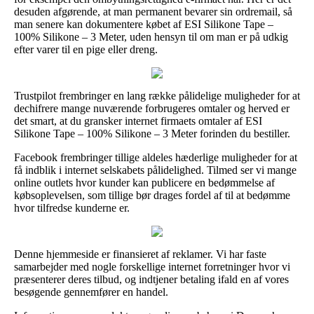
desuden afgørende, at man permanent bevarer sin ordremail, så
man senere kan dokumentere købet af ESI Silikone Tape –
100% Silikone – 3 Meter, uden hensyn til om man er på udkig
efter varer til en pige eller dreng.
Trustpilot frembringer en lang række pålidelige muligheder for at
dechifrere mange nuværende forbrugeres omtaler og herved er
det smart, at du gransker internet firmaets omtaler af ESI
Silikone Tape – 100% Silikone – 3 Meter forinden du bestiller.
Facebook frembringer tillige aldeles hæderlige muligheder for at
få indblik i internet selskabets pålidelighed. Tilmed ser vi mange
online outlets hvor kunder kan publicere en bedømmelse af
købsoplevelsen, som tillige bør drages fordel af til at bedømme
hvor tilfredse kunderne er.
Denne hjemmeside er finansieret af reklamer. Vi har faste
samarbejder med nogle forskellige internet forretninger hvor vi
præsenterer deres tilbud, og indtjener betaling ifald en af vores
besøgende gennemfører en handel.