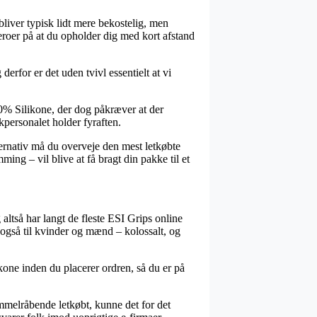
bliver typisk lidt mere bekostelig, men
eroer på at du opholder dig med kort afstand
erfor er det uden tvivl essentielt at vi
0% Silikone, der dog påkræver at der
ikpersonalet holder fyraften.
lternativ må du overveje den mest letkøbte
ng – vil blive at få bragt din pakke til et
 altså har langt de fleste ESI Grips online
s også til kvinder og mænd – kolossalt, og
one inden du placerer ordren, så du er på
immelråbende letkøbt, kunne det for det