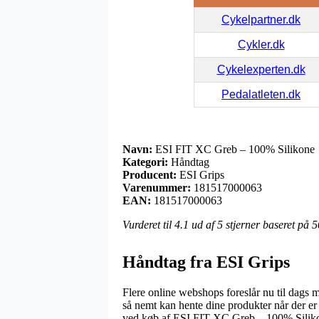
Cykelpartner.dk
Cykler.dk
Cykelexperten.dk
Pedalatleten.dk
Navn:
ESI FIT XC Greb – 100% Silikone
Kategori:
Håndtag
Producent:
ESI Grips
Varenummer:
181517000063
EAN:
181517000063
Vurderet til
4.1
ud af 5 stjerner baseret på
5
Håndtag fra ESI Grips
Flere online webshops foreslår nu til dags m
så nemt kan hente dine produkter når der er 
ved køb af ESI FIT XC Greb – 100% Silik