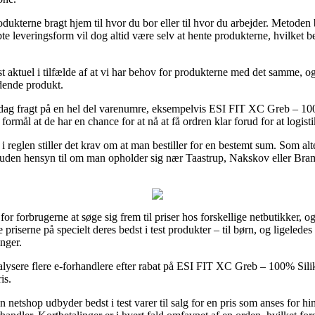
odukterne bragt hjem til hvor du bor eller til hvor du arbejder. Metoden 
 leveringsform vil dog altid være selv at hente produkterne, hvilket b
 aktuel i tilfælde af at vi har behov for produkterne med det samme, og d
ldende produkt.
l-dag fragt på en hel del varenumre, eksempelvis ESI FIT XC Greb – 10
 formål at de har en chance for at nå at få ordren klar forud for at logist
 i reglen stiller det krav om at man bestiller for en bestemt sum. Som a
 uden hensyn til om man opholder sig nær Taastrup, Nakskov eller Brammi
for forbrugerne at søge sig frem til priser hos forskellige netbutikker, og
priserne på specielt deres bedst i test produkter – til børn, og ligelede
nger.
lysere flere e-forhandlere efter rabat på ESI FIT XC Greb – 100% Silik
is.
netshop udbyder bedst i test varer til salg for en pris som anses for h