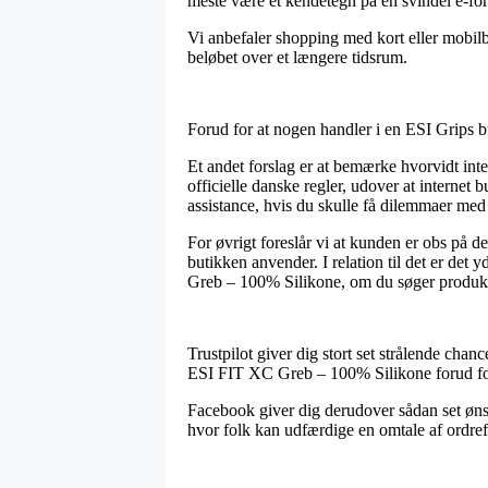
meste være et kendetegn på en svindel e-forh
Vi anbefaler shopping med kort eller mobilb
beløbet over et længere tidsrum.
Forud for at nogen handler i en ESI Grips bu
Et andet forslag er at bemærke hvorvidt inter
officielle danske regler, udover at internet
assistance, hvis du skulle få dilemmaer med
For øvrigt foreslår vi at kunden er obs på 
butikken anvender. I relation til det er det
Greb – 100% Silikone, om du søger produkte
Trustpilot giver dig stort set strålende chan
ESI FIT XC Greb – 100% Silikone forud for 
Facebook giver dig derudover sådan set ønsk
hvor folk kan udfærdige en omtale af ordrefo