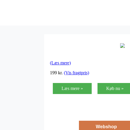
(Læs mere)
199
kr.
(Vis fragtpris)
Læs mere »
Køb nu »
Webshop