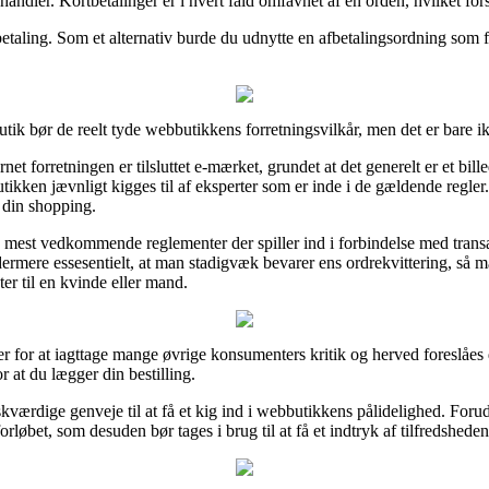
andler. Kortbetalinger er i hvert fald omfavnet af en orden, hvilket for
etaling. Som et alternativ burde du udnytte en afbetalingsordning som f
tik bør de reelt tyde webbutikkens forretningsvilkår, men det er bare ik
net forretningen er tilsluttet e-mærket, grundet at det generelt er et bill
 butikken jævnligt kigges til af eksperter som er inde i de gældende regl
 din shopping.
de mest vedkommende reglementer der spiller ind i forbindelse med transa
 ydermere essesentielt, at man stadigvæk bevarer ens ordrekvittering, så
r til en kvinde eller mand.
cer for at iagttage mange øvrige konsumenters kritik og herved foreslåes d
at du lægger din bestilling.
værdige genveje til at få et kig ind i webbutikkens pålidelighed. Forude
rløbet, som desuden bør tages i brug til at få et indtryk af tilfredshed