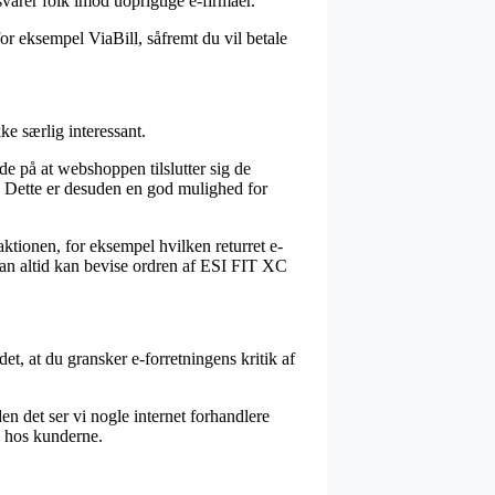
svarer folk imod uoprigtige e-firmaer.
or eksempel ViaBill, såfremt du vil betale
ke særlig interessant.
ede på at webshoppen tilslutter sig de
er. Dette er desuden en god mulighed for
ktionen, for eksempel hvilken returret e-
 man altid kan bevise ordren af ESI FIT XC
et, at du gransker e-forretningens kritik af
n det ser vi nogle internet forhandlere
en hos kunderne.