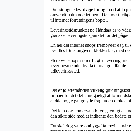
Du bør ligeledes afveje for og imod at få pr
omvendt ualmindeligt nem. Den mest letkøbte
til internet forretningens bopæl.
Leveringstidspunktet på Håndtag er jo yderst
gransker leveringstidspunktet for det pågæ
En hel del internet shops frembyder dag-ti
bestilles før et angivent klokkeslæt, med det
Flere webshops sikrer fragtfri levering, men
leveringsmetode, hvilket i mange tilfælde –
udleveringssted.
Det er jo efterhånden virkelig gnidningsløst 
firmaer fundet det uundgåeligt at formindske 
endda nogle gange yde fragt uden omkostni
Det kan dog immervæk blive gavnligt at ana
den sikre side med at indhente den bedste pr
Du skal dog være omhyggelig med, at når en 