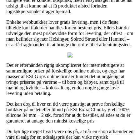
tidligere end et konkret tidspunkt, med hensynstagen til at de har
udsigt til at kunne nå at få produktet afsted forinden
logistikpersonalet drager hjemad.
Enkelte webbutikker lover gratis levering, men i de fleste
tilfælde kun ifald der handles for en bestemt pris. Ellers bør du
udvælge den mest prisbevidste form for levering, der oftest – om
man befinder sig nær Helsingør, Solrød Strand eller Hammel –
er at få fragtmanden til at bringe din ordre til et afhentningssted.
Det er efterhånden rigtig ukompliceret for internetbrugere at
sammenligne priser på forskellige online outlets, og ergo har
masser af ESI Grips online firmaer fundet det uundgåeligt at
tvinge priserne på varerne – til børn og babyer, samt også til
mænd og kvinder – kolossalt, og endda nogle gange love
levering uden betaling.
Det kan dog til hver en tid være gunstigt at prøve forskellige
butikker på nettet efter tilbud på ESI Extra Chunky greb 100%
silicone 34 mm – 2 stk. forud for at du bestiller, således at du er
garanteret at antage den mindst kostelige pris.
Du bør lige meget hvad være obs på, at når en shop afhænder en
vare til salg for en udsalgspris der kan virke mystisk