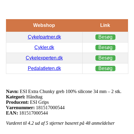
Webshop
Link
Cykelpartner.dk
Besøg
Cykler.dk
Besøg
Cykelexperten.dk
Besøg
Pedalatleten.dk
Besøg
Navn:
ESI Extra Chunky greb 100% silicone 34 mm – 2 stk.
Kategori:
Håndtag
Producent:
ESI Grips
Varenummer:
181517000544
EAN:
181517000544
Vurderet til
4.2
ud af 5 stjerner baseret på
48
anmeldelser