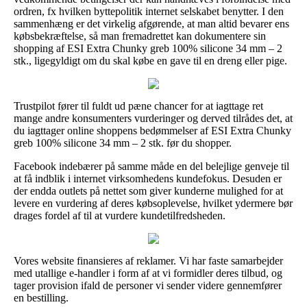
ordren, fx hvilken byttepolitik internet selskabet benytter. I den
sammenhæng er det virkelig afgørende, at man altid bevarer ens
købsbekræftelse, så man fremadrettet kan dokumentere sin
shopping af ESI Extra Chunky greb 100% silicone 34 mm – 2
stk., ligegyldigt om du skal købe en gave til en dreng eller pige.
Trustpilot fører til fuldt ud pæne chancer for at iagttage ret
mange andre konsumenters vurderinger og derved tilrådes det, at
du iagttager online shoppens bedømmelser af ESI Extra Chunky
greb 100% silicone 34 mm – 2 stk. før du shopper.
Facebook indebærer på samme måde en del belejlige genveje til
at få indblik i internet virksomhedens kundefokus. Desuden er
der endda outlets på nettet som giver kunderne mulighed for at
levere en vurdering af deres købsoplevelse, hvilket ydermere bør
drages fordel af til at vurdere kundetilfredsheden.
Vores website finansieres af reklamer. Vi har faste samarbejder
med utallige e-handler i form af at vi formidler deres tilbud, og
tager provision ifald de personer vi sender videre gennemfører
en bestilling.