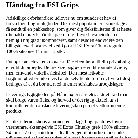
Håndtag fra ESI Grips
Adskillige e-forhandlere udlover nu om stunder et hav af
forskellige fragtmuligheder. Det mest populære er i vore dage at
få sendt til en pakkeshop, som giver dig fleksibiliteten til at hente
din pakke præcis når det passer dig. Leveringsmetoden er
nemlig i høj grad ukompliceret, samt desuden endvidere den
billigste leveringsmodel ved køb af ESI Extra Chunky greb
100% silicone 34 mm – 2 stk..
Du bør ligeledes tænke over at få ordren bragt til din privatbolig
eller til dit arbejde. Denne viser sig gerne en lille smule dyrere,
men omvendt virkelig fleksibel. Den mest letkøbte
fragtmulighed er uden tvivl at du selv henter ordren, hvilket dog
betinges af at du bor nærved internet selskabets arbejdslager.
Leveringsdygtigheden på Håndtag er særdeles aktuel ifald man
skal bruge varen fluks, og herved er det rigtig aktuelt at vi
kontrollerer den anslåede leveringsdato på det vedkommende
produkt.
En del internet shops annoncerer 1 dags fragt på deres favorit
varenumre, eksempelvis ESI Extra Chunky greb 100% silicone
34 mm – 2 stk., som trods alt afhænger af at ordren indsendes