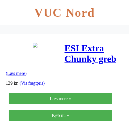
VUC Nord
ESI Extra
Chunky greb
100% silicone
(Læs mere)
34 mm – 2 stk.
139
kr.
(Vis fragtpris)
Læs mere »
Køb nu »