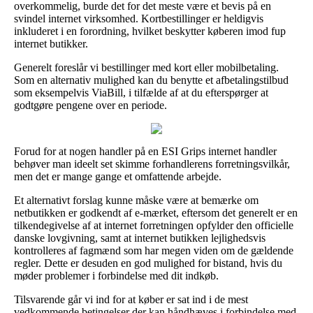
overkommelig, burde det for det meste være et bevis på en
svindel internet virksomhed. Kortbestillinger er heldigvis
inkluderet i en forordning, hvilket beskytter køberen imod fup
internet butikker.
Generelt foreslår vi bestillinger med kort eller mobilbetaling.
Som en alternativ mulighed kan du benytte et afbetalingstilbud
som eksempelvis ViaBill, i tilfælde af at du efterspørger at
godtgøre pengene over en periode.
Forud for at nogen handler på en ESI Grips internet handler
behøver man ideelt set skimme forhandlerens forretningsvilkår,
men det er mange gange et omfattende arbejde.
Et alternativt forslag kunne måske være at bemærke om
netbutikken er godkendt af e-mærket, eftersom det generelt er en
tilkendegivelse af at internet forretningen opfylder den officielle
danske lovgivning, samt at internet butikken lejlighedsvis
kontrolleres af fagmænd som har megen viden om de gældende
regler. Dette er desuden en god mulighed for bistand, hvis du
møder problemer i forbindelse med dit indkøb.
Tilsvarende går vi ind for at køber er sat ind i de mest
vedkommende betingelser der kan håndhæves i forbindelse med