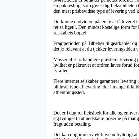
en pakkeshop, som giver dig fleksibiliteten t
den mest prisbevidste type af levering ved
Du kunne endvidere påtænke at få leveret til 
ret så ligetil. Den mindst kostelige form for
selskabets bopæl.
Fragtperioden på Tilbehør til gearkabler og 
det jo relevant at du tjekker leveringstide
Masser af e-forhandlere præsterer levering
hvilket er påkrævet at ordren laves forud fo
fyraften.
Flere internet selskaber garanterer leverin
billigste type af levering, der i mange tilfæ
afhentningssted.
Det er i dag ret fleksibelt for alle og enhver
sig tvunget til at nedskære priserne på mang
fragt uden betaling.
Det kan dog immervæk blive udbytterigt at 