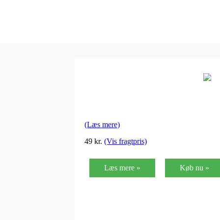
(Læs mere)
49
kr.
(Vis fragtpris)
Læs mere »
Køb nu »