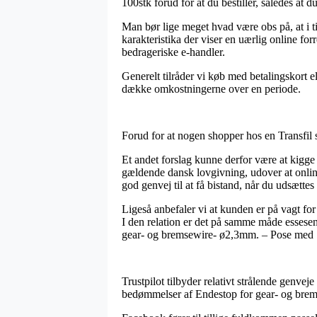
100stk forud for at du bestiller, således at du
Man bør lige meget hvad være obs på, at i til
karakteristika der viser en uærlig online for
bedrageriske e-handler.
Generelt tilråder vi køb med betalingskort e
dække omkostningerne over en periode.
Forud for at nogen shopper hos en Transfil 
Et andet forslag kunne derfor være at kigge 
gældende dansk lovgivning, udover at online
god genvej til at få bistand, når du udsætte
Ligeså anbefaler vi at kunden er på vagt fo
I den relation er det på samme måde essesent
gear- og bremsewire- ø2,3mm. – Pose med 10
Trustpilot tilbyder relativt strålende genvej
bedømmelser af Endestop for gear- og brem