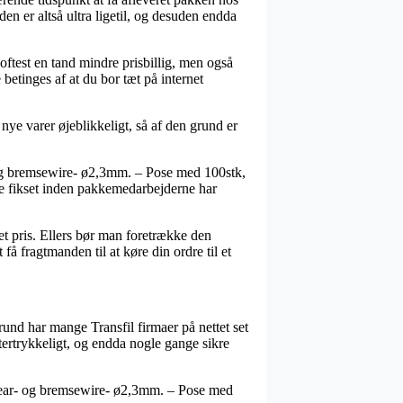
en er altså ultra ligetil, og desuden endda
 oftest en tand mindre prisbillig, men også
 betinges af at du bor tæt på internet
 nye varer øjeblikkeligt, så af den grund er
 og bremsewire- ø2,3mm. – Pose med 100stk,
rne fikset inden pakkemedarbejderne har
et pris. Ellers bør man foretrække den
få fragtmanden til at køre din ordre til et
 grund har mange Transfil firmaer på nettet set
ftertrykkeligt, og endda nogle gange sikre
r gear- og bremsewire- ø2,3mm. – Pose med