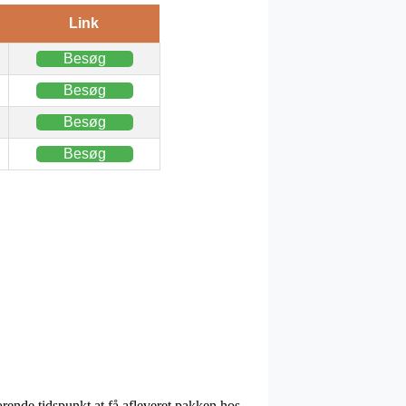
Link
Besøg
Besøg
Besøg
Besøg
ærende tidspunkt at få afleveret pakken hos