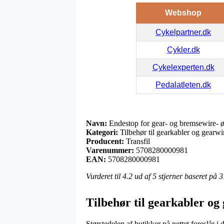
Webshop
Cykelpartner.dk
Cykler.dk
Cykelexperten.dk
Pedalatleten.dk
Navn:
Endestop for gear- og bremsewire- 
Kategori:
Tilbehør til gearkabler og gearwi
Producent:
Transfil
Varenummer:
5708280000981
EAN:
5708280000981
Vurderet til
4.2
ud af 5 stjerner baseret på
3
Tilbehør til gearkabler og 
Størstedelen af butikker på nettet foreslår 