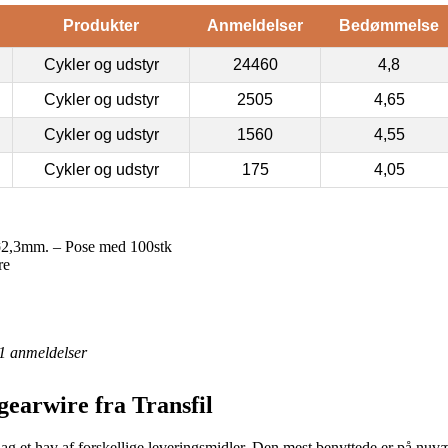
Produkter
Anmeldelser
Bedømmelse
Cykler og udstyr
24460
4,8
Cykler og udstyr
2505
4,65
Cykler og udstyr
1560
4,55
Cykler og udstyr
175
4,05
ø2,3mm. – Pose med 100stk
re
1
anmeldelser
gearwire fra Transfil
i dag et hav af forskellige leveringsmidler. Den mest benyttede er på nuv