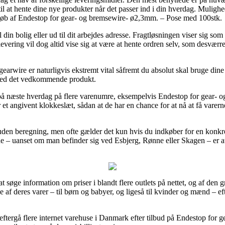
il at hente dine nye produkter når det passer ind i din hverdag. Mulighed
 køb af Endestop for gear- og bremsewire- ø2,3mm. – Pose med 100stk.
din bolig eller ud til dit arbejdes adresse. Fragtløsningen viser sig som
 levering vil dog altid vise sig at være at hente ordren selv, som desværre
gearwire er naturligvis ekstremt vital såfremt du absolut skal bruge dine
n ved det vedkommende produkt.
 på næste hverdag på flere varenumre, eksempelvis Endestop for gear-
r et angivent klokkeslæt, sådan at de har en chance for at nå at få vare
g uden beregning, men ofte gælder det kun hvis du indkøber for en konkr
lde – uanset om man befinder sig ved Esbjerg, Rønne eller Skagen – er at 
 at søge information om priser i blandt flere outlets på nettet, og af den
e af deres varer – til børn og babyer, og ligeså til kvinder og mænd – e
eftergå flere internet varehuse i Danmark efter tilbud på Endestop fo