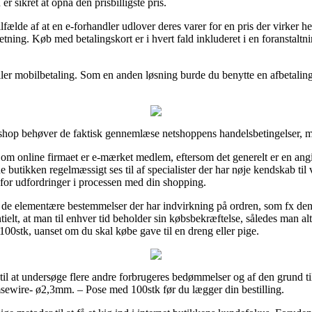
 er sikret at opnå den prisbilligste pris.
fælde af at en e-forhandler udlover deres varer for en pris der virker he
retning. Køb med betalingskort er i hvert fald inkluderet i en foranstalt
ller mobilbetaling. Som en anden løsning burde du benytte en afbetalings
shop behøver de faktisk gennemlæse netshoppens handelsbetingelser, men
om online firmaet er e-mærket medlem, eftersom det generelt er en angiv
 butikken regelmæssigt ses til af specialister der har nøje kendskab til
s for udfordringer i processen med din shopping.
r de elementære bestemmelser der har indvirkning på ordren, som fx den
ielt, at man til enhver tid beholder sin købsbekræftelse, således man al
0stk, uanset om du skal købe gave til en dreng eller pige.
e til at undersøge flere andre forbrugeres bedømmelser og af den grund til
sewire- ø2,3mm. – Pose med 100stk før du lægger din bestilling.