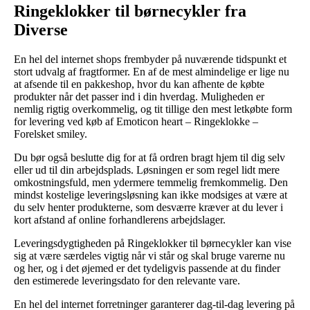
Ringeklokker til børnecykler fra
Diverse
En hel del internet shops frembyder på nuværende tidspunkt et
stort udvalg af fragtformer. En af de mest almindelige er lige nu
at afsende til en pakkeshop, hvor du kan afhente de købte
produkter når det passer ind i din hverdag. Muligheden er
nemlig rigtig overkommelig, og tit tillige den mest letkøbte form
for levering ved køb af Emoticon heart – Ringeklokke –
Forelsket smiley.
Du bør også beslutte dig for at få ordren bragt hjem til dig selv
eller ud til din arbejdsplads. Løsningen er som regel lidt mere
omkostningsfuld, men ydermere temmelig fremkommelig. Den
mindst kostelige leveringsløsning kan ikke modsiges at være at
du selv henter produkterne, som desværre kræver at du lever i
kort afstand af online forhandlerens arbejdslager.
Leveringsdygtigheden på Ringeklokker til børnecykler kan vise
sig at være særdeles vigtig når vi står og skal bruge varerne nu
og her, og i det øjemed er det tydeligvis passende at du finder
den estimerede leveringsdato for den relevante vare.
En hel del internet forretninger garanterer dag-til-dag levering på