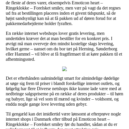
de fleste af deres varer, eksempelvis Emoticon heart –
Ringeklokke – Forelsket smiley, men vær på vagt da det regnes
ud fra at bestillingen placeres inden et givent tidspunkt, så de
højst sandsynligt kan nå at få pakken ud af døren forud for at
pakkemedarbejderne holder fyraften.
En række internet webshops lover gratis levering, men
undertiden kræver det at man bestiller for en konkret pris. I
øvrigt må man overveje den mindst kostelige slags levering,
hvilket gerne – uanset om du bor tæt på Herning, Sønderborg
eller Hammel – vil blive at få fragtfirmaet til at køre pakken til et
afhentningssted.
Det er efterhånden ualmindeligt smart for almindelige dødelige
at søge sig frem til priser i blandt forskellige internet outlets, og
følgelig har flere Diverse netshops ikke kunne lade være med at
nedbringe salgspriserne på en række af deres produkter – til børn
og babyer, lige så vel som til mænd og kvinder – voldsomt, og
endda nogle gange love levering uden gebyr.
Til gengæld kan det imidlertid være lønsomt at efterprøve nogle
internet shops i Danmark efter tilbud på Emoticon heart –
Ringeklokke – Forelsket smiley før du handler, sådan at du er