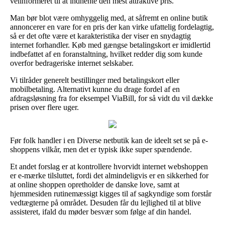
velinformeret til at indhente den mest attraktive pris.
Man bør blot være omhyggelig med, at såfremt en online butik
annoncerer en vare for en pris der kan virke ufattelig fordelagtig,
så er det ofte være et karakteristika der viser en snydagtig
internet forhandler. Køb med gængse betalingskort er imidlertid
indbefattet af en foranstaltning, hvilket redder dig som kunde
overfor bedrageriske internet selskaber.
Vi tilråder generelt bestillinger med betalingskort eller
mobilbetaling. Alternativt kunne du drage fordel af en
afdragsløsning fra for eksempel ViaBill, for så vidt du vil dække
prisen over flere uger.
Før folk handler i en Diverse netbutik kan de ideelt set se på e-
shoppens vilkår, men det er typisk ikke super spændende.
Et andet forslag er at kontrollere hvorvidt internet webshoppen
er e-mærke tilsluttet, fordi det almindeligvis er en sikkerhed for
at online shoppen opretholder de danske love, samt at
hjemmesiden rutinemæssigt kigges til af sagkyndige som forstår
vedtægterne på området. Desuden får du lejlighed til at blive
assisteret, ifald du møder besvær som følge af din handel.