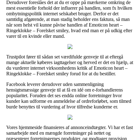
Derudover foreslåes det at du er oppe på mærkerne omkring de
mest essentielle forhold der influerer på handlen, som fx hvilken
ombytningspolitik internet selskabet bruger. Derfor er det
samtidig afgørende, at man stadig beholder ens faktura, så man
når som helst vil kunne påvise handlen af Emoticon heart –
Ringeklokke – Forelsket smiley, hvad end man er på udkig efter
varer til en kvinde eller mand.
Trustpilot fører til sådan set værdifulde genveje til at eftergå
mange aktuelle køberes iagttagelser og herved er det en hjælp, at
du vurderer internet virksomhedens kritik af Emoticon heart –
Ringeklokke – Forelsket smiley forud for at du bestiller.
Facebook leverer derudover uden sammenligning
hensigtsmæssige genveje til at få en idé om e-forhandlerens
popularitet. Foruden det ses endda online forretninger hvor
kunder kan udforme en anmeldelse af ordreforløbet, som tilmed
burde benyttes til vurdering af hvor tilfredse kunderne er.
Vores hjemmeside finansieres af annonceindtægter. Vi har et fast
samarbejde med en mængde forretninger på nettet og
præsenterer forretningernes produkter, og modtager provision