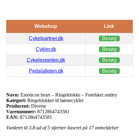
Webshop
Link
Cykelpartner.dk
Besøg
Cykler.dk
Besøg
Cykelexperten.dk
Besøg
Pedalatleten.dk
Besøg
Navn:
Emoticon heart – Ringeklokke – Forelsket smiley
Kategori:
Ringeklokker til børnecykler
Producent:
Diverse
Varenummer:
8712864743581
EAN:
8712864743581
Vurderet til
3.8
ud af 5 stjerner baseret på
17
anmeldelser