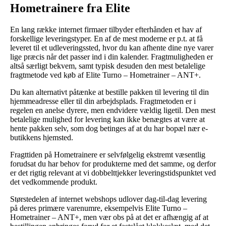
Hometrainere fra Elite
En lang række internet firmaer tilbyder efterhånden et hav af
forskellige leveringstyper. En af de mest moderne er p.t. at få
leveret til et udleveringssted, hvor du kan afhente dine nye varer
lige præcis når det passer ind i din kalender. Fragtmuligheden er
altså særligt bekvem, samt typisk desuden den mest betalelige
fragtmetode ved køb af Elite Turno – Hometrainer – ANT+.
Du kan alternativt påtænke at bestille pakken til levering til din
hjemmeadresse eller til din arbejdsplads. Fragtmetoden er i
regelen en anelse dyrere, men endvidere vældig ligetil. Den mest
betalelige mulighed for levering kan ikke benægtes at være at
hente pakken selv, som dog betinges af at du har bopæl nær e-
butikkens hjemsted.
Fragttiden på Hometrainere er selvfølgelig ekstremt væsentlig
forudsat du har behov for produkterne med det samme, og derfor
er det rigtig relevant at vi dobbelttjekker leveringstidspunktet ved
det vedkommende produkt.
Størstedelen af internet webshops udlover dag-til-dag levering
på deres primære varenumre, eksempelvis Elite Turno –
Hometrainer – ANT+, men vær obs på at det er afhængig af at