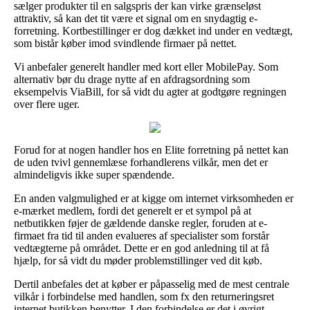
sælger produkter til en salgspris der kan virke grænseløst
attraktiv, så kan det tit være et signal om en snydagtig e-
forretning. Kortbestillinger er dog dækket ind under en vedtægt,
som bistår køber imod svindlende firmaer på nettet.
Vi anbefaler generelt handler med kort eller MobilePay. Som
alternativ bør du drage nytte af en afdragsordning som
eksempelvis ViaBill, for så vidt du agter at godtgøre regningen
over flere uger.
Forud for at nogen handler hos en Elite forretning på nettet kan
de uden tvivl gennemlæse forhandlerens vilkår, men det er
almindeligvis ikke super spændende.
En anden valgmulighed er at kigge om internet virksomheden er
e-mærket medlem, fordi det generelt er et sympol på at
netbutikken føjer de gældende danske regler, foruden at e-
firmaet fra tid til anden evalueres af specialister som forstår
vedtægterne på området. Dette er en god anledning til at få
hjælp, for så vidt du møder problemstillinger ved dit køb.
Dertil anbefales det at køber er påpasselig med de mest centrale
vilkår i forbindelse med handlen, som fx den returneringsret
internet butikken benytter. I den forbindelse er det i øvrigt