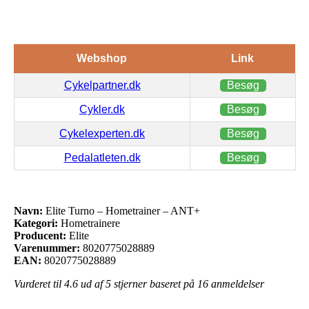
Webshop
Link
Cykelpartner.dk
Besøg
Cykler.dk
Besøg
Cykelexperten.dk
Besøg
Pedalatleten.dk
Besøg
Navn:
Elite Turno – Hometrainer – ANT+
Kategori:
Hometrainere
Producent:
Elite
Varenummer:
8020775028889
EAN:
8020775028889
Vurderet til
4.6
ud af 5 stjerner baseret på
16
anmeldelser