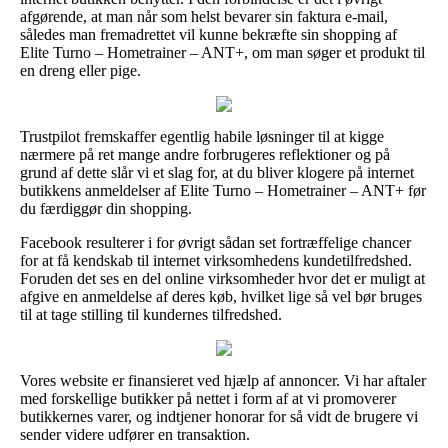
afgørende, at man når som helst bevarer sin faktura e-mail,
således man fremadrettet vil kunne bekræfte sin shopping af
Elite Turno – Hometrainer – ANT+, om man søger et produkt til
en dreng eller pige.
Trustpilot fremskaffer egentlig habile løsninger til at kigge
nærmere på ret mange andre forbrugeres reflektioner og på
grund af dette slår vi et slag for, at du bliver klogere på internet
butikkens anmeldelser af Elite Turno – Hometrainer – ANT+ før
du færdiggør din shopping.
Facebook resulterer i for øvrigt sådan set fortræffelige chancer
for at få kendskab til internet virksomhedens kundetilfredshed.
Foruden det ses en del online virksomheder hvor det er muligt at
afgive en anmeldelse af deres køb, hvilket lige så vel bør bruges
til at tage stilling til kundernes tilfredshed.
Vores website er finansieret ved hjælp af annoncer. Vi har aftaler
med forskellige butikker på nettet i form af at vi promoverer
butikkernes varer, og indtjener honorar for så vidt de brugere vi
sender videre udfører en transaktion.