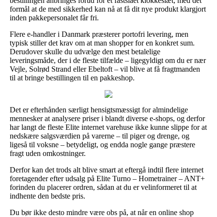
bestillingen anbringes forud for et fastslået klokkeslæt, med det
formål at de med sikkerhed kan nå at få dit nye produkt klargjort
inden pakkepersonalet får fri.
Flere e-handler i Danmark præsterer portofri levering, men
typisk stiller det krav om at man shopper for en konkret sum.
Derudover skulle du udvælge den mest betalelige
leveringsmåde, der i de fleste tilfælde – ligegyldigt om du er nær
Vejle, Solrød Strand eller Ebeltoft – vil blive at få fragtmanden
til at bringe bestillingen til en pakkeshop.
Det er efterhånden særligt hensigtsmæssigt for almindelige
mennesker at analysere priser i blandt diverse e-shops, og derfor
har langt de fleste Elite internet varehuse ikke kunne slippe for at
nedskære salgsværdien på varerne – til piger og drenge, og
ligeså til voksne – betydeligt, og endda nogle gange præstere
fragt uden omkostninger.
Derfor kan det trods alt blive smart at eftergå indtil flere internet
foretagender efter udsalg på Elite Turno – Hometrainer – ANT+
forinden du placerer ordren, sådan at du er velinformeret til at
indhente den bedste pris.
Du bør ikke desto mindre være obs på, at når en online shop