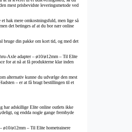
r den mest prisbevidste leveringsmetode ved
rre et hak mere omkostningsfuld, men lige så
 men det betinges af at du bor nær online
l bruge din pakke om kort tid, og med det
Thru-Axle adapter – ø10/ø12mm – Til Elite
ce for at nå at få produkterne klar inden
. Som alternativ kunne du udvælge den mest
sten – er at få bragt bestillingen til et
g har adskillige Elite online outlets ikke
etydeligt, og endda nogle gange frembyde
r – ø10/ø12mm – Til Elite hometrainere