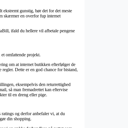
lt ekstremt gunstig, bør det for det meste
som skærmer en overfor fup internet
ill, ifald du hellere vil afbetale pengene
 et omfattende projekt.
ng om at internet butikken efterfølger de
 regler. Dette er en god chance for bistand,
llingen, eksempelvis den returrettighed
ail, så man fremadrettet kan eftervise
er til en dreng eller pige.
atings og derfor anbefaler vi, at du
ggør din shopping.