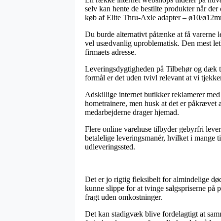
selv kan hente de bestilte produkter når de
køb af Elite Thru-Axle adapter – ø10/ø12mm
Du burde alternativt påtænke at få varerne l
vel usædvanlig uproblematisk. Den mest letkø
firmaets adresse.
Leveringsdygtigheden på Tilbehør og dæk ti
formål er det uden tvivl relevant at vi tjek
Adskillige internet butikker reklamerer me
hometrainere, men husk at det er påkrævet at 
medarbejderne drager hjemad.
Flere online varehuse tilbyder gebyrfri lev
betalelige leveringsmanér, hvilket i mange t
udleveringssted.
Det er jo rigtig fleksibelt for almindelige dø
kunne slippe for at tvinge salgspriserne på
fragt uden omkostninger.
Det kan stadigvæk blive fordelagtigt at sam