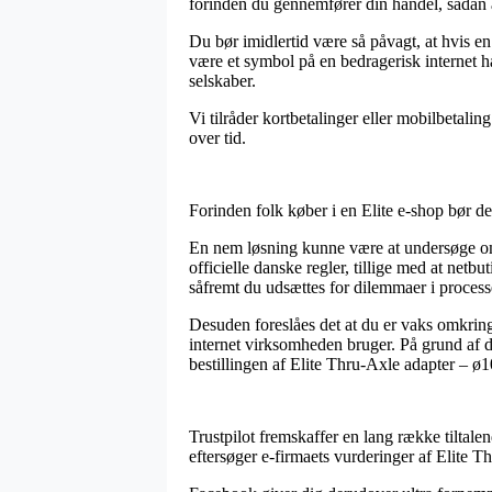
forinden du gennemfører din handel, sådan at 
Du bør imidlertid være så påvagt, at hvis en 
være et symbol på en bedragerisk internet ha
selskaber.
Vi tilråder kortbetalinger eller mobilbetali
over tid.
Forinden folk køber i en Elite e-shop bør d
En nem løsning kunne være at undersøge om 
officielle danske regler, tillige med at net
såfremt du udsættes for dilemmaer i process
Desuden foreslåes det at du er vaks omkring
internet virksomheden bruger. På grund af d
bestillingen af Elite Thru-Axle adapter – ø
Trustpilot fremskaffer en lang række tiltal
eftersøger e-firmaets vurderinger af Elite 