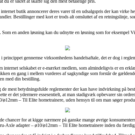
du er sikret at skaffe sig den mest betalelige pris.
internet butik annoncerer deres varer til en udsalgspris der kan virke he
ndler. Bestillinger med kort er trods alt omsluttet af en retningslinje, 
ng. Som en anden løsning kan du udnytte en løsning som for eksempel ViaB
e i princippet gennemse virksomhedens handelsaftale, det er dog i reglen
internet selskabet er e-mærket medlem, som almindeligvis er en erklæri
butikken en gang i mellem vurderes af sagkyndige som forstår de gældende
en med din bestilling.
 de mest betydningsfulde reglementer der kan have indvirkning på besti
ette er det ydermere essesentielt, at man stadigvæk opbevarer sin ordrem
10/ø12mm – Til Elite hometrainere, uden hensyn til om man søger produkt
ende chancer for at kigge nærmere på ganske mange øvrige konsumenters r
Thru-Axle adapter – ø10/ø12mm – Til Elite hometrainere inden du færdi