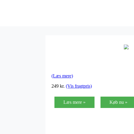
(Læs mere)
249
kr.
(Vis fragtpris)
Læs mere »
Køb nu »