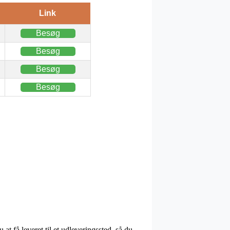
Link
Besøg
Besøg
Besøg
Besøg
t få leveret til et udleveringssted, så du