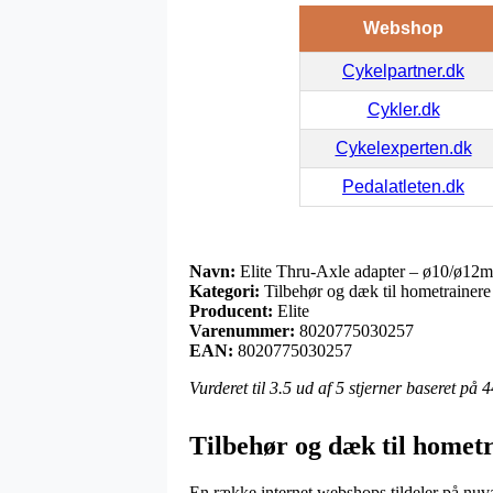
Webshop
Cykelpartner.dk
Cykler.dk
Cykelexperten.dk
Pedalatleten.dk
Navn:
Elite Thru-Axle adapter – ø10/ø12mm
Kategori:
Tilbehør og dæk til hometrainere
Producent:
Elite
Varenummer:
8020775030257
EAN:
8020775030257
Vurderet til
3.5
ud af 5 stjerner baseret på
4
Tilbehør og dæk til hometr
En række internet webshops tildeler på nuvær