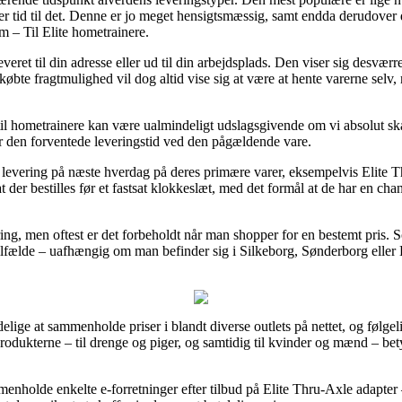
r er tid til det. Denne er jo meget hensigtsmæssig, samt endda derudove
 – Til Elite hometrainere.
everet til din adresse eller ud til din arbejdsplads. Den viser sig desvæ
bte fragtmulighed vil dog altid vise sig at være at hente varerne selv,
l hometrainere kan være ualmindeligt udslagsgivende om vi absolut ska
ker den forventede leveringstid ved den pågældende vare.
d levering på næste hverdag på deres primære varer, eksempelvis Elite 
der bestilles før et fastsat klokkeslæt, med det formål at de har en chan
ering, men oftest er det forbeholdt når man shopper for en bestemt pris
ilfælde – uafhængig om man befinder sig i Silkeborg, Sønderborg eller Had
delige at sammenholde priser i blandt diverse outlets på nettet, og følgeli
 produkterne – til drenge og piger, og samtidig til kvinder og mænd – b
menholde enkelte e-forretninger efter tilbud på Elite Thru-Axle adapte