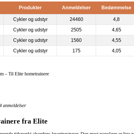
Produkter
Anmeldelser
Bedømmelse
Cykler og udstyr
24460
4,8
Cykler og udstyr
2505
4,65
Cykler og udstyr
1560
4,55
Cykler og udstyr
175
4,05
 – Til Elite hometrainere
4
anmeldelser
ainere fra Elite
ende tidspunkt alverdens leveringstyper. Den mest populære er lige nu a