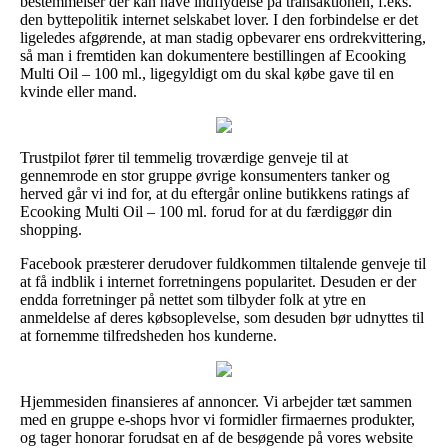
bestemmelser der kan have indflydelse på transaktionen, f.eks.
den byttepolitik internet selskabet lover. I den forbindelse er det
ligeledes afgørende, at man stadig opbevarer ens ordrekvittering,
så man i fremtiden kan dokumentere bestillingen af Ecooking
Multi Oil – 100 ml., ligegyldigt om du skal købe gave til en
kvinde eller mand.
Trustpilot fører til temmelig troværdige genveje til at
gennemrode en stor gruppe øvrige konsumenters tanker og
herved går vi ind for, at du eftergår online butikkens ratings af
Ecooking Multi Oil – 100 ml. forud for at du færdiggør din
shopping.
Facebook præsterer derudover fuldkommen tiltalende genveje til
at få indblik i internet forretningens popularitet. Desuden er der
endda forretninger på nettet som tilbyder folk at ytre en
anmeldelse af deres købsoplevelse, som desuden bør udnyttes til
at fornemme tilfredsheden hos kunderne.
Hjemmesiden finansieres af annoncer. Vi arbejder tæt sammen
med en gruppe e-shops hvor vi formidler firmaernes produkter,
og tager honorar forudsat en af de besøgende på vores website