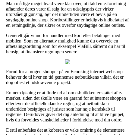
Man må lige meget hvad være klar over, at ifald en e-forretning
afhænder deres varer til salg for en udsalgspris der virker
uforståeligt gunstig, bør det undertiden være et bevis på en
snydagtig online shop. Kortbestillinger er heldigvis indbefattet af
en retningslinje, der sikrer os overfor snydagtige online outlets.
Generelt går vi ind for handler med kort eller betalinger med
mobilen. Som en alternativ mulighed kunne du overveje en
afbetalingsordning som for eksempel ViaBill, såfremt du har til
hensigt at finansiere regningen senere.
Forud for at nogen shopper på en Ecooking internet webshop
behøver de til hver en tid gennemse netbutikkens vilkår, det er
dog oftest et tidskrævende projekt.
En nem løsning er at finde ud af om e-butikken er støttet af e-
mærket, siden det skulle være en garanti for at internet shoppen
efterlever de officielle danske regler, og at netbutikken
undertiden besigtiges af jurister som har nøje kendskab til
reglerne. Derudover giver det dig anledning til at blive hjulpet,
hvis du forvoldes vanskeligheder i forbindelse med din ordre.
Dertil anbefales det at køberen er vaks omkring de elementære