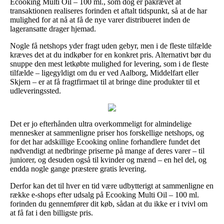
Ecooking Multi Oil – 100 ml., som dog er påkrævet at
transaktionen realiseres forinden et aftalt tidspunkt, så at de har
mulighed for at nå at få de nye varer distribueret inden de
lageransatte drager hjemad.
Nogle få netshops yder fragt uden gebyr, men i de fleste tilfælde
kræves det at du indkøber for en konkret pris. Alternativt bør du
snuppe den mest letkøbte mulighed for levering, som i de fleste
tilfælde – ligegyldigt om du er ved Aalborg, Middelfart eller
Skjern – er at få fragtfirmaet til at bringe dine produkter til et
udleveringssted.
Det er jo efterhånden ultra overkommeligt for almindelige
mennesker at sammenligne priser hos forskellige netshops, og
for det har adskillige Ecooking online forhandlere fundet det
nødvendigt at nedbringe priserne på mange af deres varer – til
juniorer, og desuden også til kvinder og mænd – en hel del, og
endda nogle gange præstere gratis levering.
Derfor kan det til hver en tid være udbytterigt at sammenligne en
række e-shops efter udsalg på Ecooking Multi Oil – 100 ml.
forinden du gennemfører dit køb, sådan at du ikke er i tvivl om
at få fat i den billigste pris.