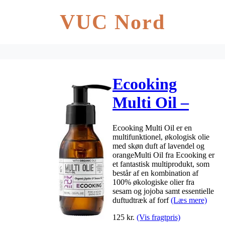
VUC Nord
Ecooking
Multi Oil –
100 ml.
Ecooking Multi Oil er en
multifunktionel, økologisk olie
med skøn duft af lavendel og
orangeMulti Oil fra Ecooking er
et fantastisk multiprodukt, som
består af en kombination af
100% økologiske olier fra
sesam og jojoba samt essentielle
duftudtræk af forf
(Læs mere)
125
kr.
(Vis fragtpris)