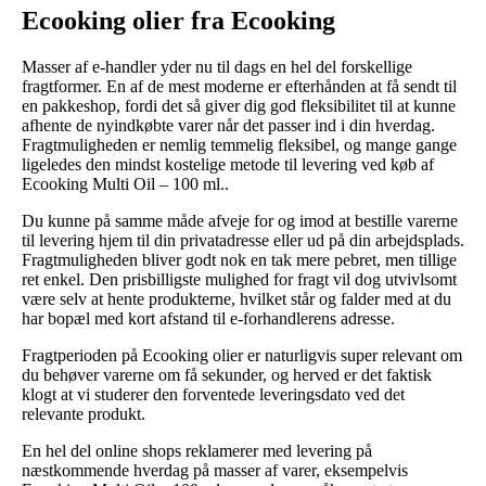
Ecooking olier fra Ecooking
Masser af e-handler yder nu til dags en hel del forskellige
fragtformer. En af de mest moderne er efterhånden at få sendt til
en pakkeshop, fordi det så giver dig god fleksibilitet til at kunne
afhente de nyindkøbte varer når det passer ind i din hverdag.
Fragtmuligheden er nemlig temmelig fleksibel, og mange gange
ligeledes den mindst kostelige metode til levering ved køb af
Ecooking Multi Oil – 100 ml..
Du kunne på samme måde afveje for og imod at bestille varerne
til levering hjem til din privatadresse eller ud på din arbejdsplads.
Fragtmuligheden bliver godt nok en tak mere pebret, men tillige
ret enkel. Den prisbilligste mulighed for fragt vil dog utvivlsomt
være selv at hente produkterne, hvilket står og falder med at du
har bopæl med kort afstand til e-forhandlerens adresse.
Fragtperioden på Ecooking olier er naturligvis super relevant om
du behøver varerne om få sekunder, og herved er det faktisk
klogt at vi studerer den forventede leveringsdato ved det
relevante produkt.
En hel del online shops reklamerer med levering på
næstkommende hverdag på masser af varer, eksempelvis