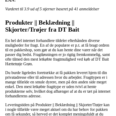
EAN:
Vurderet til
3.9
ud af 5 stjerner baseret på
41
anmeldelser
Produkter || Beklædning ||
Skjorter/Trøjer fra DT Bait
En hel del internet forhandlere tildeler efterhånden diverse
muligheder for fragt. En af de populære er p.t. at få bragt ordren
til en pakkeshop, som gør at du kan hente dine varer når det
passer dig bedst. Fragtløsningen er jo rigtig fremkommelig, samt
ofte tilmed den mest letkøbte fragtmulighed ved køb af DT Bait
Hættetrøje Grøn.
Du burde ligeledes foretrække at få pakken leveret hjem til din
privatadresse eller til adressen hvor du arbejder. Fragttypen er i
mange tilfælde en smule dyrere, men på den anden side meget
enkel. Den mest letkøbte fragttype er uden tvivl at hente
produkterne selv, hvilket dog afhænger af at du er tæt på internet
forhandlerens adresse.
Leveringstiden på Produkter || Beklædning || Skjorter/Trøjer kan
i nogle tilfælde være meget aktuel om du har behov for pakken
om få sekunder, så herved er det komplet meningsfuldt at du