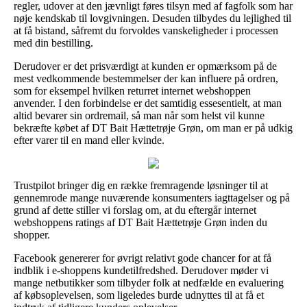
regler, udover at den jævnligt føres tilsyn med af fagfolk som har
nøje kendskab til lovgivningen. Desuden tilbydes du lejlighed til
at få bistand, såfremt du forvoldes vanskeligheder i processen
med din bestilling.
Derudover er det prisværdigt at kunden er opmærksom på de
mest vedkommende bestemmelser der kan influere på ordren,
som for eksempel hvilken returret internet webshoppen
anvender. I den forbindelse er det samtidig essesentielt, at man
altid bevarer sin ordremail, så man når som helst vil kunne
bekræfte købet af DT Bait Hættetrøje Grøn, om man er på udkig
efter varer til en mand eller kvinde.
Trustpilot bringer dig en række fremragende løsninger til at
gennemrode mange nuværende konsumenters iagttagelser og på
grund af dette stiller vi forslag om, at du eftergår internet
webshoppens ratings af DT Bait Hættetrøje Grøn inden du
shopper.
Facebook genererer for øvrigt relativt gode chancer for at få
indblik i e-shoppens kundetilfredshed. Derudover møder vi
mange netbutikker som tilbyder folk at nedfælde en evaluering
af købsoplevelsen, som ligeledes burde udnyttes til at få et