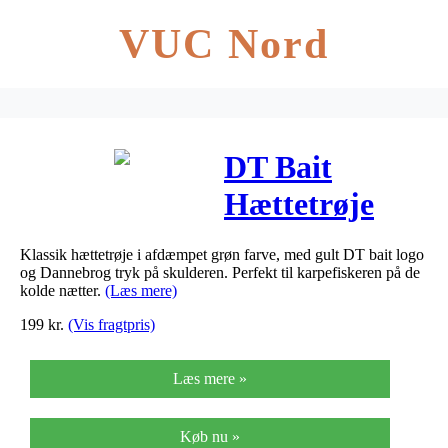
VUC Nord
DT Bait
Hættetrøje
Grøn
Klassik hættetrøje i afdæmpet grøn farve, med gult DT bait logo
og Dannebrog tryk på skulderen. Perfekt til karpefiskeren på de
kolde nætter.
(Læs mere)
199
kr.
(Vis fragtpris)
Læs mere »
Køb nu »