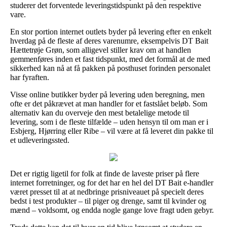
studerer det forventede leveringstidspunkt på den respektive
vare.
En stor portion internet outlets byder på levering efter en enkelt
hverdag på de fleste af deres varenumre, eksempelvis DT Bait
Hættetrøje Grøn, som alligevel stiller krav om at handlen
gemmenføres inden et fast tidspunkt, med det formål at de med
sikkerhed kan nå at få pakken på posthuset forinden personalet
har fyraften.
Visse online butikker byder på levering uden beregning, men
ofte er det påkrævet at man handler for et fastslået beløb. Som
alternativ kan du overveje den mest betalelige metode til
levering, som i de fleste tilfælde – uden hensyn til om man er i
Esbjerg, Hjørring eller Ribe – vil være at få leveret din pakke til
et udleveringssted.
Det er rigtig ligetil for folk at finde de laveste priser på flere
internet forretninger, og for det har en hel del DT Bait e-handler
været presset til at at nedbringe prisniveauet på specielt deres
bedst i test produkter – til piger og drenge, samt til kvinder og
mænd – voldsomt, og endda nogle gange love fragt uden gebyr.