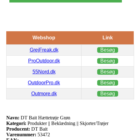
Webshop
Link
GrejFreak.dk
Besøg
ProOutdoor.dk
Besøg
55Nord.dk
Besøg
OutdoorPro.dk
Besøg
Outmore.dk
Besøg
Navn:
DT Bait Hættetrøje Grøn
Kategori:
Produkter || Beklædning || Skjorter/Trøjer
Producent:
DT Bait
Varenummer:
53472