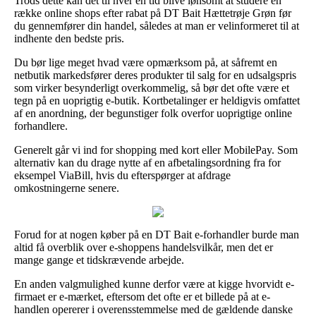
Trods dette kan det til hver en tid blive lønsomt at studere en
række online shops efter rabat på DT Bait Hættetrøje Grøn før
du gennemfører din handel, således at man er velinformeret til at
indhente den bedste pris.
Du bør lige meget hvad være opmærksom på, at såfremt en
netbutik markedsfører deres produkter til salg for en udsalgspris
som virker besynderligt overkommelig, så bør det ofte være et
tegn på en uoprigtig e-butik. Kortbetalinger er heldigvis omfattet
af en anordning, der begunstiger folk overfor uoprigtige online
forhandlere.
Generelt går vi ind for shopping med kort eller MobilePay. Som
alternativ kan du drage nytte af en afbetalingsordning fra for
eksempel ViaBill, hvis du efterspørger at afdrage
omkostningerne senere.
Forud for at nogen køber på en DT Bait e-forhandler burde man
altid få overblik over e-shoppens handelsvilkår, men det er
mange gange et tidskrævende arbejde.
En anden valgmulighed kunne derfor være at kigge hvorvidt e-
firmaet er e-mærket, eftersom det ofte er et billede på at e-
handlen opererer i overensstemmelse med de gældende danske