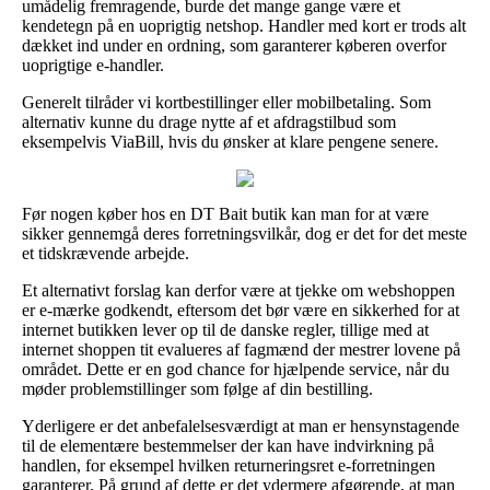
umådelig fremragende, burde det mange gange være et
kendetegn på en uoprigtig netshop. Handler med kort er trods alt
dækket ind under en ordning, som garanterer køberen overfor
uoprigtige e-handler.
Generelt tilråder vi kortbestillinger eller mobilbetaling. Som
alternativ kunne du drage nytte af et afdragstilbud som
eksempelvis ViaBill, hvis du ønsker at klare pengene senere.
Før nogen køber hos en DT Bait butik kan man for at være
sikker gennemgå deres forretningsvilkår, dog er det for det meste
et tidskrævende arbejde.
Et alternativt forslag kan derfor være at tjekke om webshoppen
er e-mærke godkendt, eftersom det bør være en sikkerhed for at
internet butikken lever op til de danske regler, tillige med at
internet shoppen tit evalueres af fagmænd der mestrer lovene på
området. Dette er en god chance for hjælpende service, når du
møder problemstillinger som følge af din bestilling.
Yderligere er det anbefalelsesværdigt at man er hensynstagende
til de elementære bestemmelser der kan have indvirkning på
handlen, for eksempel hvilken returneringsret e-forretningen
garanterer. På grund af dette er det ydermere afgørende, at man