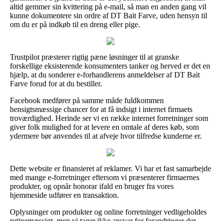
altid gemmer sin kvittering på e-mail, så man en anden gang vil
kunne dokumentere sin ordre af DT Bait Farve, uden hensyn til
om du er på indkøb til en dreng eller pige.
Trustpilot præsterer rigtig pæne løsninger til at granske
forskellige eksisterende konsumenters tanker og herved er det en
hjælp, at du sonderer e-forhandlerens anmeldelser af DT Bait
Farve forud for at du bestiller.
Facebook medfører på samme måde fuldkommen
hensigtsmæssige chancer for at få indsigt i internet firmaets
troværdighed. Herinde ser vi en række internet forretninger som
giver folk mulighed for at levere en omtale af deres køb, som
ydermere bør anvendes til at afveje hvor tilfredse kunderne er.
Dette website er finansieret af reklamer. Vi har et fast samarbejde
med mange e-forretninger eftersom vi præsenterer firmaernes
produkter, og opnår honorar ifald en bruger fra vores
hjemmeside udfører en transaktion.
Oplysninger om produkter og online forretninger vedligeholdes
rutinemæssigt, men vi tager ikke ansvar for forandringer der