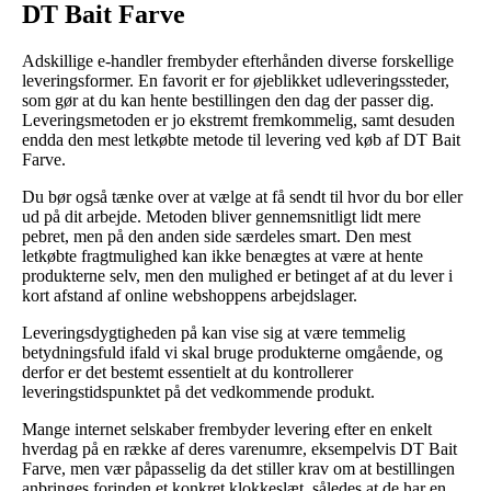
DT Bait Farve
Adskillige e-handler frembyder efterhånden diverse forskellige
leveringsformer. En favorit er for øjeblikket udleveringssteder,
som gør at du kan hente bestillingen den dag der passer dig.
Leveringsmetoden er jo ekstremt fremkommelig, samt desuden
endda den mest letkøbte metode til levering ved køb af DT Bait
Farve.
Du bør også tænke over at vælge at få sendt til hvor du bor eller
ud på dit arbejde. Metoden bliver gennemsnitligt lidt mere
pebret, men på den anden side særdeles smart. Den mest
letkøbte fragtmulighed kan ikke benægtes at være at hente
produkterne selv, men den mulighed er betinget af at du lever i
kort afstand af online webshoppens arbejdslager.
Leveringsdygtigheden på kan vise sig at være temmelig
betydningsfuld ifald vi skal bruge produkterne omgående, og
derfor er det bestemt essentielt at du kontrollerer
leveringstidspunktet på det vedkommende produkt.
Mange internet selskaber frembyder levering efter en enkelt
hverdag på en række af deres varenumre, eksempelvis DT Bait
Farve, men vær påpasselig da det stiller krav om at bestillingen
anbringes forinden et konkret klokkeslæt, således at de har en