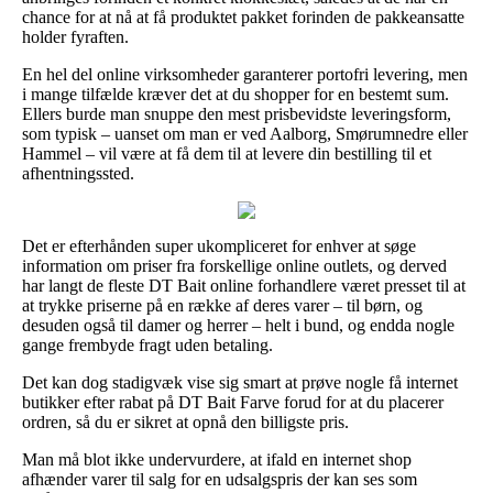
chance for at nå at få produktet pakket forinden de pakkeansatte
holder fyraften.
En hel del online virksomheder garanterer portofri levering, men
i mange tilfælde kræver det at du shopper for en bestemt sum.
Ellers burde man snuppe den mest prisbevidste leveringsform,
som typisk – uanset om man er ved Aalborg, Smørumnedre eller
Hammel – vil være at få dem til at levere din bestilling til et
afhentningssted.
Det er efterhånden super ukompliceret for enhver at søge
information om priser fra forskellige online outlets, og derved
har langt de fleste DT Bait online forhandlere været presset til at
at trykke priserne på en række af deres varer – til børn, og
desuden også til damer og herrer – helt i bund, og endda nogle
gange frembyde fragt uden betaling.
Det kan dog stadigvæk vise sig smart at prøve nogle få internet
butikker efter rabat på DT Bait Farve forud for at du placerer
ordren, så du er sikret at opnå den billigste pris.
Man må blot ikke undervurdere, at ifald en internet shop
afhænder varer til salg for en udsalgspris der kan ses som