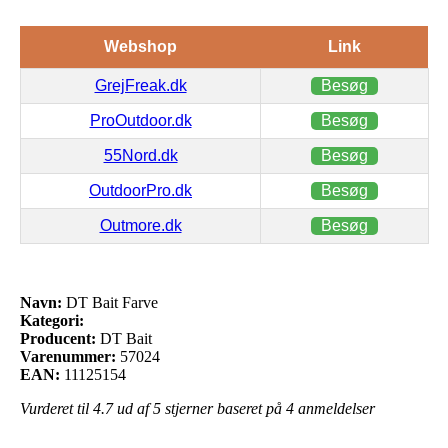
Webshop
Link
GrejFreak.dk
Besøg
ProOutdoor.dk
Besøg
55Nord.dk
Besøg
OutdoorPro.dk
Besøg
Outmore.dk
Besøg
Navn:
DT Bait Farve
Kategori:
Producent:
DT Bait
Varenummer:
57024
EAN:
11125154
Vurderet til
4.7
ud af 5 stjerner baseret på
4
anmeldelser