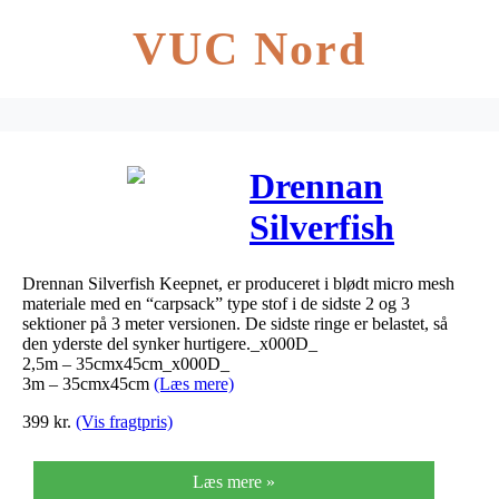
VUC Nord
Drennan
Silverfish
Keepnet
Drennan Silverfish Keepnet, er produceret i blødt micro mesh
materiale med en “carpsack” type stof i de sidste 2 og 3
sektioner på 3 meter versionen. De sidste ringe er belastet, så
den yderste del synker hurtigere._x000D_
2,5m – 35cmx45cm_x000D_
3m – 35cmx45cm
(Læs mere)
399
kr.
(Vis fragtpris)
Læs mere »