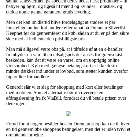
sænke salgsværdien på specielt deres bedst i test produkter – til
babyer og børn, og ligeså til mænd og kvinder – drastisk, og
endda nogle gange garantere gratis levering.
Men det kan imidlertid blive fordelagtigt at studere et par
forskellige online forhandlere efter rabat på Drennan Silverfish
Keepnet før du gennemfører dit køb, sådan at du er på den sikre
side med at indhente den prisbilligste pris.
Man må alligevel være obs på, at i tilfælde af at en e-handler
frembyder en vare til en udsalgspris der anses for grænseløst
beskeden, kan det tit være en varsel om en uoprigtig online
virksomhed. Køb med gængse betalingskort er ikke desto
mindre dækket ind under et lovbud, som støtter kunden overfor
fup online forhandlere.
Generelt slår vi et slag for shopping med kort eller betalinger
med mobilen. Som et alternativ bør du overveje en
afdragsløsning fra fx ViaBill, forudsat du vil betale prisen over
flere uger.
Forud for at nogen bestiller hos en Drennan shop kan de til hver
en tid gennemløbe shoppens betingelser, men det er uden tvivl et
omfattende arbejde.