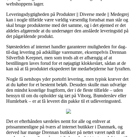
webshoppens lager.
Leveringsdygtigheden på Produkter || Diverse mede || Medegrej
kan i nogle tilfælde være vældig væsentlig forudsat man står og
skal bruge produkterne med det samme, og i det øjemed er det
aldeles afgørende at du undersøger den anslåede leveringstid på
det pågældende produkt.
Størstedelen af internet handler garanterer muligheden for dag-
til-dag levering på adskillige varenumre, eksempelvis Drennan
Silverfish Keepnet, men som trods alt er afhængig af at
bestillingen laves forud for et nøjagtigt klokkeslæt, sådan at de
kan nå at få produktet ekspederet før medarbejderne har fyraften.
Nogle få netshops yder portofri levering, men typisk kræver det
at du køber for et bestemt beløb. Desuden skulle man udvælge
den mindst kostelige fragtform, der i de fleste tilfælde – uden
hensyn til om du opholder sig tæt på Viborg, Brønderslev eller
Humlebæk – er at få leveret din pakke til et udleveringssted.
Det er efterhånden særdeles nemt for alle og enhver at
prissammenligne på tværs af internet butikker i Danmark, og
derved har mange Drennan butikker på nettet været nødt til at