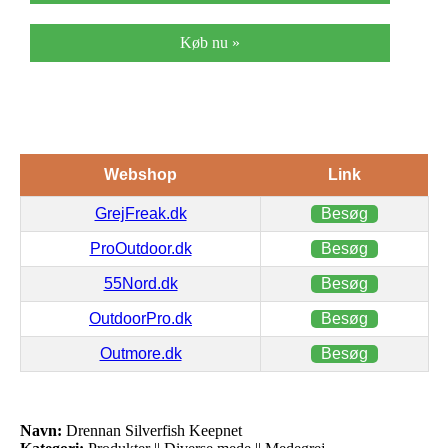
Køb nu »
Webshop
Link
GrejFreak.dk
Besøg
ProOutdoor.dk
Besøg
55Nord.dk
Besøg
OutdoorPro.dk
Besøg
Outmore.dk
Besøg
Navn:
Drennan Silverfish Keepnet