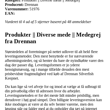
Kategori:
Produkter || Diverse mede || Medegrej
Producent:
Drennan
Varenummer:
51976
EAN:
Vurderet til
4
ud af 5 stjerner baseret på
48
anmeldelser
Produkter || Diverse mede || Medegrej
fra Drennan
Størstedelen af forretninger på nettet udlover til alt held flere
leveringsmetoder. Den mest benyttede er for nærværende
afhentningssteder, og så henter du bare de nyindkøbte varer den
dag der passer dig. Leveringsformen er jo yderst
hensigtsmæssig, og i mange tilfælde desuden den mest
prisbevidste fragtmulighed ved køb af Drennan Silverfish
Keepnet.
Du kan lige så vel afveje for og imod at vælge at få udbragt til
din privatbolig eller til adressen hvor du arbejder.
Leveringsmetoden er for det meste lidt mindre prisbillig, men
derudover i høj grad simpel. Den billigste leveringsversion kan
ikke modsiges at være at du selv henter varerne, men den
løsning står og falder med at du opholder dig tæt på internet