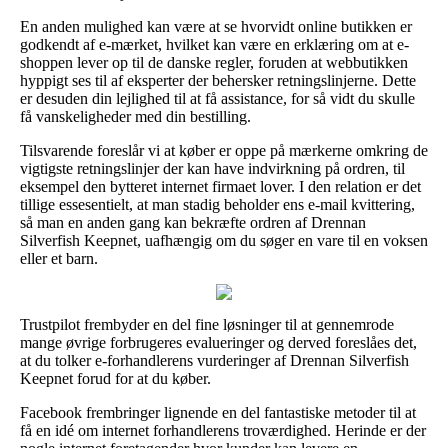
En anden mulighed kan være at se hvorvidt online butikken er
godkendt af e-mærket, hvilket kan være en erklæring om at e-
shoppen lever op til de danske regler, foruden at webbutikken
hyppigt ses til af eksperter der behersker retningslinjerne. Dette
er desuden din lejlighed til at få assistance, for så vidt du skulle
få vanskeligheder med din bestilling.
Tilsvarende foreslår vi at køber er oppe på mærkerne omkring de
vigtigste retningslinjer der kan have indvirkning på ordren, til
eksempel den bytteret internet firmaet lover. I den relation er det
tillige essesentielt, at man stadig beholder ens e-mail kvittering,
så man en anden gang kan bekræfte ordren af Drennan
Silverfish Keepnet, uafhængig om du søger en vare til en voksen
eller et barn.
Trustpilot frembyder en del fine løsninger til at gennemrode
mange øvrige forbrugeres evalueringer og derved foreslåes det,
at du tolker e-forhandlerens vurderinger af Drennan Silverfish
Keepnet forud for at du køber.
Facebook frembringer lignende en del fantastiske metoder til at
få en idé om internet forhandlerens troværdighed. Herinde er der