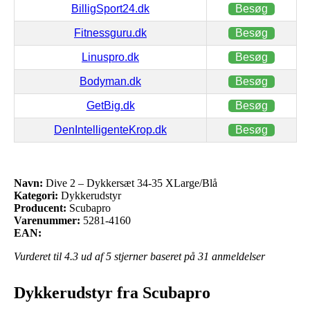
BilligSport24.dk
Besøg
Fitnessguru.dk
Besøg
Linuspro.dk
Besøg
Bodyman.dk
Besøg
GetBig.dk
Besøg
DenIntelligenteKrop.dk
Besøg
Navn:
Dive 2 – Dykkersæt 34-35 XLarge/Blå
Kategori:
Dykkerudstyr
Producent:
Scubapro
Varenummer:
5281-4160
EAN:
Vurderet til
4.3
ud af 5 stjerner baseret på
31
anmeldelser
Dykkerudstyr fra Scubapro