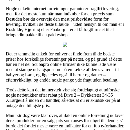
Nogle enkelte internet forretninger garanterer fragtfri levering,
men for det meste kun når man indkøber for en præcis sum.
Desuden bør du overveje den mest prisbevidste form for
levering, hvilket i de fleste tilfælde – uden hensyn til om man er i
Roskilde, Hjørring eller Faaborg – er at få fragtfirmaet til at
bringe din pakke til en pakkeshop.
Det er temmelig enkelt for enhver at finde frem til de bedste
priser hos forskellige forretninger på nettet, og på grund af dette
har en hel del Scubapro online firmaer ikke kunne lade være
med at stampe udsalgspriserne på en række af deres varer – til
babyer og børn, og ligeledes også til herrer og damer –
eftertrykkeligt, og endda nogle gange yde fragt uden betaling.
Trods dette kan det immervæk vise sig fordelagtigt at udforske
nogle netbutikker efter rabat på Dive 2 – Dykkersæt 34-35
XLarge/Blå inden du handler, således at du er skudsikker på at
antage den billigste pris.
Man bør dog være klar over, at ifald en online forretning udlover
deres produkter for en salgspris som anses for uhørt tiltalende, så
burde det for det meste være en indikator for en fup e-forhandler.