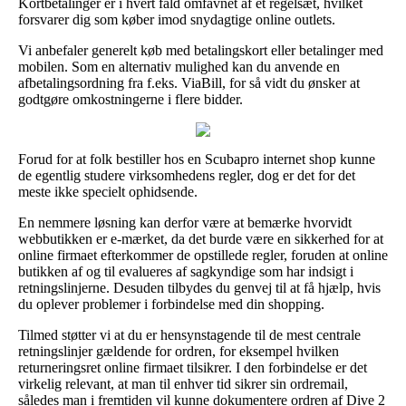
Kortbetalinger er i hvert fald omfavnet af et regelsæt, hvilket
forsvarer dig som køber imod snydagtige online outlets.
Vi anbefaler generelt køb med betalingskort eller betalinger med
mobilen. Som en alternativ mulighed kan du anvende en
afbetalingsordning fra f.eks. ViaBill, for så vidt du ønsker at
godtgøre omkostningerne i flere bidder.
Forud for at folk bestiller hos en Scubapro internet shop kunne
de egentlig studere virksomhedens regler, dog er det for det
meste ikke specielt ophidsende.
En nemmere løsning kan derfor være at bemærke hvorvidt
webbutikken er e-mærket, da det burde være en sikkerhed for at
online firmaet efterkommer de opstillede regler, foruden at online
butikken af og til evalueres af sagkyndige som har indsigt i
retningslinjerne. Desuden tilbydes du genvej til at få hjælp, hvis
du oplever problemer i forbindelse med din shopping.
Tilmed støtter vi at du er hensynstagende til de mest centrale
retningslinjer gældende for ordren, for eksempel hvilken
returneringsret online firmaet tilsikrer. I den forbindelse er det
virkelig relevant, at man til enhver tid sikrer sin ordremail,
således man i fremtiden vil kunne dokumentere ordren af Dive 2