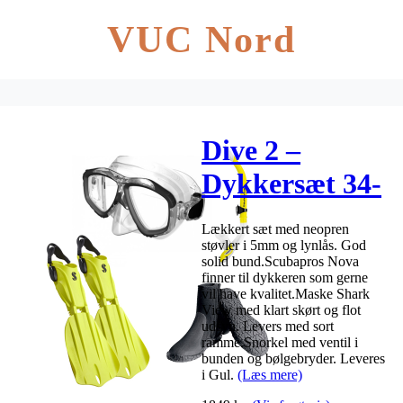
VUC Nord
Dive 2 –
Dykkersæt 34-
35 XLarge/Blå
Lækkert sæt med neopren
støvler i 5mm og lynlås. God
solid bund.Scubapros Nova
finner til dykkeren som gerne
vil have kvalitet.Maske Shark
View med klart skørt og flot
udsyn. Levers med sort
ramme.Snorkel med ventil i
bunden og bølgebryder. Leveres
i Gul.
(Læs mere)