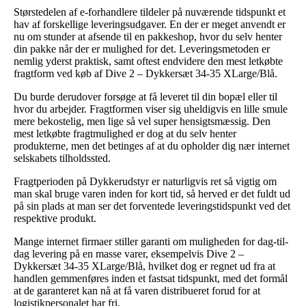
Størstedelen af e-forhandlere tildeler på nuværende tidspunkt et
hav af forskellige leveringsudgaver. En der er meget anvendt er
nu om stunder at afsende til en pakkeshop, hvor du selv henter
din pakke når der er mulighed for det. Leveringsmetoden er
nemlig yderst praktisk, samt oftest endvidere den mest letkøbte
fragtform ved køb af Dive 2 – Dykkersæt 34-35 XLarge/Blå.
Du burde derudover forsøge at få leveret til din bopæl eller til
hvor du arbejder. Fragtformen viser sig uheldigvis en lille smule
mere bekostelig, men lige så vel super hensigtsmæssig. Den
mest letkøbte fragtmulighed er dog at du selv henter
produkterne, men det betinges af at du opholder dig nær internet
selskabets tilholdssted.
Fragtperioden på Dykkerudstyr er naturligvis ret så vigtig om
man skal bruge varen inden for kort tid, så herved er det fuldt ud
på sin plads at man ser det forventede leveringstidspunkt ved det
respektive produkt.
Mange internet firmaer stiller garanti om muligheden for dag-til-
dag levering på en masse varer, eksempelvis Dive 2 –
Dykkersæt 34-35 XLarge/Blå, hvilket dog er regnet ud fra at
handlen gemmenføres inden et fastsat tidspunkt, med det formål
at de garanteret kan nå at få varen distribueret forud for at
logistikpersonalet har fri.