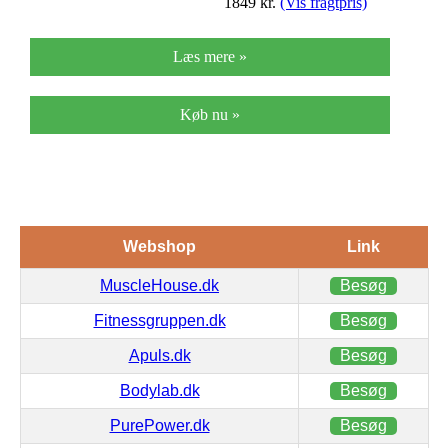
1849
kr.
(Vis fragtpris)
Læs mere »
Køb nu »
Webshop
Link
MuscleHouse.dk
Besøg
Fitnessgruppen.dk
Besøg
Apuls.dk
Besøg
Bodylab.dk
Besøg
PurePower.dk
Besøg