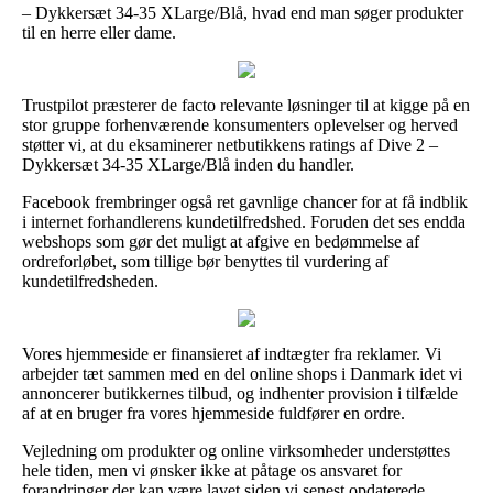
– Dykkersæt 34-35 XLarge/Blå, hvad end man søger produkter
til en herre eller dame.
Trustpilot præsterer de facto relevante løsninger til at kigge på en
stor gruppe forhenværende konsumenters oplevelser og herved
støtter vi, at du eksaminerer netbutikkens ratings af Dive 2 –
Dykkersæt 34-35 XLarge/Blå inden du handler.
Facebook frembringer også ret gavnlige chancer for at få indblik
i internet forhandlerens kundetilfredshed. Foruden det ses endda
webshops som gør det muligt at afgive en bedømmelse af
ordreforløbet, som tillige bør benyttes til vurdering af
kundetilfredsheden.
Vores hjemmeside er finansieret af indtægter fra reklamer. Vi
arbejder tæt sammen med en del online shops i Danmark idet vi
annoncerer butikkernes tilbud, og indhenter provision i tilfælde
af at en bruger fra vores hjemmeside fuldfører en ordre.
Vejledning om produkter og online virksomheder understøttes
hele tiden, men vi ønsker ikke at påtage os ansvaret for
forandringer der kan være lavet siden vi senest opdaterede