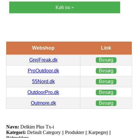
Køb nu »
Webshop
Link
GrejFreak.dk
Besøg
ProOutdoor.dk
Besøg
55Nord.dk
Besøg
OutdoorPro.dk
Besøg
Outmore.dk
Besøg
Navn:
Delkim Plus Tx-i
Kategori:
Default Category || Produkter || Karpegrej ||
Bidmeldere