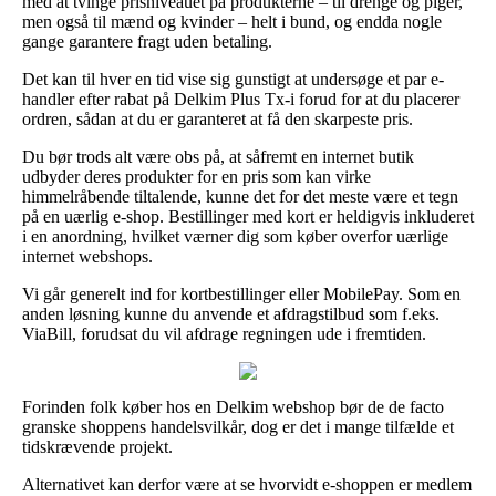
med at tvinge prisniveauet på produkterne – til drenge og piger,
men også til mænd og kvinder – helt i bund, og endda nogle
gange garantere fragt uden betaling.
Det kan til hver en tid vise sig gunstigt at undersøge et par e-
handler efter rabat på Delkim Plus Tx-i forud for at du placerer
ordren, sådan at du er garanteret at få den skarpeste pris.
Du bør trods alt være obs på, at såfremt en internet butik
udbyder deres produkter for en pris som kan virke
himmelråbende tiltalende, kunne det for det meste være et tegn
på en uærlig e-shop. Bestillinger med kort er heldigvis inkluderet
i en anordning, hvilket værner dig som køber overfor uærlige
internet webshops.
Vi går generelt ind for kortbestillinger eller MobilePay. Som en
anden løsning kunne du anvende et afdragstilbud som f.eks.
ViaBill, forudsat du vil afdrage regningen ude i fremtiden.
Forinden folk køber hos en Delkim webshop bør de de facto
granske shoppens handelsvilkår, dog er det i mange tilfælde et
tidskrævende projekt.
Alternativet kan derfor være at se hvorvidt e-shoppen er medlem