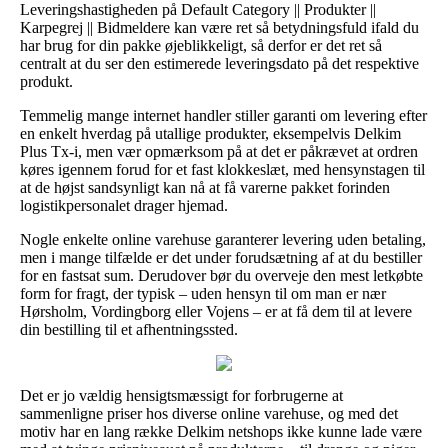
Leveringshastigheden på Default Category || Produkter ||
Karpegrej || Bidmeldere kan være ret så betydningsfuld ifald du
har brug for din pakke øjeblikkeligt, så derfor er det ret så
centralt at du ser den estimerede leveringsdato på det respektive
produkt.
Temmelig mange internet handler stiller garanti om levering efter
en enkelt hverdag på utallige produkter, eksempelvis Delkim
Plus Tx-i, men vær opmærksom på at det er påkrævet at ordren
køres igennem forud for et fast klokkeslæt, med hensynstagen til
at de højst sandsynligt kan nå at få varerne pakket forinden
logistikpersonalet drager hjemad.
Nogle enkelte online varehuse garanterer levering uden betaling,
men i mange tilfælde er det under forudsætning af at du bestiller
for en fastsat sum. Derudover bør du overveje den mest letkøbte
form for fragt, der typisk – uden hensyn til om man er nær
Hørsholm, Vordingborg eller Vojens – er at få dem til at levere
din bestilling til et afhentningssted.
Det er jo vældig hensigtsmæssigt for forbrugerne at
sammenligne priser hos diverse online varehuse, og med det
motiv har en lang række Delkim netshops ikke kunne lade være