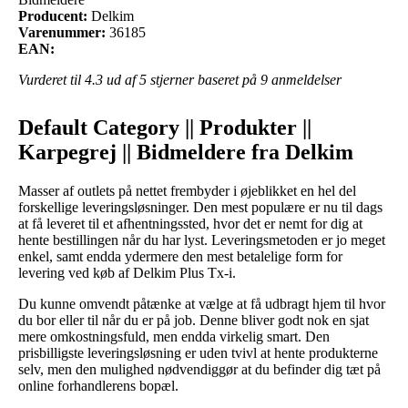
Producent:
Delkim
Varenummer:
36185
EAN:
Vurderet til
4.3
ud af 5 stjerner baseret på
9
anmeldelser
Default Category || Produkter ||
Karpegrej || Bidmeldere fra Delkim
Masser af outlets på nettet frembyder i øjeblikket en hel del
forskellige leveringsløsninger. Den mest populære er nu til dags
at få leveret til et afhentningssted, hvor det er nemt for dig at
hente bestillingen når du har lyst. Leveringsmetoden er jo meget
enkel, samt endda ydermere den mest betalelige form for
levering ved køb af Delkim Plus Tx-i.
Du kunne omvendt påtænke at vælge at få udbragt hjem til hvor
du bor eller til når du er på job. Denne bliver godt nok en sjat
mere omkostningsfuld, men endda virkelig smart. Den
prisbilligste leveringsløsning er uden tvivl at hente produkterne
selv, men den mulighed nødvendiggør at du befinder dig tæt på
online forhandlerens bopæl.