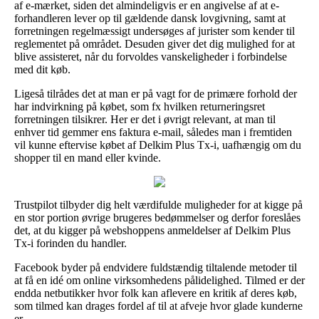
af e-mærket, siden det almindeligvis er en angivelse af at e-
forhandleren lever op til gældende dansk lovgivning, samt at
forretningen regelmæssigt undersøges af jurister som kender til
reglementet på området. Desuden giver det dig mulighed for at
blive assisteret, når du forvoldes vanskeligheder i forbindelse
med dit køb.
Ligeså tilrådes det at man er på vagt for de primære forhold der
har indvirkning på købet, som fx hvilken returneringsret
forretningen tilsikrer. Her er det i øvrigt relevant, at man til
enhver tid gemmer ens faktura e-mail, således man i fremtiden
vil kunne eftervise købet af Delkim Plus Tx-i, uafhængig om du
shopper til en mand eller kvinde.
Trustpilot tilbyder dig helt værdifulde muligheder for at kigge på
en stor portion øvrige brugeres bedømmelser og derfor foreslåes
det, at du kigger på webshoppens anmeldelser af Delkim Plus
Tx-i forinden du handler.
Facebook byder på endvidere fuldstændig tiltalende metoder til
at få en idé om online virksomhedens pålidelighed. Tilmed er der
endda netbutikker hvor folk kan aflevere en kritik af deres køb,
som tilmed kan drages fordel af til at afveje hvor glade kunderne
er.