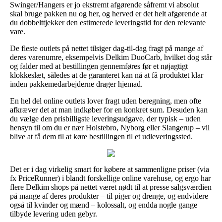
Swinger/Hangers er jo ekstremt afgørende såfremt vi absolut
skal bruge pakken nu og her, og herved er det helt afgørende at
du dobbelttjekker den estimerede leveringstid for den relevante
vare.
De fleste outlets på nettet tilsiger dag-til-dag fragt på mange af
deres varenumre, eksempelvis Delkim DuoCarb, hvilket dog står
og falder med at bestillingen gennemføres før et nøjagtigt
klokkeslæt, således at de garanteret kan nå at få produktet klar
inden pakkemedarbejderne drager hjemad.
En hel del online outlets lover fragt uden beregning, men ofte
afkræver det at man indkøber for en konkret sum. Desuden kan
du vælge den prisbilligste leveringsudgave, der typisk – uden
hensyn til om du er nær Holstebro, Nyborg eller Slangerup – vil
blive at få dem til at køre bestillingen til et udleveringssted.
Det er i dag virkelig smart for købere at sammenligne priser (via
fx PriceRunner) i blandt forskellige online varehuse, og ergo har
flere Delkim shops på nettet været nødt til at presse salgsværdien
på mange af deres produkter – til piger og drenge, og endvidere
også til kvinder og mænd – kolossalt, og endda nogle gange
tilbyde levering uden gebyr.