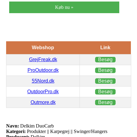
Køb nu »
Webshop
Link
GrejFreak.dk
Besøg
ProOutdoor.dk
Besøg
55Nord.dk
Besøg
OutdoorPro.dk
Besøg
Outmore.dk
Besøg
Navn:
Delkim DuoCarb
Kategori:
Produkter || Karpegrej || Swinger/Hangers
Producent:
Delkim