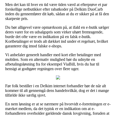
Men det kan til hver en tid være tiden værd at efterprøve et par
forskellige netbutikker efter rabatkoder på Delkim DuoCarb
inden du gennemfører dit køb, sådan at du er sikker på at få den
skarpeste pris.
Du bør alligevel være opmærksom på, at ifald en e-butik sælger
deres varer for en udsalgspris som virker uhørt fremragende,
burde det ofte være en indikation på en falsk e-butik.
Kortbetalinger er trods alt dækket ind under et regelsæt, hvilket
garanterer dig imod falske e-shops.
Vi anbefaler generelt handler med kort eller betalinger med
mobilen. Som en alternativ mulighed bør du udnytte en
afbetalingsløsning fra for eksempel ViaBill, hvis du har til
hensigt at godtgøre regningen over flere uger.
Før folk bestiller i en Delkim internet forhandler bør de når alt
kommer til alt gennemgå dens handelsvilkår, dog er det i mange
tilfælde ikke særlig sjovt.
En nem løsning er at se nærmere på hvorvidt e-forretningen er e-
mærket medlem, da det typisk er en indikation om at e-
forhandleren overholder gældende dansk lovgivning, foruden at