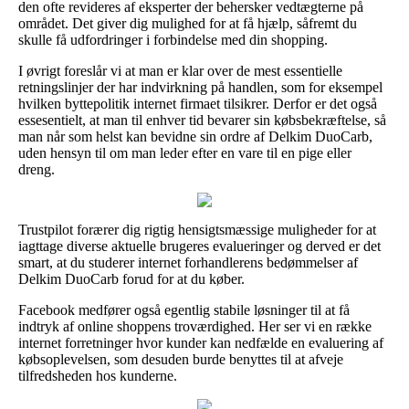
den ofte revideres af eksperter der behersker vedtægterne på
området. Det giver dig mulighed for at få hjælp, såfremt du
skulle få udfordringer i forbindelse med din shopping.
I øvrigt foreslår vi at man er klar over de mest essentielle
retningslinjer der har indvirkning på handlen, som for eksempel
hvilken byttepolitik internet firmaet tilsikrer. Derfor er det også
essesentielt, at man til enhver tid bevarer sin købsbekræftelse, så
man når som helst kan bevidne sin ordre af Delkim DuoCarb,
uden hensyn til om man leder efter en vare til en pige eller
dreng.
Trustpilot forærer dig rigtig hensigtsmæssige muligheder for at
iagttage diverse aktuelle brugeres evalueringer og derved er det
smart, at du studerer internet forhandlerens bedømmelser af
Delkim DuoCarb forud for at du køber.
Facebook medfører også egentlig stabile løsninger til at få
indtryk af online shoppens troværdighed. Her ser vi en række
internet forretninger hvor kunder kan nedfælde en evaluering af
købsoplevelsen, som desuden burde benyttes til at afveje
tilfredsheden hos kunderne.