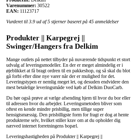
Varenummer:
30522
EAN:
11123717
Vurderet til
3.9
ud af 5 stjerner baseret på
45
anmeldelser
Produkter || Karpegrej ||
Swinger/Hangers fra Delkim
Mange outlets på nettet tilbyder på nuværende tidspunkt et stort
udvalg af leveringsmodeller. En der er meget almindelig er i
øjeblikket at få bragt ordren til en pakkeshop, og så skal du blot
gå forbi efter dine nye varer når der er mulighed for det.
Leveringstypen er nemlig meget let, og desuden endvidere den
mest betalelige leveringsmåde ved køb af Delkim DuoCarb.
Du bør også prøve at vælge afsending hjem til hvor du bor eller
til adressen hvor du arbejder. Leveringsmetoden bliver som
oftest en kende mindre prisbillig, men tillige super
hensigtsmæssig. Den prisbilligste form for fragt er dog at hente
produkterne selv, hvilket stiller krav om at du opholder dig
nærved internet forretningens bopæl.
Leveringshastigheden på Produkter || Karpegrej ||