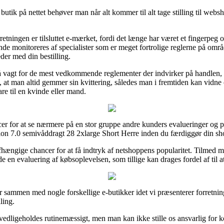
tik på nettet behøver man når alt kommer til alt tage stilling til websh
tningen er tilsluttet e-mærket, fordi det længe har været et fingerpeg o
nde monitoreres af specialister som er meget fortrolige reglerne på områ
der med din bestilling.
på vagt for de mest vedkommende reglementer der indvirker på handlen,
igtigt, at man altid gemmer sin kvittering, således man i fremtiden kan vi
e til en kvinde eller mand.
er for at se nærmere på en stor gruppe andre kunders evalueringer og på 
tion 7.0 semivåddragt 28 2xlarge Short Herre inden du færdiggør din sh
afhængige chancer for at få indtryk af netshoppens popularitet. Tilmed 
en evaluering af købsoplevelsen, som tillige kan drages fordel af til at
r sammen med nogle forskellige e-butikker idet vi præsenterer forretnin
ling.
dligeholdes rutinemæssigt, men man kan ikke stille os ansvarlig for kor