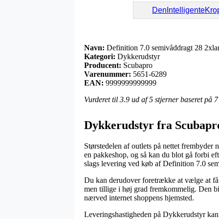
DenIntelligenteKro
Navn:
Definition 7.0 semivåddragt 28 2xla
Kategori:
Dykkerudstyr
Producent:
Scubapro
Varenummer:
5651-6289
EAN:
9999999999999
Vurderet til
3.9
ud af 5 stjerner baseret på
7
Dykkerudstyr fra Scubapr
Størstedelen af outlets på nettet frembyder n
en pakkeshop, og så kan du blot gå forbi eft
slags levering ved køb af Definition 7.0 se
Du kan derudover foretrække at vælge at få l
men tillige i høj grad fremkommelig. Den bi
nærved internet shoppens hjemsted.
Leveringshastigheden på Dykkerudstyr kan vis