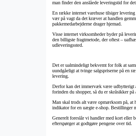
man finder den anslåede leveringstid for 
En række internet varehuse tilsiger leveri
vær på vagt da det kræver at handlen gemmen
pakkemedarbejderne drager hjemad.
Visse internet virksomheder byder på leveri
den billigste fragtmetode, der oftest – uafh
udleveringssted.
Det er ualmindeligt bekvemt for folk at samm
uundgåeligt at tvinge salgspriserne på en ræ
levering.
Derfor kan det immervæk være udbytterigt at
forinden du shopper, så du er skråsikker på at
Man skal trods alt være opmærksom på, at hv
indikator for en uægte e-shop. Bestillinger 
Generelt foreslår vi handler med kort eller 
efterspørger at godtgøre pengene over tid.