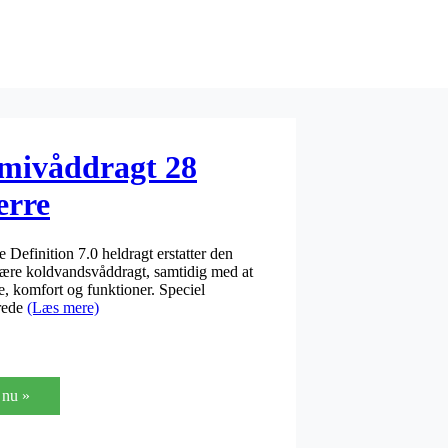
semivåddragt 28
erre
Definition 7.0 heldragt erstatter den
ulære koldvandsvåddragt, samtidig med at
e, komfort og funktioner. Speciel
erede
(Læs mere)
nu »