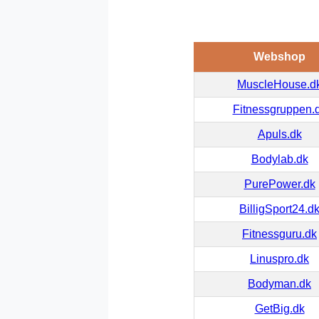
Webshop
MuscleHouse.d
Fitnessgruppen.
Apuls.dk
Bodylab.dk
PurePower.dk
BilligSport24.d
Fitnessguru.dk
Linuspro.dk
Bodyman.dk
GetBig.dk