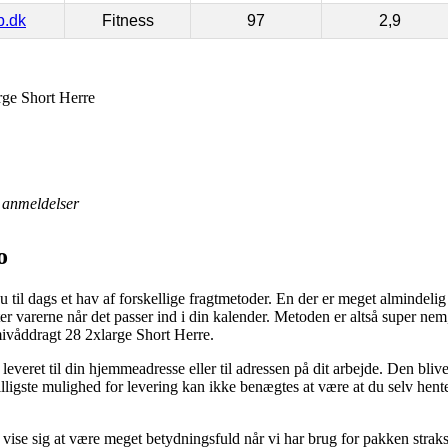
p.dk
Fitness
97
2,9
rge Short Herre
anmeldelser
o
u til dags et hav af forskellige fragtmetoder. En der er meget almindelig
er varerne når det passer ind i din kalender. Metoden er altså super nem
mivåddragt 28 2xlarge Short Herre.
everet til din hjemmeadresse eller til adressen på dit arbejde. Den bliv
lligste mulighed for levering kan ikke benægtes at være at du selv hente
e sig at være meget betydningsfuld når vi har brug for pakken straks, så