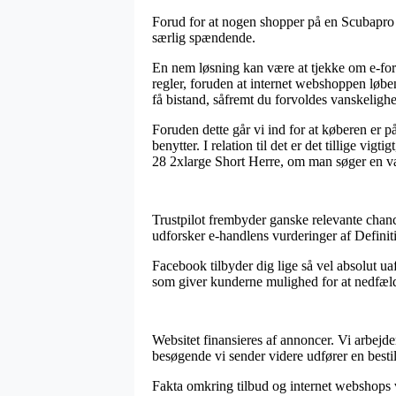
Forud for at nogen shopper på en Scubapro bu
særlig spændende.
En nem løsning kan være at tjekke om e-forre
regler, foruden at internet webshoppen løbe
få bistand, såfremt du forvoldes vanskelighe
Foruden dette går vi ind for at køberen er 
benytter. I relation til det er det tillige v
28 2xlarge Short Herre, om man søger en var
Trustpilot frembyder ganske relevante chanc
udforsker e-handlens vurderinger af Defini
Facebook tilbyder dig lige så vel absolut u
som giver kunderne mulighed for at nedfælde 
Websitet finansieres af annoncer. Vi arbejde
besøgende vi sender videre udfører en bestil
Fakta omkring tilbud og internet webshops ve