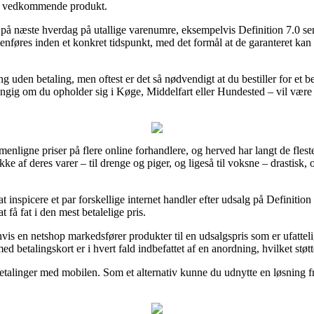
det vedkommende produkt.
ng på næste hverdag på utallige varenumre, eksempelvis Definition 7.0 
føres inden et konkret tidspunkt, med det formål at de garanteret kan n
ng uden betaling, men oftest er det så nødvendigt at du bestiller for e
ængig om du opholder sig i Køge, Middelfart eller Hundested – vil være at
enligne priser på flere online forhandlere, og herved har langt de flest
kke af deres varer – til drenge og piger, og ligeså til voksne – drastisk
 inspicere et par forskellige internet handler efter udsalg på Definitio
 få fat i den mest betalelige pris.
is en netshop markedsfører produkter til en udsalgspris som er ufatteli
med betalingskort er i hvert fald indbefattet af en anordning, hvilket st
betalinger med mobilen. Som et alternativ kunne du udnytte en løsning fra