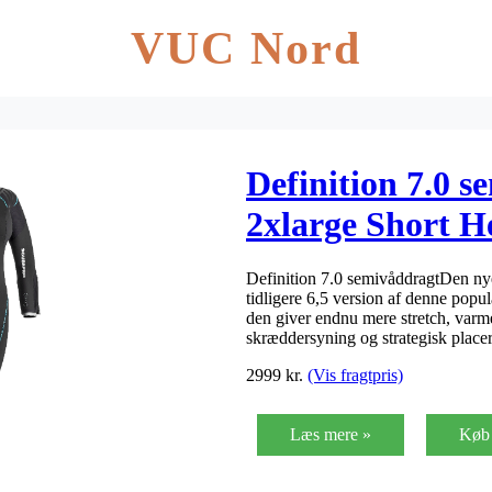
VUC Nord
Definition 7.0 
2xlarge Short H
Definition 7.0 semivåddragtDen nye 
tidligere 6,5 version af denne pop
den giver endnu mere stretch, varm
skræddersyning og strategisk plac
2999
kr.
(Vis fragtpris)
Læs mere »
Køb 