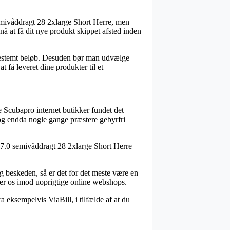
semivåddragt 28 2xlarge Short Herre, men
å at få dit nye produkt skippet afsted inden
t bestemt beløb. Desuden bør man udvælge
 få leveret dine produkter til et
e Scubapro internet butikker fundet det
, og endda nogle gange præstere gebyrfri
n 7.0 semivåddragt 28 2xlarge Short Herre
g beskeden, så er det for det meste være en
øtter os imod uoprigtige online webshops.
 eksempelvis ViaBill, i tilfælde af at du