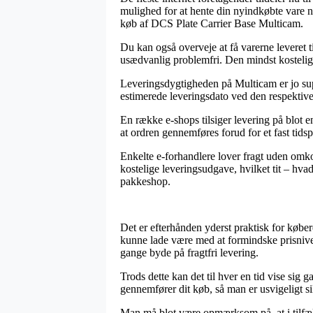
mulighed for at hente din nyindkøbte vare nå
køb af DCS Plate Carrier Base Multicam.
Du kan også overveje at få varerne leveret t
usædvanlig problemfri. Den mindst kostelige
Leveringsdygtigheden på Multicam er jo supe
estimerede leveringsdato ved den respektive
En række e-shops tilsiger levering på blot 
at ordren gennemføres forud for et fast tidsp
Enkelte e-forhandlere lover fragt uden omkos
kostelige leveringsudgave, hvilket tit – hvad
pakkeshop.
Det er efterhånden yderst praktisk for købe
kunne lade være med at formindske prisniveau
gange byde på fragtfri levering.
Trods dette kan det til hver en tid vise sig 
gennemfører dit køb, så man er usvigeligt si
Man må blot være opmærksom på, at i tilfælde