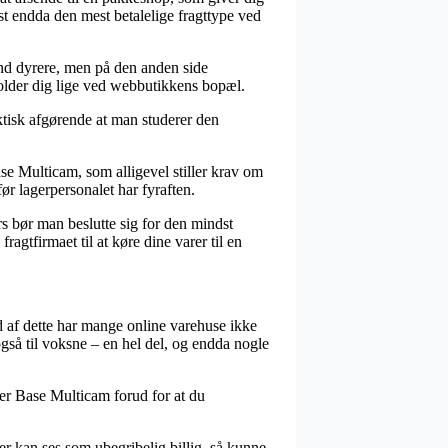
st endda den mest betalelige fragttype ved
tand dyrere, men på den anden side
holder dig lige ved webbutikkens bopæl.
ktisk afgørende at man studerer den
se Multicam, som alligevel stiller krav om
ør lagerpersonalet har fyraften.
rs bør man beslutte sig for den mindst
agtfirmaet til at køre dine varer til en
d af dette har mange online varehuse ikke
også til voksne – en hel del, og endda nogle
rier Base Multicam forud for at du
er kan ses som ubegribelig billig, så kunne