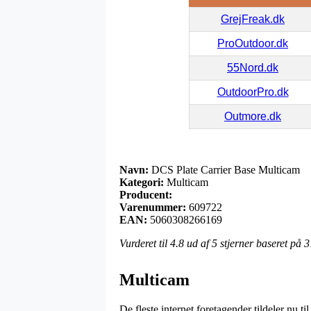
GrejFreak.dk
ProOutdoor.dk
55Nord.dk
OutdoorPro.dk
Outmore.dk
Navn:
DCS Plate Carrier Base Multicam
Kategori:
Multicam
Producent:
Varenummer:
609722
EAN:
5060308266169
Vurderet til
4.8
ud af 5 stjerner baseret på
3
Multicam
De fleste internet foretagender tildeler nu t