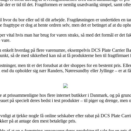
r der er tid til det. Fragtformen er nemlig usædvanlig simpel, samt ofte
il hvor du bor eller ud til dit arbejde. Fragtløsningen er undertiden en 
 fragttype er dog at hente ordren selv, men det er betinget af at du op
r vital hvis man har brug for varen straks, så med det formål er det fa
 vare.
en enkelt hverdag på flere varenumre, eksempelvis DCS Plate Carrier Ba
unkt, så de med sikkerhed kan nå at få produkterne hen til fragtfirmaet f
tninger, men tit er det forudsat at der shoppes for en bestemt pris. Elle
 end du opholder sig nær Randers, Nørresundby eller Jyllinge – er at få fr
re at prissammenligne hos flere internet butikker i Danmark, og på grun
et på specielt deres bedst i test produkter – til piger og drenge, men 
gavnligt at tjekke nogle få online selskaber efter rabat på DCS Plate Car
kker på at antage den mest betalelige pris.
 af at en e-forretning annoncerer deres produkter til salg for en pris d