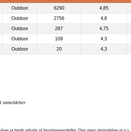
Outdoor
6290
4,85
Outdoor
2756
4,8
Outdoor
287
4,75
Outdoor
109
4,3
Outdoor
20
4,3
1
anmeldelser
il dags et bredt udvalg af leveringsmodeller. Den mest almindelige er p.t