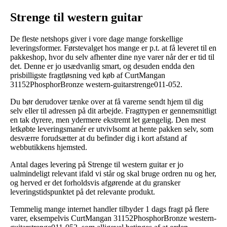
Strenge til western guitar
De fleste netshops giver i vore dage mange forskellige
leveringsformer. Førstevalget hos mange er p.t. at få leveret til en
pakkeshop, hvor du selv afhenter dine nye varer når der er tid til
det. Denne er jo usædvanlig smart, og desuden endda den
prisbilligste fragtløsning ved køb af CurtMangan
31152PhosphorBronze western-guitarstrenge011-052.
Du bør derudover tænke over at få varerne sendt hjem til dig
selv eller til adressen på dit arbejde. Fragttypen er gennemsnitligt
en tak dyrere, men ydermere ekstremt let gængelig. Den mest
letkøbte leveringsmanér er utvivlsomt at hente pakken selv, som
desværre forudsætter at du befinder dig i kort afstand af
webbutikkens hjemsted.
Antal dages levering på Strenge til western guitar er jo
ualmindeligt relevant ifald vi står og skal bruge ordren nu og her,
og herved er det forholdsvis afgørende at du gransker
leveringstidspunktet på det relevante produkt.
Temmelig mange internet handler tilbyder 1 dags fragt på flere
varer, eksempelvis CurtMangan 31152PhosphorBronze western-