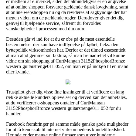
er medlem af e-mærket, siden det almindeligvis er en angivelse
af at online shoppen forsvarer gældende dansk lovgivning, samt
at online webshoppen nu og da revideres af sagkyndige der har
megen viden om de gældende regler. Derudover giver det dig
genvej til hjælpende service, såfremt du forvoldes
vanskeligheder i processen med din ordre.
Desuden går vi ind for at du er obs på de mest essentielle
bestemmelser der kan have indflydelse på købet, f.eks. den
byttepolitik virksomheden har. Derfor er det tilmed essesentielt,
at man altid gemmer sin faktura, så man fremadrettet vil kunne
vidne om sin shopping af CurtMangan 31152PhosphorBronze
western-guitarstrenge011-052, om man er på indkøb til en mand
eller kvinde.
Trustpilot giver dig visse fine løsninger til at verificere en lang
række aktuelle kunders oplevelser og derved kan det anbefales,
at du verificerer e-shoppens omtaler af CurtMangan
31152PhosphorBronze western-guitarstrenge011-052 før du
handler.
Facebook frembringer på samme måde ganske gode muligheder
for at få kendskab til internet virksomhedens kundetilfredshed.
Herinde er der mange online firmaer som giver kunderne