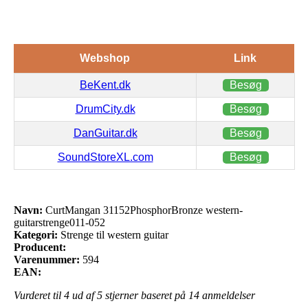
Webshop
Link
BeKent.dk
Besøg
DrumCity.dk
Besøg
DanGuitar.dk
Besøg
SoundStoreXL.com
Besøg
Navn:
CurtMangan 31152PhosphorBronze western-
guitarstrenge011-052
Kategori:
Strenge til western guitar
Producent:
Varenummer:
594
EAN:
Vurderet til
4
ud af 5 stjerner baseret på
14
anmeldelser