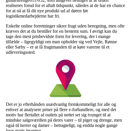
guitarstrenge011-052, som alligevel betinges af at orden
realiseres forud for et aftalt tidspunkt, således at de har en chance
for at nå at få dit nye produkt ud af døren før
logistikmedarbejderne har fri.
Enkelte online forretninger sikrer fragt uden beregning, men ofte
kræves det at du bestiller for en bestemt sum. I øvrigt kan du
tage den mest prisbevidste form for levering, der i mange
tilfælde – ligegyldigt om man opholder sig ved Vejle, Rønne
eller Sæby – er at få fragtmanden til at køre varerne til et
udleveringssted.
Det er jo efterhånden usædvanlig fremkommeligt for alle og
enhver at analysere priser på flere e-forhandlere, og med det
motiv har flertallet af outlets på nettet set sig tvunget til at
mindske salgsværdien på deres varer – til piger og drenge, men
også til herrer og damer – betragteligt, og endda nogle gange
love gratis levering.