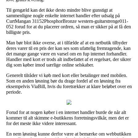
Til gengæld kan det ikke desto mindre blive gunstigt at
sammenligne nogle enkelte internet handler efter udsalg på
CurtMangan 31152PhosphorBronze western-guitarstrenge011-
052 forud for at du placerer ordren, så man er sikker på at få den
billigste pris.
Man bør blot ikke overse, at i tilfælde af at en netbutik tilbyder
deres varer til en pris der kan ses som ufattelig fremragende, kan
det mange gange være en varsel om en fup internet forhandler.
Handler med kort er trods alt indbefattet af et regelsæt, der sikrer
dig som køber imod uærlige online selskaber.
Generelt tilråder vi køb med kort eller betalinger med mobilen.
Som en anden løsning bør du drage fordel af en løsning fra
eksempelvis ViaBill, hvis du foretrækker at klare beløbet over en
periode.
Forud for at nogen køber i en internet handler burde de når alt
kommer til alt skimme e-butikkens forretningsvilkår, men det er
for det meste ikke videre interessant.
En nem løsning kunne derfor være at bemærke om webbutikken