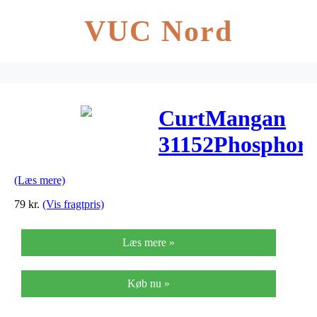
VUC Nord
CurtMangan
31152Phosphor
western-
(Læs mere)
guitarstrenge01
79
kr.
(Vis fragtpris)
052
Læs mere »
Køb nu »