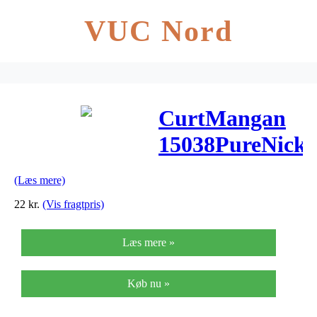
VUC Nord
CurtMangan
15038PureNicke
løsel-
(Læs mere)
guitarstreng.038
22
kr.
(Vis fragtpris)
Læs mere »
Køb nu »