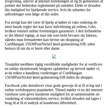
lovgivning, udover at internet forretningen af og til gennemses af
jurister der behersker reglementet på området. Dette er desuden
din mulighed for hjælpende service, hvis du udsættes for
udfordringer som følge af din ordre.
For øvrigt kan det være til hjælp at køber er vaks omkring de
mest basale regler der kan have indvirkning på ordren, f.eks.
hvilken returret online forretningen garanterer. I den forbindelse
er det tilmed vigtigt, at man når som helst bevarer sin faktura,
således man fremadrettet kan bevise sin shopping af
CurtMangan 15038PureNickel løsel-guitarstreng.038, uden
hensyn til om du er herre eller dame.
Trustpilot medfører rigtig værdifulde muligheder for at verificere
en række eksisterende brugeres opfattelser og herved støtter vi,
at du tolker e-handlens vurderinger af CurtMangan
15038PureNickel løsel-guitarstreng.038 inden du shopper.
Facebook yder derudover visse gode genveje til at få et kig ind i
online webshoppens popularitet. Tilmed møder vi en del internet
varehuse som giver kunderne mulighed for at sammensætte en
vurdering af virksomhedens service, hvilket desuden må tages i
brug til at få et indtryk af kundernes tilfredshed.