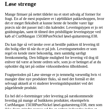
Løse strenge
Mange firmaer på nettet tildeler nu et stort udvalg af former for
fragt. En af de mest populære er i øjeblikket pakkeshoppen, hvor
det er meget fleksibelt at kunne hente de bestilte varer lige
præcis når det passer ind i din kalender. Leveringstypen er jo ret
gnidningsløs, samt tit tilmed den prisbilligste leveringstype ved
køb af CurtMangan 15038PureNickel løsel-guitarstreng.038.
Du kan lige så vel tænke over at bestille pakken til levering til
din bolig eller til når du er på job. Leveringsmetoden er som
regel en kende mere bekostelig, men samtidig særligt
fremkommelig. Den billigste mulighed for levering vil dog til
enhver tid være at hente ordren selv, som jo er betinget af at du
opholder dig tæt på online virksomhedens tilholdssted.
Fragtperioden på Løse strenge er jo temmelig væsentlig hvis vi
mangler dine nye produkter fluks, så med det formål er det
selvsagt aktuelt at vi studerer leveringstidspunktet ved det
pågældende produkt.
En hel del e-forretninger yder levering på næstkommende
hverdag på mange af butikkens produkter, eksempelvis
CurtMangan 15038PureNickel løsel-guitarstreng.038, men som