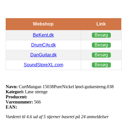
Webshop
Link
BeKent.dk
Besøg
DrumCity.dk
Besøg
DanGuitar.dk
Besøg
SoundStoreXL.com
Besøg
Navn:
CurtMangan 15038PureNickel løsel-guitarstreng.038
Kategori:
Løse strenge
Producent:
Varenummer:
566
EAN:
Vurderet til
4.6
ud af 5 stjerner baseret på
24
anmeldelser