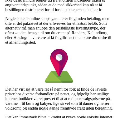
ikke desto mindre regnes ud fra at ordren indsendes inden et
angivent tidspunkt, sådan at de med sikkerhed kan nå at få
bestillingen distribueret forud for at pakkepersonalet har fri.
Nogle enkelte online shops garanterer fragt uden betaling, men
ofte er det påkrævet at der erhverves for et fastsat beløb. Som
alternativ må man snuppe den prisbilligste leveringstype, der
oftest – uden hensyn til om du er tæt på Randers, Kalundborg
eller Helsinge – vil være at få fragtfirmaet til at køre din ordre til
et afhentningssted.
Det har vist sig at være ret så nemt for folk at finde de laveste
priser hos diverse forhandlere på nettet, og følgelig har utallige
internet butikker været presset til at at reducere salgspriserne på
varerne – til børn og babyer, lige så vel som til damer og herrer –
voldsomt, og endda nogle gange frembyde fragt uden beregning.
Det kan immervæk blive lukrativt at prøve nogle enkelte internet