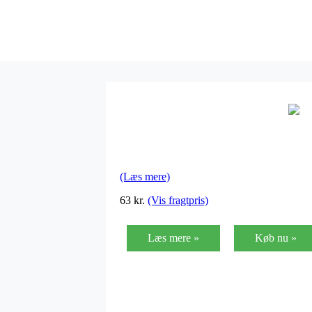
(Læs mere)
63
kr.
(Vis fragtpris)
Læs mere »
Køb nu »