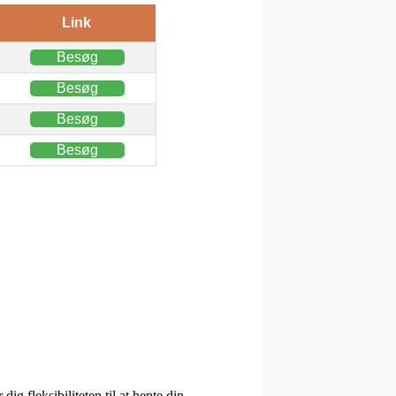
Link
Besøg
Besøg
Besøg
Besøg
g fleksibiliteten til at hente din