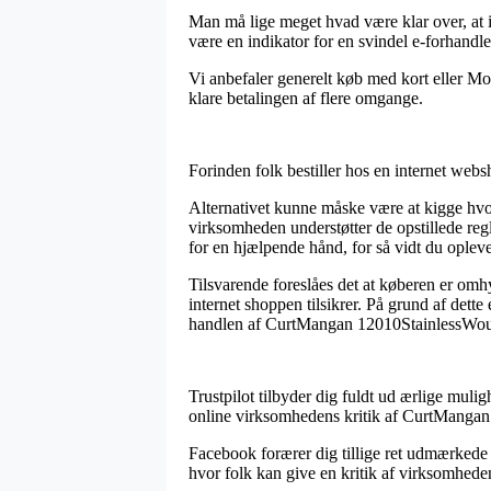
Man må lige meget hvad være klar over, at i 
være en indikator for en svindel e-forhandl
Vi anbefaler generelt køb med kort eller Mobi
klare betalingen af flere omgange.
Forinden folk bestiller hos en internet we
Alternativet kunne måske være at kigge hvor
virksomheden understøtter de opstillede reg
for en hjælpende hånd, for så vidt du oplev
Tilsvarende foreslåes det at køberen er omh
internet shoppen tilsikrer. På grund af dette
handlen af CurtMangan 12010StainlessWound 
Trustpilot tilbyder dig fuldt ud ærlige muli
online virksomhedens kritik af CurtMangan
Facebook forærer dig tillige ret udmærkede m
hvor folk kan give en kritik af virksomheden