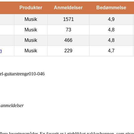
Produkter
Anmeldelser
Bedømmelse
Musik
1571
4,9
Musik
73
4,8
Musik
466
4,8
m
Musik
229
4,7
l-guitarstrenge010-046
anmeldelser
ere leveringsmåder. En favorit er i øjeblikket pakkeshoppen, som giver di