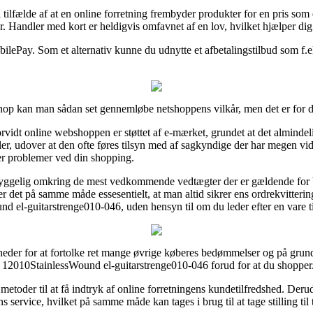
tilfælde af at en online forretning frembyder produkter for en pris som
er. Handler med kort er heldigvis omfavnet af en lov, hvilket hjælper d
lePay. Som et alternativ kunne du udnytte et afbetalingstilbud som f.eks.
bshop kan man sådan set gennemløbe netshoppens vilkår, men det er for 
vidt online webshoppen er støttet af e-mærket, grundet at det almindelig
ler, udover at den ofte føres tilsyn med af sagkyndige der har megen v
er problemer ved din shopping.
yggelig omkring de mest vedkommende vedtægter der er gældende for best
 er det på samme måde essesentielt, at man altid sikrer ens ordrekvitteri
el-guitarstrenge010-046, uden hensyn til om du leder efter en vare til
gheder for at fortolke ret mange øvrige køberes bedømmelser og på grund 
 12010StainlessWound el-guitarstrenge010-046 forud for at du shopper
etoder til at få indtryk af online forretningens kundetilfredshed. Derud
s service, hvilket på samme måde kan tages i brug til at tage stilling ti