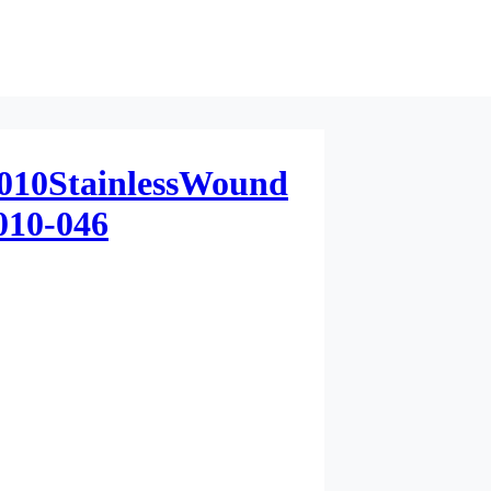
010StainlessWound
e010-046