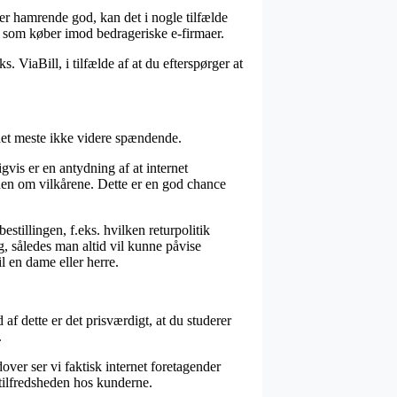
 er hamrende god, kan det i nogle tilfælde
ig som køber imod bedrageriske e-firmaer.
 ViaBill, i tilfælde af at du efterspørger at
det meste ikke videre spændende.
vis er en antydning af at internet
iden om vilkårene. Dette er en god chance
illingen, f.eks. hvilken returpolitik
ng, således man altid vil kunne påvise
 en dame eller herre.
af dette er det prisværdigt, at du studerer
.
over ser vi faktisk internet foretagender
l tilfredsheden hos kunderne.