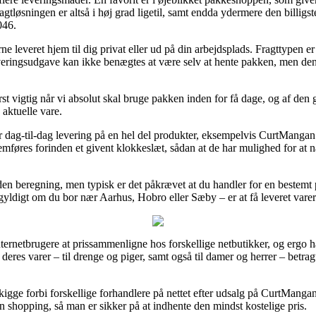
ragtløsningen er altså i høj grad ligetil, samt endda ydermere den billi
046.
e leveret hjem til dig privat eller ud på din arbejdsplads. Fragttypen 
everingsudgave kan ikke benægtes at være selv at hente pakken, men den
rst vigtig når vi absolut skal bruge pakken inden for få dage, og af den g
 aktuelle vare.
r dag-til-dag levering på en hel del produkter, eksempelvis CurtMang
føres forinden et givent klokkeslæt, sådan at de har mulighed for at nå 
en beregning, men typisk er det påkrævet at du handler for en bestemt p
gegyldigt om du bor nær Aarhus, Hobro eller Sæby – er at få leveret varern
 internetbrugere at prissammenligne hos forskellige netbutikker, og ergo
deres varer – til drenge og piger, samt også til damer og herrer – betra
gge forbi forskellige forhandlere på nettet efter udsalg på CurtMang
 shopping, så man er sikker på at indhente den mindst kostelige pris.