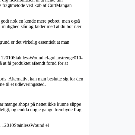
gste fragtmetode ved køb af CurtMangan
er godt nok en kende mere pebret, men også
 mulighed står og falder med at du bor nær
rund er det virkelig essentielt at man
an 12010StainlessWound el-guitarstrenge010-
at få produktet afsendt forud for at
ris. Alternativt kan man beslutte sig for den
e til et udleveringssted.
 har mange shops på nettet ikke kunne slippe
gteligt, og endda nogle gange frembyde fragt
an 12010StainlessWound el-