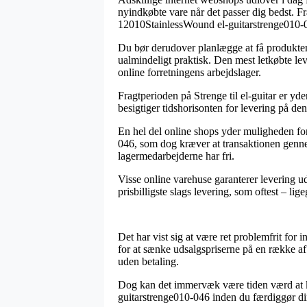
nyindkøbte vare når det passer dig bedst. F
12010StainlessWound el-guitarstrenge010-
Du bør derudover planlægge at få produktern
ualmindeligt praktisk. Den mest letkøbte l
online forretningens arbejdslager.
Fragtperioden på Strenge til el-guitar er yde
besigtiger tidshorisonten for levering på den
En hel del online shops yder muligheden fo
046, som dog kræver at transaktionen gennem
lagermedarbejderne har fri.
Visse online varehuse garanterer levering ud
prisbilligste slags levering, som oftest – li
Det har vist sig at være ret problemfrit for
for at sænke udsalgspriserne på en række af 
uden betaling.
Dog kan det immervæk være tiden værd at ki
guitarstrenge010-046 inden du færdiggør din