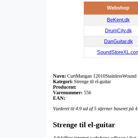
Webshop
BeKent.dk
DrumCity.dk
DanGuitar.dk
SoundStoreXL.co
Navn:
CurtMangan 12010StainlessWound e
Kategori:
Strenge til el-guitar
Producent:
Varenummer:
556
EAN:
Vurderet til
4.9
ud af 5 stjerner baseret på
4
Strenge til el-guitar
Adskillige internet webshops udlover i dag fl