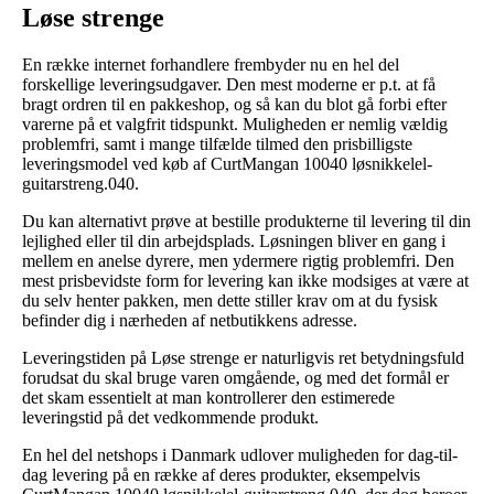
Løse strenge
En række internet forhandlere frembyder nu en hel del
forskellige leveringsudgaver. Den mest moderne er p.t. at få
bragt ordren til en pakkeshop, og så kan du blot gå forbi efter
varerne på et valgfrit tidspunkt. Muligheden er nemlig vældig
problemfri, samt i mange tilfælde tilmed den prisbilligste
leveringsmodel ved køb af CurtMangan 10040 løsnikkelel-
guitarstreng.040.
Du kan alternativt prøve at bestille produkterne til levering til din
lejlighed eller til din arbejdsplads. Løsningen bliver en gang i
mellem en anelse dyrere, men ydermere rigtig problemfri. Den
mest prisbevidste form for levering kan ikke modsiges at være at
du selv henter pakken, men dette stiller krav om at du fysisk
befinder dig i nærheden af netbutikkens adresse.
Leveringstiden på Løse strenge er naturligvis ret betydningsfuld
forudsat du skal bruge varen omgående, og med det formål er
det skam essentielt at man kontrollerer den estimerede
leveringstid på det vedkommende produkt.
En hel del netshops i Danmark udlover muligheden for dag-til-
dag levering på en række af deres produkter, eksempelvis