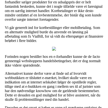
forhandler sælger produkter for en udsalgspris der er helt
fantastisk beskeden, kunne det i nogle tilfælde være et faresignal
om en uærlig internet handler. Kortbetalinger er ikke desto
mindre omfattet af en lovbestemmelse, der bistår dig som kunde
overfor uægte internet foretagender.
Vi går generelt ind for kortbestillinger eller mobilbetaling. Som
en alternativ mulighed burde du anvende en løsning på
afbetaling som fx ViaBill, for så vidt du efterspørger at finansiere
beløbet i flere bidder.
Forinden nogen bestiller hos en e-forhandler kunne de de facto
gennemgå webshoppens handelsbetingelser, det er dog normalt
ikke videre spændende.
Alternativet kunne derfor være at finde ud af hvorvidt
webbutikken er tilsluttet e-mærket, hvilket skulle være en
indikation om at internet selskabet følger de opstillede regler,
tillige med at e-butikken en gang i mellem ses til af jurister som
har den nødvendige knowhow om de gældende bestemmelser.
Dette er desuden en god mulighed for at blive assisteret, når du
skulle få problemstillinger med din handel.
Desuden er det smart at køber er oppe på mærkerne omkring de