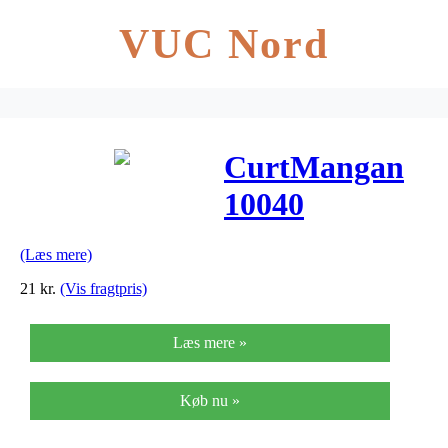
VUC Nord
CurtMangan
10040
løsnikkelel-
(Læs mere)
guitarstreng.040
21
kr.
(Vis fragtpris)
Læs mere »
Køb nu »