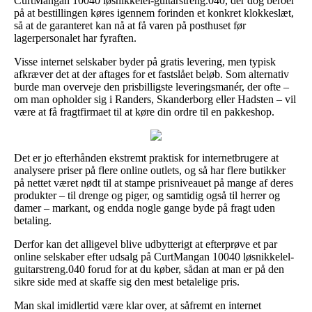
CurtMangan 10040 løsnikkelel-guitarstreng.040, der dog beroer
på at bestillingen køres igennem forinden et konkret klokkeslæt,
så at de garanteret kan nå at få varen på posthuset før
lagerpersonalet har fyraften.
Visse internet selskaber byder på gratis levering, men typisk
afkræver det at der aftages for et fastslået beløb. Som alternativ
burde man overveje den prisbilligste leveringsmanér, der ofte –
om man opholder sig i Randers, Skanderborg eller Hadsten – vil
være at få fragtfirmaet til at køre din ordre til en pakkeshop.
Det er jo efterhånden ekstremt praktisk for internetbrugere at
analysere priser på flere online outlets, og så har flere butikker
på nettet været nødt til at stampe prisniveauet på mange af deres
produkter – til drenge og piger, og samtidig også til herrer og
damer – markant, og endda nogle gange byde på fragt uden
betaling.
Derfor kan det alligevel blive udbytterigt at efterprøve et par
online selskaber efter udsalg på CurtMangan 10040 løsnikkelel-
guitarstreng.040 forud for at du køber, sådan at man er på den
sikre side med at skaffe sig den mest betalelige pris.
Man skal imidlertid være klar over, at såfremt en internet