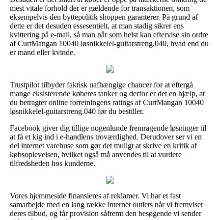
mest vitale forhold der er gældende for transaktionen, som
eksempelvis den byttepolitik shoppen garanterer. På grund af
dette er det desuden essesentielt, at man stadig sikrer ens
kvittering på e-mail, så man når som helst kan eftervise sin ordre
af CurtMangan 10040 løsnikkelel-guitarstreng.040, hvad end du
er mand eller kvinde.
Trustpilot tilbyder faktisk uafhængige chancer for at eftergå
mange eksisterende køberes tanker og derfor er det en hjælp, at
du betragter online forretningens ratings af CurtMangan 10040
løsnikkelel-guitarstreng.040 før du bestiller.
Facebook giver dig tillige nogenlunde fremragende løsninger til
at få et kig ind i e-handlens troværdighed. Derudover ser vi en
del internet varehuse som gør det muligt at skrive en kritik af
købsoplevelsen, hvilket også må anvendes til at vurdere
tilfredsheden hos kunderne.
Vores hjemmeside finansieres af reklamer. Vi har et fast
samarbejde med en lang række internet outlets når vi fremviser
deres tilbud, og får provision såfremt den besøgende vi sender