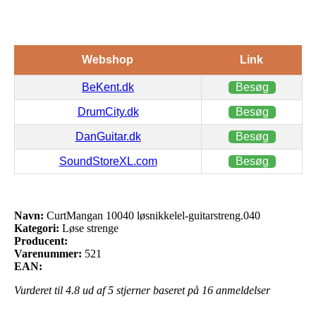
Webshop
Link
BeKent.dk
Besøg
DrumCity.dk
Besøg
DanGuitar.dk
Besøg
SoundStoreXL.com
Besøg
Navn:
CurtMangan 10040 løsnikkelel-guitarstreng.040
Kategori:
Løse strenge
Producent:
Varenummer:
521
EAN:
Vurderet til
4.8
ud af 5 stjerner baseret på
16
anmeldelser