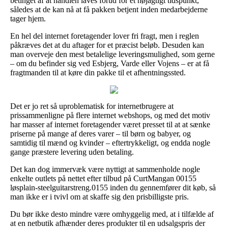
betinget af at handlen laves forud for et nøjagtigt tidspunkt,
således at de kan nå at få pakken betjent inden medarbejderne
tager hjem.
En hel del internet foretagender lover fri fragt, men i reglen
påkræves det at du aftager for et præcist beløb. Desuden kan
man overveje den mest betalelige leveringsmulighed, som gerne
– om du befinder sig ved Esbjerg, Varde eller Vojens – er at få
fragtmanden til at køre din pakke til et afhentningssted.
Det er jo ret så uproblematisk for internetbrugere at
prissammenligne på flere internet webshops, og med det motiv
har masser af internet foretagender været presset til at at sænke
priserne på mange af deres varer – til børn og babyer, og
samtidig til mænd og kvinder – eftertrykkeligt, og endda nogle
gange præstere levering uden betaling.
Det kan dog immervæk være nyttigt at sammenholde nogle
enkelte outlets på nettet efter tilbud på CurtMangan 00155
løsplain-steelguitarstreng.0155 inden du gennemfører dit køb, så
man ikke er i tvivl om at skaffe sig den prisbilligste pris.
Du bør ikke desto mindre være omhyggelig med, at i tilfælde af
at en netbutik afhænder deres produkter til en udsalgspris der