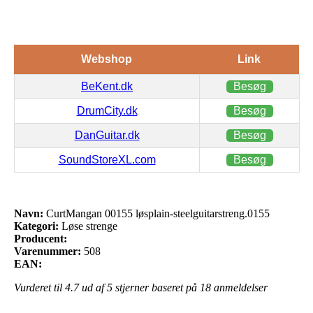
Webshop
Link
BeKent.dk
Besøg
DrumCity.dk
Besøg
DanGuitar.dk
Besøg
SoundStoreXL.com
Besøg
Navn:
CurtMangan 00155 løsplain-steelguitarstreng.0155
Kategori:
Løse strenge
Producent:
Varenummer:
508
EAN:
Vurderet til
4.7
ud af 5 stjerner baseret på
18
anmeldelser