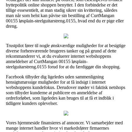
byttepolitik online shoppen benytter. I den forbindelse er det
tillige essesentielt, at man stadig sikrer sin kvittering, således
man når som helst kan påvise sin bestilling af CurtMangan
00155 løsplain-steelguitarstreng.0155, hvad end du er pige eller
dreng.
Trustpilot fører til nogle ønskværdige muligheder for at besigtige
diverse forhenværende brugeres tanker og på grund af dette
rekommanderer vi, at du evaluerer internet webshoppens
anmeldelser af CurtMangan 00155 løsplain-
steelguitarstreng.0155 forud for at du færdiggør din shopping.
Facebook tilbyder dig ligeledes uden sammenligning
hensigtsmæssige muligheder for at få indsigt i internet
webshoppens kundefokus. Derudover møder vi faktisk netshops
som tilbyder kunderne at publicere en anmeldelse af
ordreforløbet, som ligeledes kan bruges til at få et indblik i
tidligere kunders oplevelser.
Vores hjemmeside finansieres af annoncer. Vi samarbejder med
mange internet handler hvor vi markedsfører firmaernes