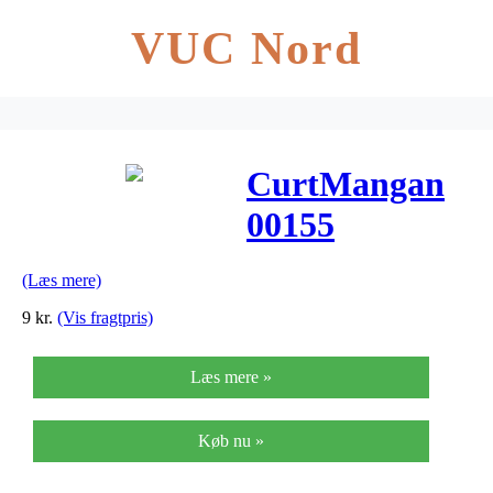
VUC Nord
CurtMangan
00155
løsplain-
(Læs mere)
steelguitarstren
9
kr.
(Vis fragtpris)
Læs mere »
Køb nu »