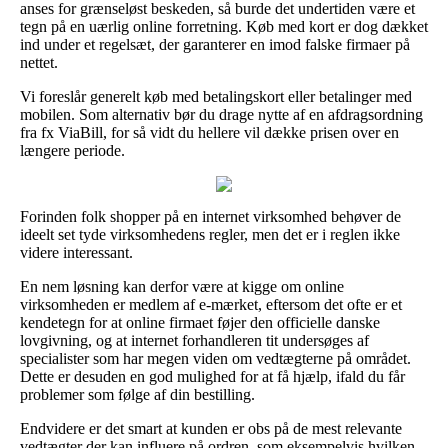
anses for grænseløst beskeden, så burde det undertiden være et
tegn på en uærlig online forretning. Køb med kort er dog dækket
ind under et regelsæt, der garanterer en imod falske firmaer på
nettet.
Vi foreslår generelt køb med betalingskort eller betalinger med
mobilen. Som alternativ bør du drage nytte af en afdragsordning
fra fx ViaBill, for så vidt du hellere vil dække prisen over en
længere periode.
Forinden folk shopper på en internet virksomhed behøver de
ideelt set tyde virksomhedens regler, men det er i reglen ikke
videre interessant.
En nem løsning kan derfor være at kigge om online
virksomheden er medlem af e-mærket, eftersom det ofte er et
kendetegn for at online firmaet føjer den officielle danske
lovgivning, og at internet forhandleren tit undersøges af
specialister som har megen viden om vedtægterne på området.
Dette er desuden en god mulighed for at få hjælp, ifald du får
problemer som følge af din bestilling.
Endvidere er det smart at kunden er obs på de mest relevante
vedtægter der kan influere på ordren, som eksempelvis hvilken