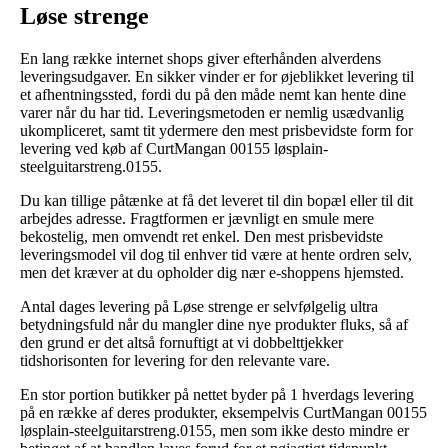
Løse strenge
En lang række internet shops giver efterhånden alverdens
leveringsudgaver. En sikker vinder er for øjeblikket levering til
et afhentningssted, fordi du på den måde nemt kan hente dine
varer når du har tid. Leveringsmetoden er nemlig usædvanlig
ukompliceret, samt tit ydermere den mest prisbevidste form for
levering ved køb af CurtMangan 00155 løsplain-
steelguitarstreng.0155.
Du kan tillige påtænke at få det leveret til din bopæl eller til dit
arbejdes adresse. Fragtformen er jævnligt en smule mere
bekostelig, men omvendt ret enkel. Den mest prisbevidste
leveringsmodel vil dog til enhver tid være at hente ordren selv,
men det kræver at du opholder dig nær e-shoppens hjemsted.
Antal dages levering på Løse strenge er selvfølgelig ultra
betydningsfuld når du mangler dine nye produkter fluks, så af
den grund er det altså fornuftigt at vi dobbelttjekker
tidshorisonten for levering for den relevante vare.
En stor portion butikker på nettet byder på 1 hverdags levering
på en række af deres produkter, eksempelvis CurtMangan 00155
løsplain-steelguitarstreng.0155, men som ikke desto mindre er