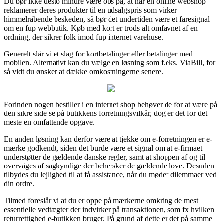
Du bør ikke desto mindre være obs på, at når en online webshop
reklamerer deres produkter til en udsalgspris som virker
himmelråbende beskeden, så bør det undertiden være et faresignal
om en fup webbutik. Køb med kort er trods alt omfavnet af en
ordning, der sikrer folk imod fup internet varehuse.
Generelt slår vi et slag for kortbetalinger eller betalinger med
mobilen. Alternativt kan du vælge en løsning som f.eks. ViaBill, for
så vidt du ønsker at dække omkostningerne senere.
Forinden nogen bestiller i en internet shop behøver de for at være på
den sikre side se på butikkens forretningsvilkår, dog er det for det
meste en omfattende opgave.
En anden løsning kan derfor være at tjekke om e-forretningen er e-
mærke godkendt, siden det burde være et signal om at e-firmaet
understøtter de gældende danske regler, samt at shoppen af og til
overvåges af sagkyndige der behersker de gældende love. Desuden
tilbydes du lejlighed til at få assistance, når du møder dilemmaer ved
din ordre.
Tilmed foreslår vi at du er oppe på mærkerne omkring de mest
essentielle vedtægter der indvirker på transaktionen, som fx hvilken
returrettighed e-butikken bruger. På grund af dette er det på samme