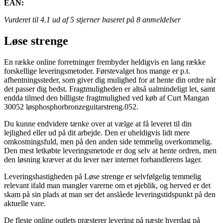
EAN:
Vurderet til
4.1
ud af 5 stjerner baseret på
8
anmeldelser
Løse strenge
En række online forretninger frembyder heldigvis en lang række
forskellige leveringsmetoder. Førstevalget hos mange er p.t.
afhentningssteder, som giver dig mulighed for at hente din ordre når
det passer dig bedst. Fragtmuligheden er altså ualmindeligt let, samt
endda tilmed den billigste fragtmulighed ved køb af Curt Mangan
30052 løsphosphorbronzeguitarstreng.052.
Du kunne endvidere tænke over at vælge at få leveret til din
lejlighed eller ud på dit arbejde. Den er uheldigvis lidt mere
omkostningsfuld, men på den anden side temmelig overkommelig.
Den mest letkøbte leveringsmetode er dog selv at hente ordren, men
den løsning kræver at du lever nær internet forhandlerens lager.
Leveringshastigheden på Løse strenge er selvfølgelig temmelig
relevant ifald man mangler varerne om et øjeblik, og herved er det
skam på sin plads at man ser det anslåede leveringstidspunkt på den
aktuelle vare.
De fleste online outlets præsterer levering på næste hverdag på