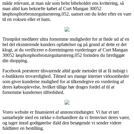
måde relevant, at man når som helst bibeholder ens kvittering, så
man altid kan bekræfte købet af Curt Mangan 30052
løsphosphorbronzeguitarstreng.052, uanset om du leder efter en vare
til en voksen eller et barn.
Trustpilot medfører ultra fornemme muligheder for at finde ud af en
hel del eksisterende kunders opfattelser og på grund af dette er det
klogt, at du verificerer e-forretningens vurderinger af Curt Mangan
30052 løsphosphorbronzeguitarstreng.052 forinden du færdiggør
din shopping.
Facebook præsterer tilsvarende altid gode metoder til at få indsigt i
e-butikkens troværdighed. Tilmed ses mange internet virksomheder
som giver kunderne mulighed for at tilkendegive en vurdering af
deres købsoplevelse, hvilket tillige bør drages fordel af til at
fornemme kundernes tilfredshed.
Vores website er finansieret af annonceindtægter. Vi har et tæt
samarbejde med en række e-forhandlere da vi fremviser deres varer,
og tager imod godtgørelse ifald den besøgende vi sender videre
fuldfører en bestilling.