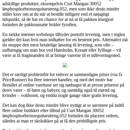
adskillige produkter, eksempelvis Curt Mangan 30052
løsphosphorbronzeguitarstreng.052, men som ikke desto mindre
stiller krav om at du når at bestille tidligere end et nøjagtigt
tidspunkt, så de har en chance for at nå at få pakken klargjort
forinden de pakkeansatte holder fyraften.
En række internet webshops tilbyder portofri levering, men i reglen
gælder det kun hvis man indkøber for en bestemt pris. Alternativt må
du snuppe den mest betalelige løsning til levering, som ofte –
uafhængig om man bor ved Hørsholm, Korsør eller Jyllinge – vil
være at få fragtmanden til at bringe varerne til et udleveringssted.
Det er særligt problemfrit for enhver at sammenligne priser (via fx
PriceRunner) fra flere internet handler, og med det motiv har
flertallet af online varehuse set sig nødsaget til at presse priserne på
deres varer – til børn og babyer, og samtidig også til mænd og
kvinder – voldsomt, og endda nogle gange sikre gratis levering.
Det kan dog ikke desto mindre blive nyttigt at se nærmere på indtil
flere online butikker efter tilbud på Curt Mangan 30052
løsphosphorbronzeguitarstreng.052 forinden du placerer ordren,
således at man er skråsikker på at få den prisbilligste pris.