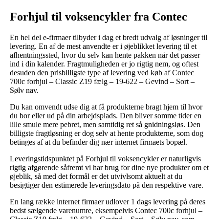
Forhjul til voksencykler fra Contec
En hel del e-firmaer tilbyder i dag et bredt udvalg af løsninger til
levering. En af de mest anvendte er i øjeblikket levering til et
afhentningssted, hvor du selv kan hente pakken når det passer
ind i din kalender. Fragtmuligheden er jo rigtig nem, og oftest
desuden den prisbilligste type af levering ved køb af Contec
700c forhjul – Classic Z19 fælg – 19-622 – Gevind – Sort –
Sølv nav.
Du kan omvendt udse dig at få produkterne bragt hjem til hvor
du bor eller ud på din arbejdsplads. Den bliver somme tider en
lille smule mere pebret, men samtidig ret så gnidningsløs. Den
billigste fragtløsning er dog selv at hente produkterne, som dog
betinges af at du befinder dig nær internet firmaets bopæl.
Leveringstidspunktet på Forhjul til voksencykler er naturligvis
rigtig afgørende såfremt vi har brug for dine nye produkter om et
øjeblik, så med det formål er det utvivlsomt aktuelt at du
besigtiger den estimerede leveringsdato på den respektive vare.
En lang række internet firmaer udlover 1 dags levering på deres
bedst sælgende varenumre, eksempelvis Contec 700c forhjul –