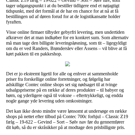
Classic Z19 fælg – 19-622 – Gevind – Sort – Sølv nav, som
tager udgangspunkt i at du bestiller tidligere end et nøjagtigt
tidspunkt, med det formål at de har en chance for at nå at få
bestillingen ud af døren forud for at de logistikansatte holder
fyraften.
Visse online firmaer tilbyder gebyrfri levering, men undertiden
afkræver det at man indkøber for en konkret sum. Som alternativ
må man tage den billigste leveringsløsning, som tit – ligegyldigt
om du er ved Randers, Brønderslev eller Assens – vil blive at få
kørt pakken til en pakkeshop.
Det er jo ekstremt ligetil for alle og enhver at sammenholde
priser fra forskellige online forretninger, og følgelig har
adskillige Contec online shops set sig nødsaget til at tvinge
udsalgspriserne på en række af deres produkter – til babyer og
børn, og yderligere også til voksne – eftertrykkeligt, og endda
nogle gange yde levering uden omkostninger.
Det kan ikke desto mindre være lønsomt at undersøge en række
shops på nettet efter tilbud på Contec 700c forhjul – Classic Z19
fælg – 19-622 – Gevind – Sort – Sølv nav før du gennemfører
dit køb, så du er skråsikker på at modtage den prisbilligste pris.