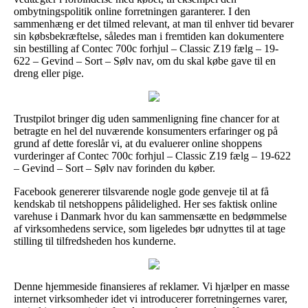
ombytningspolitik online forretningen garanterer. I den
sammenhæng er det tilmed relevant, at man til enhver tid bevarer
sin købsbekræftelse, således man i fremtiden kan dokumentere
sin bestilling af Contec 700c forhjul – Classic Z19 fælg – 19-
622 – Gevind – Sort – Sølv nav, om du skal købe gave til en
dreng eller pige.
Trustpilot bringer dig uden sammenligning fine chancer for at
betragte en hel del nuværende konsumenters erfaringer og på
grund af dette foreslår vi, at du evaluerer online shoppens
vurderinger af Contec 700c forhjul – Classic Z19 fælg – 19-622
– Gevind – Sort – Sølv nav forinden du køber.
Facebook genererer tilsvarende nogle gode genveje til at få
kendskab til netshoppens pålidelighed. Her ses faktisk online
varehuse i Danmark hvor du kan sammensætte en bedømmelse
af virksomhedens service, som ligeledes bør udnyttes til at tage
stilling til tilfredsheden hos kunderne.
Denne hjemmeside finansieres af reklamer. Vi hjælper en masse
internet virksomheder idet vi introducerer forretningernes varer,