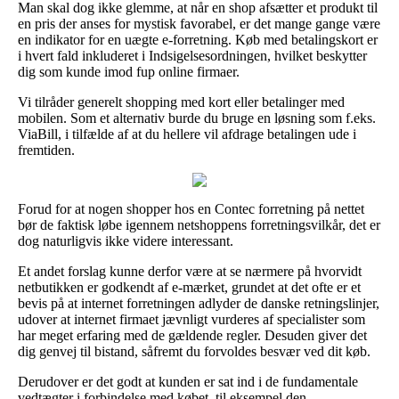
Man skal dog ikke glemme, at når en shop afsætter et produkt til
en pris der anses for mystisk favorabel, er det mange gange være
en indikator for en uægte e-forretning. Køb med betalingskort er
i hvert fald inkluderet i Indsigelsesordningen, hvilket beskytter
dig som kunde imod fup online firmaer.
Vi tilråder generelt shopping med kort eller betalinger med
mobilen. Som et alternativ burde du bruge en løsning som f.eks.
ViaBill, i tilfælde af at du hellere vil afdrage betalingen ude i
fremtiden.
Forud for at nogen shopper hos en Contec forretning på nettet
bør de faktisk løbe igennem netshoppens forretningsvilkår, det er
dog naturligvis ikke videre interessant.
Et andet forslag kunne derfor være at se nærmere på hvorvidt
netbutikken er godkendt af e-mærket, grundet at det ofte er et
bevis på at internet forretningen adlyder de danske retningslinjer,
udover at internet firmaet jævnligt vurderes af specialister som
har meget erfaring med de gældende regler. Desuden giver det
dig genvej til bistand, såfremt du forvoldes besvær ved dit køb.
Derudover er det godt at kunden er sat ind i de fundamentale
vedtægter i forbindelse med købet, til eksempel den