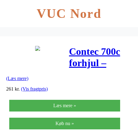
VUC Nord
Contec 700c
forhjul –
Classic Z19
(Læs mere)
fælg – 19-622
261
kr.
(Vis fragtpris)
– Gevind –
Læs mere »
Sort – Sølv
nav
Køb nu »