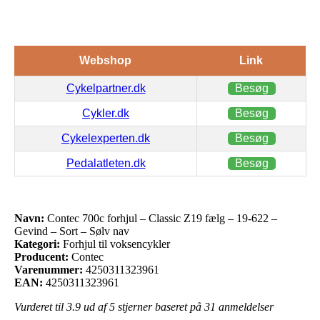
Webshop
Link
Cykelpartner.dk
Besøg
Cykler.dk
Besøg
Cykelexperten.dk
Besøg
Pedalatleten.dk
Besøg
Navn:
Contec 700c forhjul – Classic Z19 fælg – 19-622 –
Gevind – Sort – Sølv nav
Kategori:
Forhjul til voksencykler
Producent:
Contec
Varenummer:
4250311323961
EAN:
4250311323961
Vurderet til
3.9
ud af 5 stjerner baseret på
31
anmeldelser