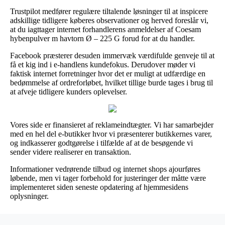
Trustpilot medfører regulære tiltalende løsninger til at inspicere
adskillige tidligere køberes observationer og herved foreslår vi,
at du iagttager internet forhandlerens anmeldelser af Coesam
hybenpulver m havtorn Ø – 225 G forud for at du handler.
Facebook præsterer desuden immervæk værdifulde genveje til at
få et kig ind i e-handlens kundefokus. Derudover møder vi
faktisk internet forretninger hvor det er muligt at udfærdige en
bedømmelse af ordreforløbet, hvilket tillige burde tages i brug til
at afveje tidligere kunders oplevelser.
Vores side er finansieret af reklameindtægter. Vi har samarbejder
med en hel del e-butikker hvor vi præsenterer butikkernes varer,
og indkasserer godtgørelse i tilfælde af at de besøgende vi
sender videre realiserer en transaktion.
Informationer vedrørende tilbud og internet shops ajourføres
løbende, men vi tager forbehold for justeringer der måtte være
implementeret siden seneste opdatering af hjemmesidens
oplysninger.