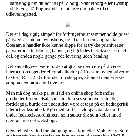
– uafhængig om du bor tæt på Viborg, Sønderborg eller Lystrup
– vil blive at få fragtmanden til at køre din pakke til et
udleveringssted.
Det er i dag rigtig simpelt for forbrugerne at sammenholde priser
på tværs af internet webshops, og til tak har en lang række
Coesam e-handler ikke kunne slippe for at trykke prisniveauet
på varerne – til børn og babyer, og ligeledes til voksne – en hel
del, og endda nogle gange yde levering uden betaling.
Det kan alligevel være fordelagtigt at se nærmere på diverse
internet foretagender efter rabatkoder på Coesam hybenpulver m
havtorn Ø – 225 G forinden du shopper, sådan at man er sikret
at opnå den mest attraktive pris.
Man må dog huske på, at ifald en online shop forhandler
produkter for en udsalgspris der kan ses som overordentlig
fordelagtig, burde det undertiden være et tegn på en bedragerisk
internet virksomhed. Køb med kort er heldigvis dækket ind
under Indsigelsesordningen, som støtter dig som køber imod
uærlige internet webshops.
Generelt går vi ind for shopping med kort eller MobilePay. Som