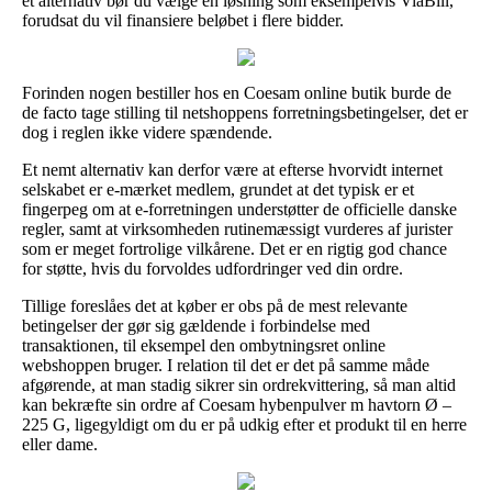
et alternativ bør du vælge en løsning som eksempelvis ViaBill,
forudsat du vil finansiere beløbet i flere bidder.
Forinden nogen bestiller hos en Coesam online butik burde de
de facto tage stilling til netshoppens forretningsbetingelser, det er
dog i reglen ikke videre spændende.
Et nemt alternativ kan derfor være at efterse hvorvidt internet
selskabet er e-mærket medlem, grundet at det typisk er et
fingerpeg om at e-forretningen understøtter de officielle danske
regler, samt at virksomheden rutinemæssigt vurderes af jurister
som er meget fortrolige vilkårene. Det er en rigtig god chance
for støtte, hvis du forvoldes udfordringer ved din ordre.
Tillige foreslåes det at køber er obs på de mest relevante
betingelser der gør sig gældende i forbindelse med
transaktionen, til eksempel den ombytningsret online
webshoppen bruger. I relation til det er det på samme måde
afgørende, at man stadig sikrer sin ordrekvittering, så man altid
kan bekræfte sin ordre af Coesam hybenpulver m havtorn Ø –
225 G, ligegyldigt om du er på udkig efter et produkt til en herre
eller dame.