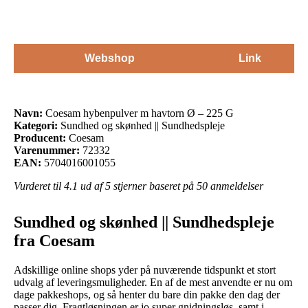
Webshop
Link
Navn:
Coesam hybenpulver m havtorn Ø – 225 G
Kategori:
Sundhed og skønhed || Sundhedspleje
Producent:
Coesam
Varenummer:
72332
EAN:
5704016001055
Vurderet til
4.1
ud af 5 stjerner baseret på
50
anmeldelser
Sundhed og skønhed || Sundhedspleje
fra Coesam
Adskillige online shops yder på nuværende tidspunkt et stort
udvalg af leveringsmuligheder. En af de mest anvendte er nu om
dage pakkeshops, og så henter du bare din pakke den dag der
passer dig. Fragtløsningen er jo super gnidningsløs, samt i