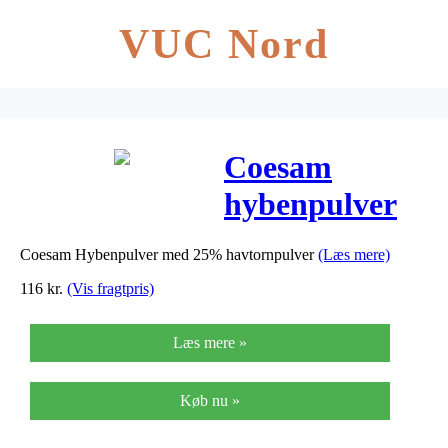
VUC Nord
Coesam
hybenpulver
m havtorn Ø –
Coesam Hybenpulver med 25% havtornpulver
(Læs mere)
225 G
116
kr.
(Vis fragtpris)
Læs mere »
Køb nu »