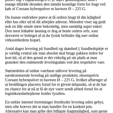
mange tilfælde desuden den mindst kostelige form for fragt ved
køb af Coesam hybenpulver m havtorn Ø – 225 G.
Du kunne endvidere prøve at få ordren bragt til din lejlighed
eller hus eller ud til dit arbejdes adresse. Metoden viser sig godt
nok en lille smule mere bekostelig, men samtidig super enkel.
Den mest letkøbte løsning er dog at hente ordren selv, som
desværre er betinget af at du fysisk befinder dig nær online
virksomhedens bopæl.
Antal dages levering på Sundhed og skønhed || Sundhedspleje er
jo vældig central når man absolut skal bruge pakken inden for
kort tid, så af den grund er det virkelig på sin plads at man
gransker den estimerede leveringsdato ved den respektive vare.
Størstedelen af online varehuse udlover levering på
næstkommende hverdag på utallige produkter, eksempelvis
Coesam hybenpulver m havtorn Ø – 225 G, hvilket afhænger af
at bestillingen placeres forud for et givent tidspunkt, så at de har
en chance for at nå at få de nye varer sendt afsted forud for at
logistikmedarbejderne holder fyraften.
En række internet forretninger frembyder levering uden gebyr,
men ofte kræves det at man handler for en konkret pris.
Alternativt kan man gribe den billigste fragtmulighed, som gerne