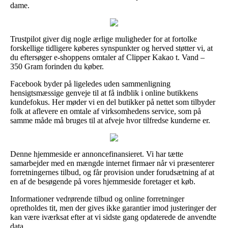
dame.
Trustpilot giver dig nogle ærlige muligheder for at fortolke
forskellige tidligere køberes synspunkter og herved støtter vi, at
du eftersøger e-shoppens omtaler af Clipper Kakao t. Vand –
350 Gram forinden du køber.
Facebook byder på ligeledes uden sammenligning
hensigtsmæssige genveje til at få indblik i online butikkens
kundefokus. Her møder vi en del butikker på nettet som tilbyder
folk at aflevere en omtale af virksomhedens service, som på
samme måde må bruges til at afveje hvor tilfredse kunderne er.
Denne hjemmeside er annoncefinansieret. Vi har tætte
samarbejder med en mængde internet firmaer når vi præsenterer
forretningernes tilbud, og får provision under forudsætning af at
en af de besøgende på vores hjemmeside foretager et køb.
Informationer vedrørende tilbud og online forretninger
opretholdes tit, men der gives ikke garantier imod justeringer der
kan være iværksat efter at vi sidste gang opdaterede de anvendte
data.