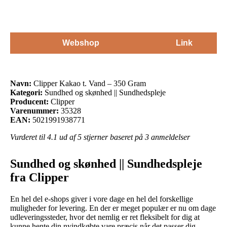
Webshop
Link
Navn:
Clipper Kakao t. Vand – 350 Gram
Kategori:
Sundhed og skønhed || Sundhedspleje
Producent:
Clipper
Varenummer:
35328
EAN:
5021991938771
Vurderet til
4.1
ud af 5 stjerner baseret på
3
anmeldelser
Sundhed og skønhed || Sundhedspleje
fra Clipper
En hel del e-shops giver i vore dage en hel del forskellige
muligheder for levering. En der er meget populær er nu om dage
udleveringssteder, hvor det nemlig er ret fleksibelt for dig at
kunne hente din nyindkøbte vare præcis når det passer dig.