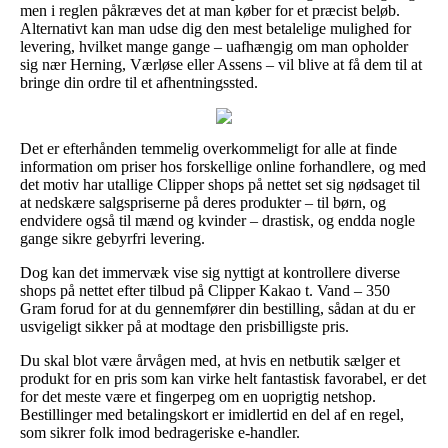
men i reglen påkræves det at man køber for et præcist beløb.
Alternativt kan man udse dig den mest betalelige mulighed for
levering, hvilket mange gange – uafhængig om man opholder
sig nær Herning, Værløse eller Assens – vil blive at få dem til at
bringe din ordre til et afhentningssted.
Det er efterhånden temmelig overkommeligt for alle at finde
information om priser hos forskellige online forhandlere, og med
det motiv har utallige Clipper shops på nettet set sig nødsaget til
at nedskære salgspriserne på deres produkter – til børn, og
endvidere også til mænd og kvinder – drastisk, og endda nogle
gange sikre gebyrfri levering.
Dog kan det immervæk vise sig nyttigt at kontrollere diverse
shops på nettet efter tilbud på Clipper Kakao t. Vand – 350
Gram forud for at du gennemfører din bestilling, sådan at du er
usvigeligt sikker på at modtage den prisbilligste pris.
Du skal blot være årvågen med, at hvis en netbutik sælger et
produkt for en pris som kan virke helt fantastisk favorabel, er det
for det meste være et fingerpeg om en uoprigtig netshop.
Bestillinger med betalingskort er imidlertid en del af en regel,
som sikrer folk imod bedrageriske e-handler.