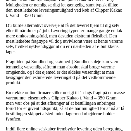
Muligheden er nemlig særligt let gængelig, samt typisk tillige
den mest letkøbte leveringsmulighed ved køb af Clipper Kakao
t. Vand – 350 Gram.
Du burde alternativt overveje at få det leveret hjem til dig selv
eller til når du er på job. Leveringstypen er mange gange en tak
mere omkostningsfuld, men desuden ekstremt fleksibel. Den
mest letkøbte fragttype vil dog utvivlsomt være at hente varerne
selv, hvilket nødvendiggør at du er i nærheden af e-butikkens
lager.
Fragttiden på Sundhed og skønhed || Sundhedspleje kan være
temmelig væsentlig såfremt man absolut skal bruge varerne
omgående, og i det øjemed er det aldeles væsentligt at man
besigtiger den estimerede leveringstid på det vedkommende
produkt.
En række online firmaer stiller udsigt til 1 dags fragt på en masse
varenumre, eksempelvis Clipper Kakao t. Vand – 350 Gram,
men vær obs på at det afhænger af at bestillingen anbringes
forud for et givent tidspunkt, så at de har mulighed for at nå at få
bestillingen skippet afsted inden lagermedarbejderne holder
fyraften.
Indtil flere online selskaber frembyder levering uden beregning,