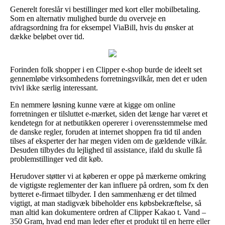
Generelt foreslår vi bestillinger med kort eller mobilbetaling.
Som en alternativ mulighed burde du overveje en
afdragsordning fra for eksempel ViaBill, hvis du ønsker at
dække beløbet over tid.
Forinden folk shopper i en Clipper e-shop burde de ideelt set
gennemløbe virksomhedens forretningsvilkår, men det er uden
tvivl ikke særlig interessant.
En nemmere løsning kunne være at kigge om online
forretningen er tilsluttet e-mærket, siden det længe har været et
kendetegn for at netbutikken opererer i overensstemmelse med
de danske regler, foruden at internet shoppen fra tid til anden
tilses af eksperter der har megen viden om de gældende vilkår.
Desuden tilbydes du lejlighed til assistance, ifald du skulle få
problemstillinger ved dit køb.
Herudover støtter vi at køberen er oppe på mærkerne omkring
de vigtigste reglementer der kan influere på ordren, som fx den
bytteret e-firmaet tilbyder. I den sammenhæng er det tilmed
vigtigt, at man stadigvæk bibeholder ens købsbekræftelse, så
man altid kan dokumentere ordren af Clipper Kakao t. Vand –
350 Gram, hvad end man leder efter et produkt til en herre eller