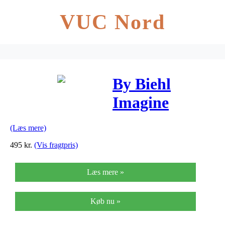
VUC Nord
By Biehl
Imagine
Sterling Sølv
(Læs mere)
Vedhæng 7-
495
kr.
(Vis fragtpris)
2401-R
Læs mere »
Køb nu »