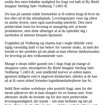
endda den mest letkøbte mulighed for fragt ved køb af By Biehl
Imagine Sterling Sølv Vedhæng 7-2401-R.
Du kan på samme måde foretrække at få ordren bragt til hvor du
bor eller ud til din arbejdsplads. Leveringstypen viser sig oftest
en anelse dyrere, men også usædvanlig smertefri. Den mest
prisbevidste form for levering er unægtelig selv at hente
produkterne, men dette afhænger af at du opholder dig i
nærheden af internet firmaets hjemsted.
Fragttiden på Vedhæng og charms kan i nogle tilfælde være
rigtig væsentlig ifald vi har behov for varerne straks, så med det
formål er det særdeles på sin plads at man efterser tidshorisonten
for levering på den vedkommende vare.
Mange e-shops stiller garanti om 1 dags fragt på mange af
shoppens varer, eksempelvis By Biehl Imagine Sterling Sølv
Vedhæng 7-2401-R, som imidlertid kræver at ordren køres
igennem tidligere end et angivent klokkeslæt, således at de kan
nå at få varen afsted forinden logistikmedarbejderne har fri.
Indtil flere online webshops yder portofri fragt, men for det
meste påkræves det at man shopper for en fastsat sum. Som
alternativ skulle du beslutte sig for den mest prisbevidste
leveringsmulighed, der typisk – om man befinder sig tæt på