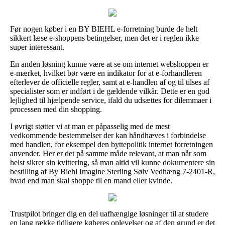
Før nogen køber i en BY BIEHL e-forretning burde de helt
sikkert læse e-shoppens betingelser, men det er i reglen ikke
super interessant.
En anden løsning kunne være at se om internet webshoppen er
e-mærket, hvilket bør være en indikator for at e-forhandleren
efterlever de officielle regler, samt at e-handlen af og til tilses af
specialister som er indført i de gældende vilkår. Dette er en god
lejlighed til hjælpende service, ifald du udsættes for dilemmaer i
processen med din shopping.
I øvrigt støtter vi at man er påpasselig med de mest
vedkommende bestemmelser der kan håndhæves i forbindelse
med handlen, for eksempel den byttepolitik internet forretningen
anvender. Her er det på samme måde relevant, at man når som
helst sikrer sin kvittering, så man altid vil kunne dokumentere sin
bestilling af By Biehl Imagine Sterling Sølv Vedhæng 7-2401-R,
hvad end man skal shoppe til en mand eller kvinde.
Trustpilot bringer dig en del uafhængige løsninger til at studere
en lang række tidligere køberes oplevelser og af den grund er det