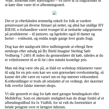
Vejle, Birkerød eller Bjerringbro – vil blive at få fragtfirmaet til
at køre dine varer til et afhentningssted.
Det er jo efterhånden temmelig enkelt for folk at vurdere
prisniveauet på diverse firmaer på nettet, og altså har utallige BY
BIEHL e-forhandlere været tvunget til at nedsætte salgspriserne
på produkterne – til juniorer, og ligeledes også til damer og
herrer – voldsomt, og endda nogle gange love gratis fragt.
Dog kan det stadigvæk blive indbringende at eftergå flere
netshops efter udsalg på By Biehl Imagine Sterling Sølv
Vedhæng 7-2401-R inden du gennemfører dit køb, således at du
er velinformeret til at få fat i den mindst kostelige pris.
Man må dog være obs på, at ifald en webshop reklamerer varer
til salg for en pris som kan ses som grænseløst overkommelig, så
kunne det ofte være en varsel om en fup internet virksomhed.
Kortbestillinger er trods alt omsluttet af en vedtægt, der skærmer
folk overfor falske internet shops.
Vi slår generelt et slag for køb med gængse betalingskort eller
MobilePay. Som en alternativ mulighed kan du drage fordel af et
afbetalingstilbud fra fx ViaBill, for så vidt du foretrækker at
betale pengene over et længere tidsrum.