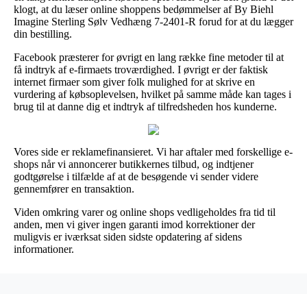
klogt, at du læser online shoppens bedømmelser af By Biehl
Imagine Sterling Sølv Vedhæng 7-2401-R forud for at du lægger
din bestilling.
Facebook præsterer for øvrigt en lang række fine metoder til at
få indtryk af e-firmaets troværdighed. I øvrigt er der faktisk
internet firmaer som giver folk mulighed for at skrive en
vurdering af købsoplevelsen, hvilket på samme måde kan tages i
brug til at danne dig et indtryk af tilfredsheden hos kunderne.
Vores side er reklamefinansieret. Vi har aftaler med forskellige e-
shops når vi annoncerer butikkernes tilbud, og indtjener
godtgørelse i tilfælde af at de besøgende vi sender videre
gennemfører en transaktion.
Viden omkring varer og online shops vedligeholdes fra tid til
anden, men vi giver ingen garanti imod korrektioner der
muligvis er iværksat siden sidste opdatering af sidens
informationer.