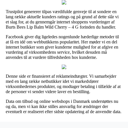
Trustpilot genererer tilpas værdifulde genveje til at sondere en
lang række aktuelle kunders ratings og på grund af dette slår vi
et slag for, at du gennemgår internet shoppens vurderinger af
Burts Bees Lip Balm Wild Cherry – 4 G forinden du handler.
Facebook giver dig ligeledes nogenlunde hæderlige metoder til
at få en idé om webbutikkens popularitet. Her møder vi en del
internet butikker som giver kunderne mulighed for at afgive en
vurdering af virksomhedens service, hvilket desuden må
anvendes til at vurdere tilfredsheden hos kunderne.
Denne side er finansieret af reklameindtægter. Vi samarbejder
med en lang række netbutikker idet vi markedsfører
virksomhedernes produkter, og modtager betaling i tilfælde af at
de personer vi sender videre laver en bestilling.
Data om tilbud og online webshops i Danmark understøttes nu
og da, men vi kan ikke stilles ansvarlig for ændringer der
eventuelt er realiseret efter sidste opdatering af de anvendte data.