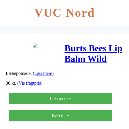
VUC Nord
Burts Bees Lip
Balm Wild
Cherry – 4 G
Læbepomade.
(Læs mere)
30
kr.
(Vis fragtpris)
Læs mere »
Køb nu »