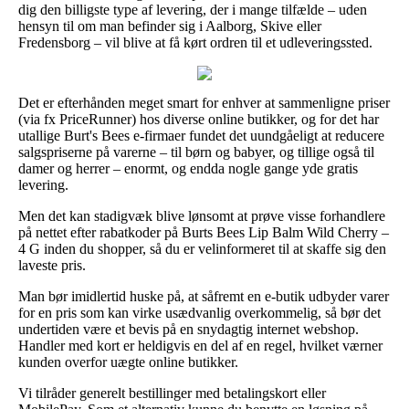
dig den billigste type af levering, der i mange tilfælde – uden
hensyn til om man befinder sig i Aalborg, Skive eller
Fredensborg – vil blive at få kørt ordren til et udleveringssted.
Det er efterhånden meget smart for enhver at sammenligne priser
(via fx PriceRunner) hos diverse online butikker, og for det har
utallige Burt's Bees e-firmaer fundet det uundgåeligt at reducere
salgspriserne på varerne – til børn og babyer, og tillige også til
damer og herrer – enormt, og endda nogle gange yde gratis
levering.
Men det kan stadigvæk blive lønsomt at prøve visse forhandlere
på nettet efter rabatkoder på Burts Bees Lip Balm Wild Cherry –
4 G inden du shopper, så du er velinformeret til at skaffe sig den
laveste pris.
Man bør imidlertid huske på, at såfremt en e-butik udbyder varer
for en pris som kan virke usædvanlig overkommelig, så bør det
undertiden være et bevis på en snydagtig internet webshop.
Handler med kort er heldigvis en del af en regel, hvilket værner
kunden overfor uægte online butikker.
Vi tilråder generelt bestillinger med betalingskort eller