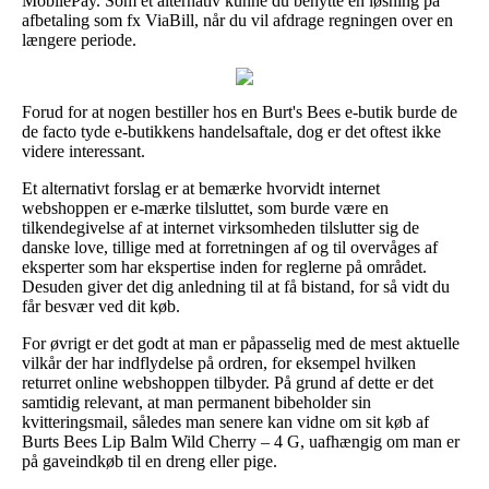
MobilePay. Som et alternativ kunne du benytte en løsning på
afbetaling som fx ViaBill, når du vil afdrage regningen over en
længere periode.
Forud for at nogen bestiller hos en Burt's Bees e-butik burde de
de facto tyde e-butikkens handelsaftale, dog er det oftest ikke
videre interessant.
Et alternativt forslag er at bemærke hvorvidt internet
webshoppen er e-mærke tilsluttet, som burde være en
tilkendegivelse af at internet virksomheden tilslutter sig de
danske love, tillige med at forretningen af og til overvåges af
eksperter som har ekspertise inden for reglerne på området.
Desuden giver det dig anledning til at få bistand, for så vidt du
får besvær ved dit køb.
For øvrigt er det godt at man er påpasselig med de mest aktuelle
vilkår der har indflydelse på ordren, for eksempel hvilken
returret online webshoppen tilbyder. På grund af dette er det
samtidig relevant, at man permanent bibeholder sin
kvitteringsmail, således man senere kan vidne om sit køb af
Burts Bees Lip Balm Wild Cherry – 4 G, uafhængig om man er
på gaveindkøb til en dreng eller pige.