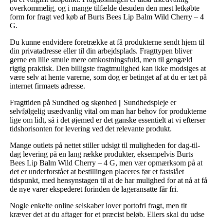
overkommelig, og i mange tilfælde desuden den mest letkøbte
form for fragt ved køb af Burts Bees Lip Balm Wild Cherry – 4
G.
Du kunne endvidere foretrække at få produkterne sendt hjem til
din privatadresse eller til din arbejdsplads. Fragttypen bliver
gerne en lille smule mere omkostningsfuld, men til gengæld
rigtig praktisk. Den billigste fragtmulighed kan ikke modsiges at
være selv at hente varerne, som dog er betinget af at du er tæt på
internet firmaets adresse.
Fragttiden på Sundhed og skønhed || Sundhedspleje er
selvfølgelig usædvanlig vital om man har behov for produkterne
lige om lidt, så i det øjemed er det ganske essentielt at vi efterser
tidshorisonten for levering ved det relevante produkt.
Mange outlets på nettet stiller udsigt til muligheden for dag-til-
dag levering på en lang række produkter, eksempelvis Burts
Bees Lip Balm Wild Cherry – 4 G, men vær opmærksom på at
det er underforstået at bestillingen placeres før et fastslået
tidspunkt, med hensynstagen til at de har mulighed for at nå at få
de nye varer ekspederet forinden de lageransatte får fri.
Nogle enkelte online selskaber lover portofri fragt, men tit
kræver det at du aftager for et præcist beløb. Ellers skal du udse