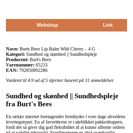
Webshop
Link
Navn:
Burts Bees Lip Balm Wild Cherry – 4 G
Kategori:
Sundhed og skønhed || Sundhedspleje
Producent:
Burt's Bees
Varenummer:
65233
EAN:
792850892286
Vurderet til
4.9
ud af 5 stjerner baseret på
31
anmeldelser
Sundhed og skønhed || Sundhedspleje
fra Burt's Bees
En række internet foretagender frembyder i vore dage alverdens
leveringstyper. En af favoritterne er i øjeblikket pakkeshoppen,
fordi det så giver dig god fleksibilitet til at kunne afhente ordren
på et valgfrit tidspunkt. Fragtløsningen er altså usædvanlig