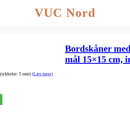
VUC Nord
Bordskåner med
mål 15×15 cm, i
10,8×10,8×0,4 cm
(tykkelse: 5 mm)
(Læs mere)