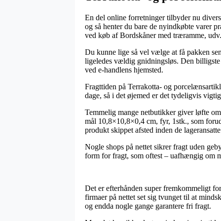
En del online forretninger tilbyder nu diver
og så henter du bare de nyindkøbte varer præ
ved køb af Bordskåner med træramme, udv. 
Du kunne lige så vel vælge at få pakken send
ligeledes vældig gnidningsløs. Den billigste
ved e-handlens hjemsted.
Fragttiden på Terrakotta- og porcelænsartikl
dage, så i det øjemed er det tydeligvis vig
Temmelig mange netbutikker giver løfte om 
mål 10,8×10,8×0,4 cm, fyr, 1stk., som forudsæ
produkt skippet afsted inden de lageransatte
Nogle shops på nettet sikrer fragt uden geb
form for fragt, som oftest – uafhængig om m
Det er efterhånden super fremkommeligt for 
firmaer på nettet set sig tvunget til at min
og endda nogle gange garantere fri fragt.