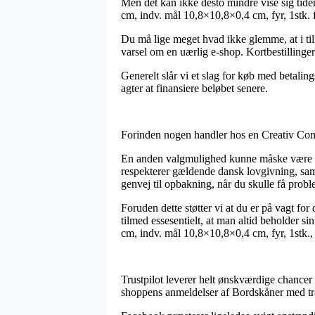
Men det kan ikke desto mindre vise sig tid
cm, indv. mål 10,8×10,8×0,4 cm, fyr, 1stk. fo
Du må lige meget hvad ikke glemme, at i til
varsel om en uærlig e-shop. Kortbestillinger
Generelt slår vi et slag for køb med betalin
agter at finansiere beløbet senere.
Forinden nogen handler hos en Creativ Comp
En anden valgmulighed kunne måske være at 
respekterer gældende dansk lovgivning, samt
genvej til opbakning, når du skulle få probl
Foruden dette støtter vi at du er på vagt for
tilmed essesentielt, at man altid beholder 
cm, indv. mål 10,8×10,8×0,4 cm, fyr, 1stk.,
Trustpilot leverer helt ønskværdige chancer 
shoppens anmeldelser af Bordskåner med tr