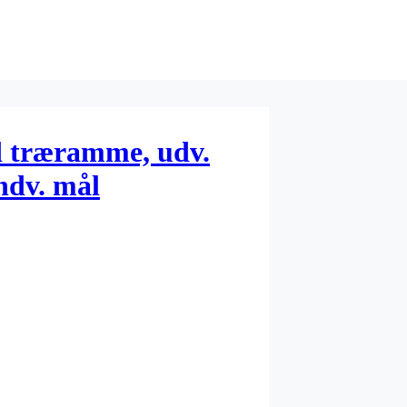
 træramme, udv.
ndv. mål
, fyr, 1stk.