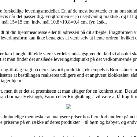
se forskellige leveringsmodeller. En af de mest benyttede er nu om stun
cis når det passer dig. Fragtformen er jo usædvanlig praktisk, og tit lig
mål 15×15 cm, indv. mål 10,8×10,8×0,4 cm, fyr, 1stk..
t til din hjemmeadresse eller til adressen på dit arbejde. Fragtformen vi
 leveringsform kan ikke benægtes at være selv at hente ordren, hvilket d
er kan i nogle tilfælde være særdeles udslagsgivende ifald vi absolut sk
tigt at man finder det anslåede leveringstidspunkt på det vedkommende p
dag-til-dag fragt på deres favorit produkter, eksempelvis Bordskåner
tter at bestillingen realiseres tidligere end et angivent klokkeslæt, såd
 tager hjem.
yr, men tit er det så præmissen at man aftager for en konkret sum. Des
an bor nær Helsingør, Farum eller Ringkøbing – vil være at få fragtfirm
almindelige mennesker at analysere priser hos flere forhandlere på nett
dske priserne på en række af deres produkter – til børn og babyer, og end