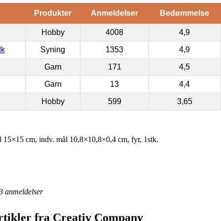
Produkter
Anmeldelser
Bedømmelse
Hobby
4008
4,9
dk
Syning
1353
4,9
Garn
171
4,5
Garn
13
4,4
Hobby
599
3,65
15×15 cm, indv. mål 10,8×10,8×0,4 cm, fyr, 1stk.
3
anmeldelser
rtikler fra Creativ Company