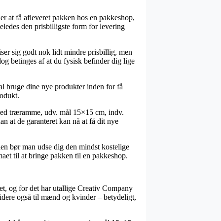
der at få afleveret pakken hos en pakkeshop,
eledes den prisbilligste form for levering
ser sig godt nok lidt mindre prisbillig, men
og betinges af at du fysisk befinder dig lige
al bruge dine nye produkter inden for få
rodukt.
 med træramme, udv. mål 15×15 cm, indv.
an at de garanteret kan nå at få dit nye
uden bør man udse dig den mindst kostelige
aet til at bringe pakken til en pakkeshop.
et, og for det har utallige Creativ Company
videre også til mænd og kvinder – betydeligt,