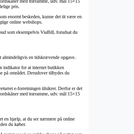
å Bordskåner med træramme, udv. mål 15×15
elige pris.
s som enormt beskeden, kunne det tit være en
agtige online webshops.
ilbud som eksempelvis ViaBill, forudsat du
et almindeligvis en tidskrævende opgave.
indikator for at internet butikken
ene på området. Derudover tilbydes du
turret e-forretningen tilsikrer. Derfor er det
 af Bordskåner med træramme, udv. mål 15×15
det en hjælp, at du ser nærmere på online
nden du køber.