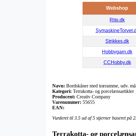
Webshop
Rito.dk
SymaskineTorvet.
Strikkes.dk
Hobbygarn.dk
CCHobby.dk
Navn:
Bordskåner med træramme, udv. mål 
Kategori:
Terrakotta- og porcelænsartikler
Producent:
Creativ Company
Varenummer:
55655
EAN:
Vurderet til
3.5
ud af 5 stjerner baseret på
2
Terrakotta- og porcelænsa