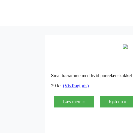
Smal træramme med hvid porcelænskakkel 
29
kr.
(Vis fragtpris)
Læs mere »
Køb nu »