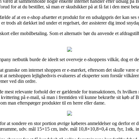
en værd at sammenholde nogle enkelte internet handler efter udsalg p
rud for at du bestiller, så man er skudsikker på at få fat i den mest betal
fælde af at en e-shop afsætter et produkt for en udsalgspris der kan se
 er trods alt dækket ind under et regelsæt, der assisterer dig imod snyd
gskort eller mobilbetaling. Som et alternativ bør du anvende et afdragst
any netbutik burde de ideelt set overveje e-shoppens vilkår, dog er d
granske om internet shoppen er e-mærket, eftersom det skulle være en 
 at netshoppen lejlighedsvis evalueres af eksperter som forstår vilkår
emer ved din ordre.
 de mest relevante forhold der er gældende for transaktionen, fx hvilken re
sin kvittering på e-mail, så man i fremtiden vil kunne bekræfte sit køb
 om man efterspørger produkter til en herre eller dame.
for at sondere en stor portion øvrige køberes anmeldelser og derfor er 
æramme, udv. mål 15×15 cm, indv. mål 10,8×10,8×0,4 cm, fyr, 1stk. i