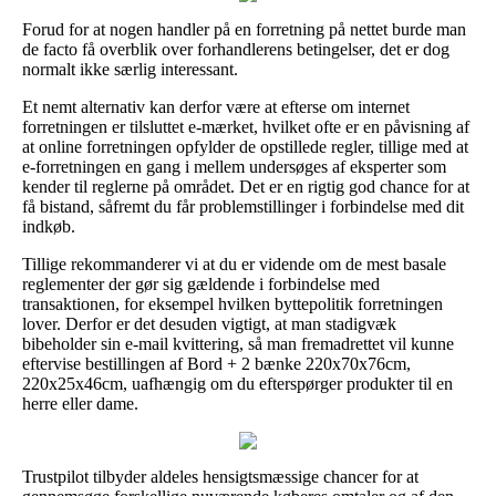
Forud for at nogen handler på en forretning på nettet burde man
de facto få overblik over forhandlerens betingelser, det er dog
normalt ikke særlig interessant.
Et nemt alternativ kan derfor være at efterse om internet
forretningen er tilsluttet e-mærket, hvilket ofte er en påvisning af
at online forretningen opfylder de opstillede regler, tillige med at
e-forretningen en gang i mellem undersøges af eksperter som
kender til reglerne på området. Det er en rigtig god chance for at
få bistand, såfremt du får problemstillinger i forbindelse med dit
indkøb.
Tillige rekommanderer vi at du er vidende om de mest basale
reglementer der gør sig gældende i forbindelse med
transaktionen, for eksempel hvilken byttepolitik forretningen
lover. Derfor er det desuden vigtigt, at man stadigvæk
bibeholder sin e-mail kvittering, så man fremadrettet vil kunne
eftervise bestillingen af Bord + 2 bænke 220x70x76cm,
220x25x46cm, uafhængig om du efterspørger produkter til en
herre eller dame.
Trustpilot tilbyder aldeles hensigtsmæssige chancer for at