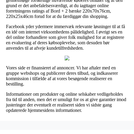
gennemsøge forskellige nuværende køberes omtaler og af den
grund er det anbefalelsesværdigt, at du iagttager online
forretningens ratings af Bord + 2 bænke 220x70x76cm,
220x25x46cm forud for at du færdiggør din shopping.
Facebook yder ydermere immervæk relevante løsninger til at få
en idé om internet virksomhedens pålidelighed. I øvrigt ses en
del online forhandlere som giver folk mulighed for at registrere
en evaluering af deres købsoplevelse, som desuden bør
anvendes til at afveje kundetilfredsheden.
Vores side er finansieret af annoncer. Vi har aftaler med en
gruppe webshops og publicerer deres tilbud, og indkasserer
kommission i tilfælde af at vores besøgende realiserer en
bestilling.
Informationer om produkter og online selskaber vedligeholdes
fra tid til anden, men det er umuligt for os at give garantier imod
justeringer der eventuelt er realiseret siden vi sidste gang
opdaterede hjemmesidens informationer.