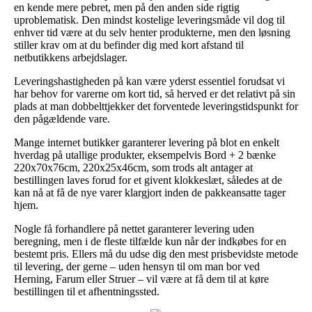
en kende mere pebret, men på den anden side rigtig
uproblematisk. Den mindst kostelige leveringsmåde vil dog til
enhver tid være at du selv henter produkterne, men den løsning
stiller krav om at du befinder dig med kort afstand til
netbutikkens arbejdslager.
Leveringshastigheden på kan være yderst essentiel forudsat vi
har behov for varerne om kort tid, så herved er det relativt på sin
plads at man dobbelttjekker det forventede leveringstidspunkt for
den pågældende vare.
Mange internet butikker garanterer levering på blot en enkelt
hverdag på utallige produkter, eksempelvis Bord + 2 bænke
220x70x76cm, 220x25x46cm, som trods alt antager at
bestillingen laves forud for et givent klokkeslæt, således at de
kan nå at få de nye varer klargjort inden de pakkeansatte tager
hjem.
Nogle få forhandlere på nettet garanterer levering uden
beregning, men i de fleste tilfælde kun når der indkøbes for en
bestemt pris. Ellers må du udse dig den mest prisbevidste metode
til levering, der gerne – uden hensyn til om man bor ved
Herning, Farum eller Struer – vil være at få dem til at køre
bestillingen til et afhentningssted.