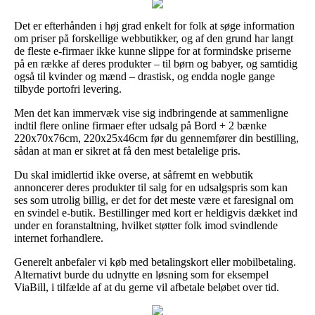
Det er efterhånden i høj grad enkelt for folk at søge information
om priser på forskellige webbutikker, og af den grund har langt
de fleste e-firmaer ikke kunne slippe for at formindske priserne
på en række af deres produkter – til børn og babyer, og samtidig
også til kvinder og mænd – drastisk, og endda nogle gange
tilbyde portofri levering.
Men det kan immervæk vise sig indbringende at sammenligne
indtil flere online firmaer efter udsalg på Bord + 2 bænke
220x70x76cm, 220x25x46cm før du gennemfører din bestilling,
sådan at man er sikret at få den mest betalelige pris.
Du skal imidlertid ikke overse, at såfremt en webbutik
annoncerer deres produkter til salg for en udsalgspris som kan
ses som utrolig billig, er det for det meste være et faresignal om
en svindel e-butik. Bestillinger med kort er heldigvis dækket ind
under en foranstaltning, hvilket støtter folk imod svindlende
internet forhandlere.
Generelt anbefaler vi køb med betalingskort eller mobilbetaling.
Alternativt burde du udnytte en løsning som for eksempel
ViaBill, i tilfælde af at du gerne vil afbetale beløbet over tid.