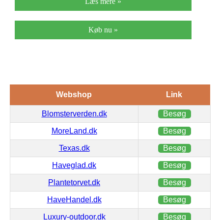
Læs mere »
Køb nu »
Webshop
Link
Blomsterverden.dk
Besøg
MoreLand.dk
Besøg
Texas.dk
Besøg
Haveglad.dk
Besøg
Plantetorvet.dk
Besøg
HaveHandel.dk
Besøg
Luxury-outdoor.dk
Besøg