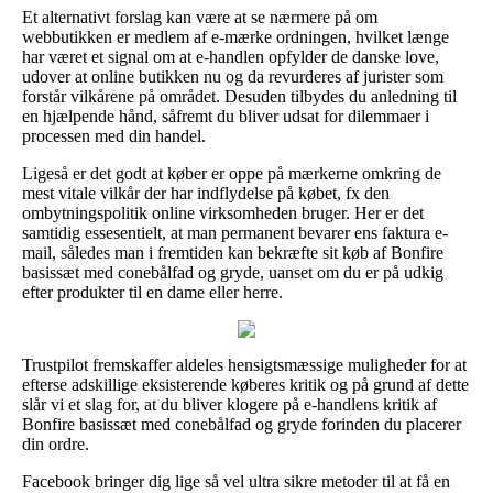
Et alternativt forslag kan være at se nærmere på om
webbutikken er medlem af e-mærke ordningen, hvilket længe
har været et signal om at e-handlen opfylder de danske love,
udover at online butikken nu og da revurderes af jurister som
forstår vilkårene på området. Desuden tilbydes du anledning til
en hjælpende hånd, såfremt du bliver udsat for dilemmaer i
processen med din handel.
Ligeså er det godt at køber er oppe på mærkerne omkring de
mest vitale vilkår der har indflydelse på købet, fx den
ombytningspolitik online virksomheden bruger. Her er det
samtidig essesentielt, at man permanent bevarer ens faktura e-
mail, således man i fremtiden kan bekræfte sit køb af Bonfire
basissæt med conebålfad og gryde, uanset om du er på udkig
efter produkter til en dame eller herre.
Trustpilot fremskaffer aldeles hensigtsmæssige muligheder for at
efterse adskillige eksisterende køberes kritik og på grund af dette
slår vi et slag for, at du bliver klogere på e-handlens kritik af
Bonfire basissæt med conebålfad og gryde forinden du placerer
din ordre.
Facebook bringer dig lige så vel ultra sikre metoder til at få en