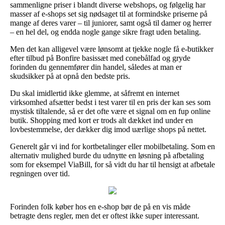
sammenligne priser i blandt diverse webshops, og følgelig har
masser af e-shops set sig nødsaget til at formindske priserne på
mange af deres varer – til juniorer, samt også til damer og herrer
– en hel del, og endda nogle gange sikre fragt uden betaling.
Men det kan alligevel være lønsomt at tjekke nogle få e-butikker
efter tilbud på Bonfire basissæt med conebålfad og gryde
forinden du gennemfører din handel, således at man er
skudsikker på at opnå den bedste pris.
Du skal imidlertid ikke glemme, at såfremt en internet
virksomhed afsætter bedst i test varer til en pris der kan ses som
mystisk tiltalende, så er det ofte være et signal om en fup online
butik. Shopping med kort er trods alt dækket ind under en
lovbestemmelse, der dækker dig imod uærlige shops på nettet.
Generelt går vi ind for kortbetalinger eller mobilbetaling. Som en
alternativ mulighed burde du udnytte en løsning på afbetaling
som for eksempel ViaBill, for så vidt du har til hensigt at afbetale
regningen over tid.
Forinden folk køber hos en e-shop bør de på en vis måde
betragte dens regler, men det er oftest ikke super interessant.