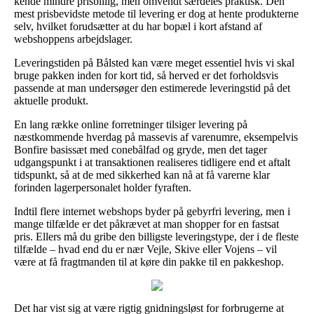
kende mindre prisbillig, men omvendt særdeles praktisk. Den
mest prisbevidste metode til levering er dog at hente produkterne
selv, hvilket forudsætter at du har bopæl i kort afstand af
webshoppens arbejdslager.
Leveringstiden på Bålsted kan være meget essentiel hvis vi skal
bruge pakken inden for kort tid, så herved er det forholdsvis
passende at man undersøger den estimerede leveringstid på det
aktuelle produkt.
En lang række online forretninger tilsiger levering på
næstkommende hverdag på massevis af varenumre, eksempelvis
Bonfire basissæt med conebålfad og gryde, men det tager
udgangspunkt i at transaktionen realiseres tidligere end et aftalt
tidspunkt, så at de med sikkerhed kan nå at få varerne klar
forinden lagerpersonalet holder fyraften.
Indtil flere internet webshops byder på gebyrfri levering, men i
mange tilfælde er det påkrævet at man shopper for en fastsat
pris. Ellers må du gribe den billigste leveringstype, der i de fleste
tilfælde – hvad end du er nær Vejle, Skive eller Vojens – vil
være at få fragtmanden til at køre din pakke til en pakkeshop.
Det har vist sig at være rigtig gnidningsløst for forbrugerne at