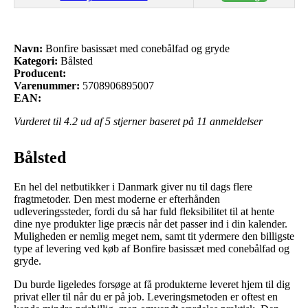
Navn:
Bonfire basissæt med conebålfad og gryde
Kategori:
Bålsted
Producent:
Varenummer:
5708906895007
EAN:
Vurderet til
4.2
ud af 5 stjerner baseret på
11
anmeldelser
Bålsted
En hel del netbutikker i Danmark giver nu til dags flere
fragtmetoder. Den mest moderne er efterhånden
udleveringssteder, fordi du så har fuld fleksibilitet til at hente
dine nye produkter lige præcis når det passer ind i din kalender.
Muligheden er nemlig meget nem, samt tit ydermere den billigste
type af levering ved køb af Bonfire basissæt med conebålfad og
gryde.
Du burde ligeledes forsøge at få produkterne leveret hjem til dig
privat eller til når du er på job. Leveringsmetoden er oftest en