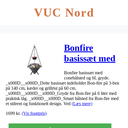
VUC Nord
Bonfire
basissæt med
conebålfad og
Bonfire basissæt med
gryde
conebålsted og 6L gryde.
_x000D__x000D_Dette basissæt indeholder Bon-fire på 3-ben
på 140 cm, kæder og grillrist på 60 cm.
_x000D__x000D__x000D_Gryde fra Bon-fire på 6 liter med
praktisk låg. _x000D__x000D_Smart bålsted fra Bon-fire med
et stilrent og funktionelt design. Ved
(Læs mere)
1699
kr.
(Vis fragtpris)