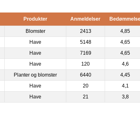
Produkter
Anmeldelser
Bedømmels
Blomster
2413
4,85
Have
5148
4,65
Have
7169
4,65
Have
120
4,6
Planter og blomster
6440
4,45
Have
20
4,1
Have
21
3,8