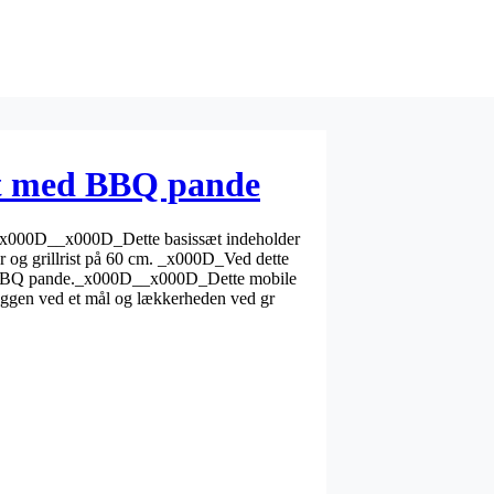
æt med BBQ pande
x000D__x000D_Dette basissæt indeholder
 og grillrist på 60 cm. _x000D_Ved dette
 BBQ pande._x000D__x000D_Dette mobile
yggen ved et mål og lækkerheden ved gr