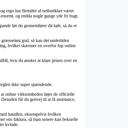
g ergo har flertallet af netbutikker været
– enormt, og endda nogle gange yde fri fragt.
 pande før du gennemfører dit køb, så du er
e grænseløst god, så kan det undertiden
ing, hvilket skærmer en overfor fup online
ill, hvis du ønsker at klare prisen over en
i reglen ikke super spændende.
t online virksomheden føjer de officielle
. Desuden får du genvej til at få assistance,
 med handlen, eksempelvis hvilken
mer ens faktura, så man senere kan bekræfte
ler kvinde.