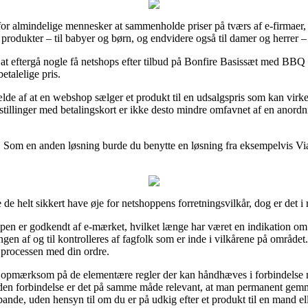
 for almindelige mennesker at sammenholde priser på tværs af e-firmaer, o
es produkter – til babyer og børn, og endvidere også til damer og herrer 
t at eftergå nogle få netshops efter tilbud på Bonfire Basissæt med BBQ
etalelige pris.
fælde af at en webshop sælger et produkt til en udsalgspris som kan virk
tillinger med betalingskort er ikke desto mindre omfavnet af en anordn
y. Som en anden løsning burde du benytte en løsning fra eksempelvis ViaB
de helt sikkert have øje for netshoppens forretningsvilkår, dog er det 
en er godkendt af e-mærket, hvilket længe har været en indikation om a
ingen af og til kontrolleres af fagfolk som er inde i vilkårene på området
i processen med din ordre.
er opmærksom på de elementære regler der kan håndhæves i forbindelse
 I den forbindelse er det på samme måde relevant, at man permanent gem
nde, uden hensyn til om du er på udkig efter et produkt til en mand el