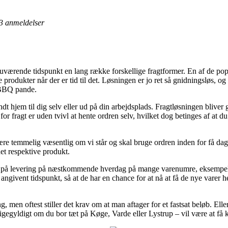
3
anmeldelser
nuværende tidspunkt en lang række forskellige fragtformer. En af de popul
produkter når der er tid til det. Løsningen er jo ret så gnidningsløs, og
 BBQ pande.
t hjem til dig selv eller ud på din arbejdsplads. Fragtløsningen bliver g
r fragt er uden tvivl at hente ordren selv, hvilket dog betinges af at d
ære temmelig væsentlig om vi står og skal bruge ordren inden for få dage,
et respektive produkt.
er på levering på næstkommende hverdag på mange varenumre, eksemp
t angivent tidspunkt, så at de har en chance for at nå at få de nye varer he
ng, men oftest stiller det krav om at man aftager for et fastsat beløb. El
egyldigt om du bor tæt på Køge, Varde eller Lystrup – vil være at få kø