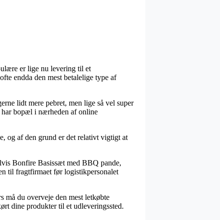
ære er lige nu levering til et
 ofte endda den mest betalelige type af
erne lidt mere pebret, men lige så vel super
u har bopæl i nærheden af online
 og af den grund er det relativt vigtigt at
elvis Bonfire Basissæt med BBQ pande,
n til fragtfirmaet før logistikpersonalet
lers må du overveje den mest letkøbte
rt dine produkter til et udleveringssted.