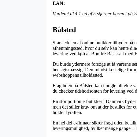
EAN:
Vurderet til
4.1
ud af 5 stjerner baseret på
2
Bålsted
Størstedelen af online butikker tilbyder på 
afhentningssted, hvor du selv kan hente dine 
levering ved køb af Bonfire Basissæt med
Du burde ydermere forsøge at få varerne send
hensigtsmæssig. Den mindst kostelige form fo
webshoppens tilholdssted.
Fragttiden på Bålsted kan i nogle tilfælde v
du checker tidshorisonten for levering ved d
En stor portion e-butikker i Danmark byd
men det stiller krav om at der bestilles før e
holder fyraften.
En hel del e-firmaer sikrer fragt uden betali
leveringsmulighed, hvilket mange gange – lig