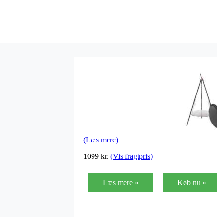
(Læs mere)
1099
kr.
(Vis fragtpris)
Læs mere »
Køb nu »