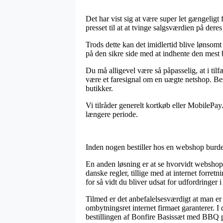
Det har vist sig at være super let gængeligt
presset til at at tvinge salgsværdien på der
Trods dette kan det imidlertid blive lønsom
på den sikre side med at indhente den mest b
Du må alligevel være så påpasselig, at i til
være et faresignal om en uægte netshop. Bes
butikker.
Vi tilråder generelt kortkøb eller MobilePa
længere periode.
Inden nogen bestiller hos en webshop burde 
En anden løsning er at se hvorvidt webshopp
danske regler, tillige med at internet forretn
for så vidt du bliver udsat for udfordringer 
Tilmed er det anbefalelsesværdigt at man 
ombytningsret internet firmaet garanterer.
bestillingen af Bonfire Basissæt med BBQ pa