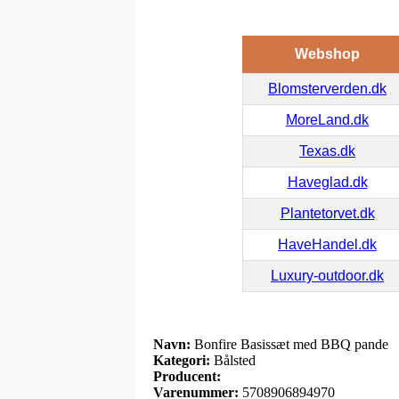
Webshop
Blomsterverden.dk
MoreLand.dk
Texas.dk
Haveglad.dk
Plantetorvet.dk
HaveHandel.dk
Luxury-outdoor.dk
Navn:
Bonfire Basissæt med BBQ pande
Kategori:
Bålsted
Producent:
Varenummer:
5708906894970