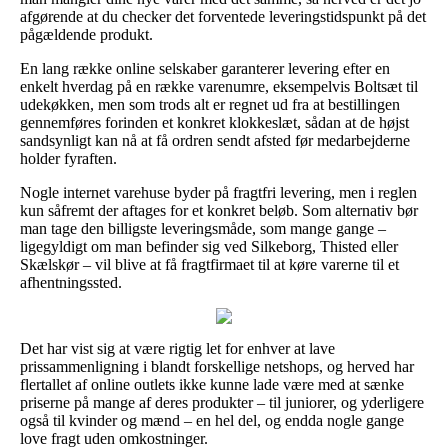
afgørende at du checker det forventede leveringstidspunkt på det
pågældende produkt.
En lang række online selskaber garanterer levering efter en
enkelt hverdag på en række varenumre, eksempelvis Boltsæt til
udekøkken, men som trods alt er regnet ud fra at bestillingen
gennemføres forinden et konkret klokkeslæt, sådan at de højst
sandsynligt kan nå at få ordren sendt afsted før medarbejderne
holder fyraften.
Nogle internet varehuse byder på fragtfri levering, men i reglen
kun såfremt der aftages for et konkret beløb. Som alternativ bør
man tage den billigste leveringsmåde, som mange gange –
ligegyldigt om man befinder sig ved Silkeborg, Thisted eller
Skælskør – vil blive at få fragtfirmaet til at køre varerne til et
afhentningssted.
Det har vist sig at være rigtig let for enhver at lave
prissammenligning i blandt forskellige netshops, og herved har
flertallet af online outlets ikke kunne lade være med at sænke
priserne på mange af deres produkter – til juniorer, og yderligere
også til kvinder og mænd – en hel del, og endda nogle gange
love fragt uden omkostninger.