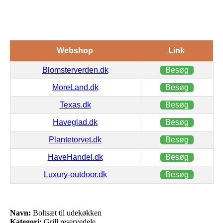
Webshop
Link
Blomsterverden.dk
Besøg
MoreLand.dk
Besøg
Texas.dk
Besøg
Haveglad.dk
Besøg
Plantetorvet.dk
Besøg
HaveHandel.dk
Besøg
Luxury-outdoor.dk
Besøg
Navn:
Boltsæt til udekøkken
Kategori:
Grill reservedele