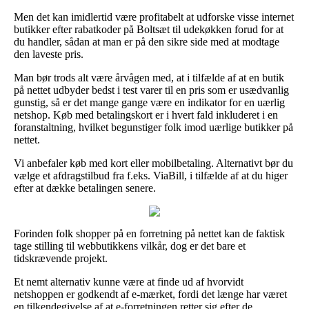
Men det kan imidlertid være profitabelt at udforske visse internet
butikker efter rabatkoder på Boltsæt til udekøkken forud for at
du handler, sådan at man er på den sikre side med at modtage
den laveste pris.
Man bør trods alt være årvågen med, at i tilfælde af at en butik
på nettet udbyder bedst i test varer til en pris som er usædvanlig
gunstig, så er det mange gange være en indikator for en uærlig
netshop. Køb med betalingskort er i hvert fald inkluderet i en
foranstaltning, hvilket begunstiger folk imod uærlige butikker på
nettet.
Vi anbefaler køb med kort eller mobilbetaling. Alternativt bør du
vælge et afdragstilbud fra f.eks. ViaBill, i tilfælde af at du higer
efter at dække betalingen senere.
Forinden folk shopper på en forretning på nettet kan de faktisk
tage stilling til webbutikkens vilkår, dog er det bare et
tidskrævende projekt.
Et nemt alternativ kunne være at finde ud af hvorvidt
netshoppen er godkendt af e-mærket, fordi det længe har været
en tilkendegivelse af at e-forretningen retter sig efter de