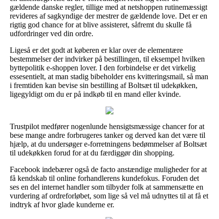
gældende danske regler, tillige med at netshoppen rutinemæssigt
revideres af sagkyndige der mestrer de gældende love. Det er en
rigtig god chance for at blive assisteret, såfremt du skulle få
udfordringer ved din ordre.
Ligeså er det godt at køberen er klar over de elementære
bestemmelser der indvirker på bestillingen, til eksempel hvilken
byttepolitik e-shoppen lover. I den forbindelse er det virkelig
essesentielt, at man stadig bibeholder ens kvitteringsmail, så man
i fremtiden kan bevise sin bestilling af Boltsæt til udekøkken,
ligegyldigt om du er på indkøb til en mand eller kvinde.
Trustpilot medfører nogenlunde hensigtsmæssige chancer for at
bese mange andre forbrugeres tanker og derved kan det være til
hjælp, at du undersøger e-forretningens bedømmelser af Boltsæt
til udekøkken forud for at du færdiggør din shopping.
Facebook indebærer også de facto anstændige muligheder for at
få kendskab til online forhandlerens kundefokus. Foruden det
ses en del internet handler som tilbyder folk at sammensætte en
vurdering af ordreforløbet, som lige så vel må udnyttes til at få et
indtryk af hvor glade kunderne er.