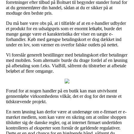
forretninger efter tilbud på Boltsæt til begynder stander forud for
at du gennemfører din handel, sådan at du er sikker på at
modtage den bedste pris.
Du må bare være obs på, at i tilfælde af at en e-handler udbyder
et produkt for en udsalgspris som er enormt letkøbt, burde det
mange gange være et karakteristika der viser en uægte e-
forhandler. Køb med gængse betalingskort er dog dækket ind
under en lov, som værner en overfor falske outlets på nettet.
Vi foreslår generelt bestillinger med betalingskort eller betalinger
med mobilen. Som alternativ burde du drage fordel af en løsning
på afbetaling som f.eks. ViaBill, såfremt du tilstræber at afbetale
beløbet af flere omgange.
Forud for at nogen handler på en butik kan man utvivlsomt
gennemløbe virksomhedens vilkår, det er dog for det meste et
tidskrævende projekt.
En nem løsning kan derfor være at undersøge om e-firmaet er e-
mærket medlem, som kan være en sikring om at online shoppen
tilslutter sig de danske regler, og at internet firmaet undertiden
kontrolleres af eksperter som forstår de gældende regulativer.
Dette er en god chance for en hjælpende hånd, såfremt du