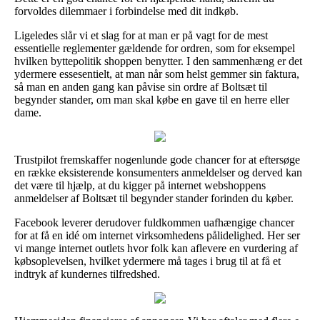
forvoldes dilemmaer i forbindelse med dit indkøb.
Ligeledes slår vi et slag for at man er på vagt for de mest
essentielle reglementer gældende for ordren, som for eksempel
hvilken byttepolitik shoppen benytter. I den sammenhæng er det
ydermere essesentielt, at man når som helst gemmer sin faktura,
så man en anden gang kan påvise sin ordre af Boltsæt til
begynder stander, om man skal købe en gave til en herre eller
dame.
Trustpilot fremskaffer nogenlunde gode chancer for at eftersøge
en række eksisterende konsumenters anmeldelser og derved kan
det være til hjælp, at du kigger på internet webshoppens
anmeldelser af Boltsæt til begynder stander forinden du køber.
Facebook leverer derudover fuldkommen uafhængige chancer
for at få en idé om internet virksomhedens pålidelighed. Her ser
vi mange internet outlets hvor folk kan aflevere en vurdering af
købsoplevelsen, hvilket ydermere må tages i brug til at få et
indtryk af kundernes tilfredshed.