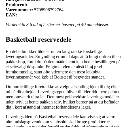
Producent:
Varenummer:
5708906792764
EAN:
Vurderet til
3.6
ud af 5 stjerner baseret på
40
anmeldelser
Basketball reservedele
En del e-butikker tildeler nu en lang række forskellige
leveringsmidler. En yndling er nu til dags at få bragt ordren til en
pakkeshop, fordi du på den måde nemt kan hente bestillingen på
et selvvalgt tidspunkt. Fragtmetoden er altså i høj grad
fremkommelig, samt ofte ydermere den mest letkøbte
leveringsmanér ved køb af Boltsæt til begynder stander.
Du burde tillige foretrække at vælge afsending hjem til dig eller
ud på dit arbejde. Leveringstypen bliver til tider lidt mere pebret,
men omvendt ultra let. Den mest prisbevidste leveringsmodel er
uden tvivl at hente pakken selv, hvilket beroer på at du befinder
dig i kort afstand af internet forhandlerens lager.
Leveringstiden på Basketball reservedele kan vise sig at være
ultra udslagsgivende om vi absolut skal bruge produkterne
omgående, og med det formål er det fuldt ud afgørende at vi ser