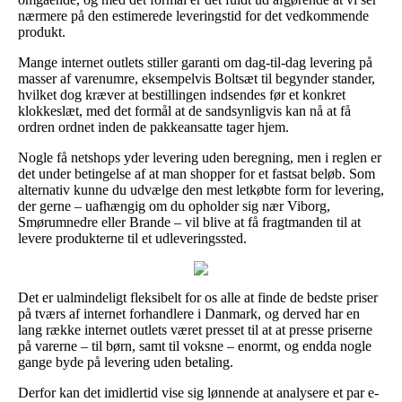
nærmere på den estimerede leveringstid for det vedkommende
produkt.
Mange internet outlets stiller garanti om dag-til-dag levering på
masser af varenumre, eksempelvis Boltsæt til begynder stander,
hvilket dog kræver at bestillingen indsendes før et konkret
klokkeslæt, med det formål at de sandsynligvis kan nå at få
ordren ordnet inden de pakkeansatte tager hjem.
Nogle få netshops yder levering uden beregning, men i reglen er
det under betingelse af at man shopper for et fastsat beløb. Som
alternativ kunne du udvælge den mest letkøbte form for levering,
der gerne – uafhængig om du opholder sig nær Viborg,
Smørumnedre eller Brande – vil blive at få fragtmanden til at
levere produkterne til et udleveringssted.
Det er ualmindeligt fleksibelt for os alle at finde de bedste priser
på tværs af internet forhandlere i Danmark, og derved har en
lang række internet outlets været presset til at at presse priserne
på varerne – til børn, samt til voksne – enormt, og endda nogle
gange byde på levering uden betaling.
Derfor kan det imidlertid vise sig lønnende at analysere et par e-