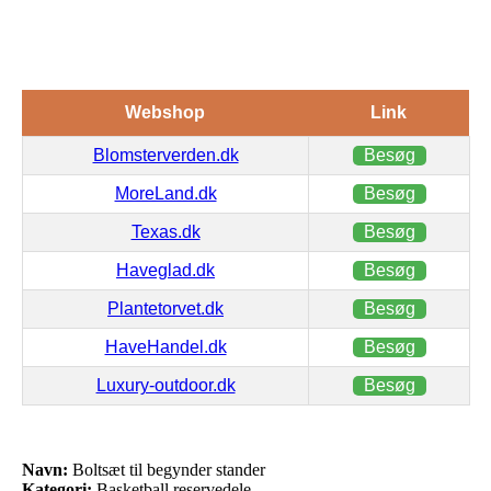
Webshop
Link
Blomsterverden.dk
Besøg
MoreLand.dk
Besøg
Texas.dk
Besøg
Haveglad.dk
Besøg
Plantetorvet.dk
Besøg
HaveHandel.dk
Besøg
Luxury-outdoor.dk
Besøg
Navn:
Boltsæt til begynder stander
Kategori:
Basketball reservedele