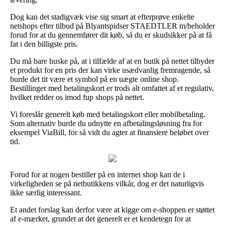
Dog kan det stadigvæk vise sig smart at efterprøve enkelte
netshops efter tilbud på Blyantspidser STAEDTLER m/beholder
forud for at du gennemfører dit køb, så du er skudsikker på at få
fat i den billigste pris.
Du må bare huske på, at i tilfælde af at en butik på nettet tilbyder
et produkt for en pris der kan virke usædvanlig fremragende, så
burde det tit være et symbol på en uægte online shop.
Bestillinger med betalingskort er trods alt omfattet af et regulativ,
hvilket redder os imod fup shops på nettet.
Vi foreslår generelt køb med betalingskort eller mobilbetaling.
Som alternativ burde du udnytte en afbetalingsløsning fra for
eksempel ViaBill, for så vidt du agter at finansiere beløbet over
tid.
Forud for at nogen bestiller på en internet shop kan de i
virkeligheden se på netbutikkens vilkår, dog er det naturligvis
ikke særlig interessant.
Et andet forslag kan derfor være at kigge om e-shoppen er støttet
af e-mærket, grundet at det generelt er et kendetegn for at