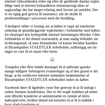
internet virksomheden retter sig efter de gældende danske regler,
tillige med at internet forhandleren rutinemæssigt tilses af
sagkyndige der har meget erfaring med lovene på området. Det
er en rigtig god genvej til assistance, når du skulle få
problemstillinger i processen med din bestilling.
Yderligere stiller vi forslag om at køber er oppe på mærkerne
omkring de grundlæggende reglementer i forbindelse med købet,
for eksempel den byttepolitik internet forretningen tilbyder. I den
forbindelse er det tilmed essesentielt, at man stadig beholder sin
kvitteringsmail, så man fremadrettet vil kunne bevidne handlen
af Blyantspidser STAEDTLER m/beholder, uafhængig om du
søger en vare til en dame eller herre.
Trustpilot yder flere habile løsninger til at udforske ganske
mange tidligere forbrugeres evalueringer og af den grund er det
klogt, at du verificerer internet selskabets bedømmelser af
Blyantspidser STAEDTLER m/beholder inden du køber.
Facebook fører til ligeledes visse fine genveje til at få indsigt i
online firmaets kundefokus. Her er der nogle butikker på nettet
som tilbyder kunderne at sammensætte en omtale af deres
købsoplevelse, hvilket tilmed må benyttes til at få et indblik i
hvor glade kunderne er.