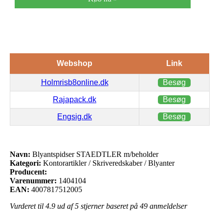
Webshop
Link
Holmrisb8online.dk
Besøg
Rajapack.dk
Besøg
Engsig.dk
Besøg
Navn:
Blyantspidser STAEDTLER m/beholder
Kategori:
Kontorartikler / Skriveredskaber / Blyanter
Producent:
Varenummer:
1404104
EAN:
4007817512005
Vurderet til
4.9
ud af 5 stjerner baseret på
49
anmeldelser