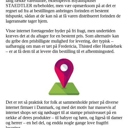
lang række varenumre, eksempelvis Blyantspidser
STAEDTLER m/beholder, men vær opmærksom på at det er
regnet ud fra at bestillingen anbringes forinden et bestemt
tidspunkt, sådan at de kan nå at få varen distribueret forinden de
lageransatte tager hjem.
Visse internet foretagender byder på fri fragt, men undertiden
kræves det at du aftager for en bestemt pris. Som alternativ kan
du gribe den prisbilligste mulighed for levering, der typisk –
uafhængig om man er tæt på Fredericia, Thisted eller Humlebæk
– er at få dem til at levere din bestilling til et afhentningssted.
Det er ret så praktisk for folk at sammenholde priser på diverse
internet firmaer i Danmark, og med det motiv har massevis af
internet shops set sig nødsaget til at stampe prisniveauet på en
række af deres produkter – til babyer og børn, og ligeså til damer
og herrer – en hel del, og endda nogle gange love fragtfri
levering.