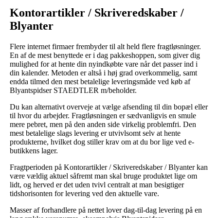
Kontorartikler / Skriveredskaber /
Blyanter
Flere internet firmaer frembyder til alt held flere fragtløsninger.
En af de mest benyttede er i dag pakkeshoppen, som giver dig
mulighed for at hente din nyindkøbte vare når det passer ind i
din kalender. Metoden er altså i høj grad overkommelig, samt
endda tilmed den mest betalelige leveringsmåde ved køb af
Blyantspidser STAEDTLER m/beholder.
Du kan alternativt overveje at vælge afsending til din bopæl eller
til hvor du arbejder. Fragtløsningen er sædvanligvis en smule
mere pebret, men på den anden side virkelig problemfri. Den
mest betalelige slags levering er utvivlsomt selv at hente
produkterne, hvilket dog stiller krav om at du bor lige ved e-
butikkens lager.
Fragtperioden på Kontorartikler / Skriveredskaber / Blyanter kan
være vældig aktuel såfremt man skal bruge produktet lige om
lidt, og herved er det uden tvivl centralt at man besigtiger
tidshorisonten for levering ved den aktuelle vare.
Masser af forhandlere på nettet lover dag-til-dag levering på en