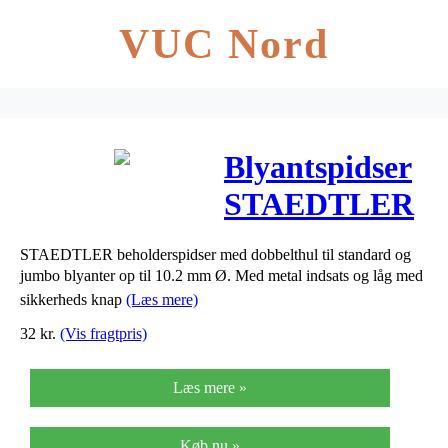
VUC Nord
Blyantspidser
STAEDTLER
m/beholder
STAEDTLER beholderspidser med dobbelthul til standard og
jumbo blyanter op til 10.2 mm Ø. Med metal indsats og låg med
sikkerheds knap
(Læs mere)
32
kr.
(Vis fragtpris)
Læs mere »
Køb nu »