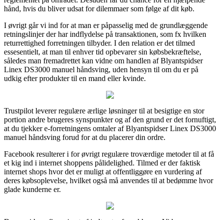
hånd, hvis du bliver udsat for dilemmaer som følge af dit køb.
I øvrigt går vi ind for at man er påpasselig med de grundlæggende
retningslinjer der har indflydelse på transaktionen, som fx hvilken
returrettighed forretningen tilbyder. I den relation er det tilmed
essesentielt, at man til enhver tid opbevarer sin købsbekræftelse,
således man fremadrettet kan vidne om handlen af Blyantspidser
Linex DS3000 manuel håndsving, uden hensyn til om du er på
udkig efter produkter til en mand eller kvinde.
Trustpilot leverer regulære ærlige løsninger til at besigtige en stor
portion andre brugeres synspunkter og af den grund er det fornuftigt,
at du tjekker e-forretningens omtaler af Blyantspidser Linex DS3000
manuel håndsving forud for at du placerer din ordre.
Facebook resulterer i for øvrigt regulære troværdige metoder til at få
et kig ind i internet shoppens pålidelighed. Tilmed er der faktisk
internet shops hvor det er muligt at offentliggøre en vurdering af
deres købsoplevelse, hvilket også må anvendes til at bedømme hvor
glade kunderne er.