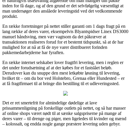
er naturligvis usædvanlig afgørende om man mangler din pakke
inden for få dage, og af den grund er det selvfølgelig væsentligt at
man undersøger den anslåede leveringstid ved det vedkommende
produkt.
En række forretninger på nettet stiller garanti om 1 dags fragt på en
lang række af deres varer, eksempelvis Blyantspidser Linex DS3000
manuel håndsving, men vær vagtsom da det påkræver at
transaktionen realiseres forud for et bestemt tidspunkt, så at de har
mulighed for at nå at få de nye varer distribueret forinden
pakkemedarbejderne har fyraften.
En række internet selskaber lover fragtfri levering, men i reglen er
det under forudsætning af at der købes for et fastslået beløb.
Derudover kan du snuppe den mest letkøbte løsning til levering,
hvilket tit – om du bor ved Holstebro, Grenaa eller Hundested – er
at få fragtfirmaet til at bringe din bestilling til et udleveringssted.
Det er ret smertefrit for almindelige dødelige at lave
prissammenligning på forskellige outlets på nettet, og så har masser
af online shops været nødt til at sænke salgspriserne på mange af
deres varer – til drenge og piger, men ligeledes til kvinder og mænd
– kolossalt, og endda nogle gange præstere levering uden gebyr.