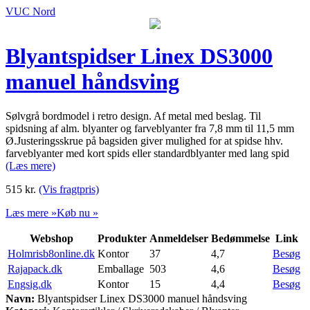
VUC Nord
Blyantspidser Linex DS3000
manuel håndsving
Sølvgrå bordmodel i retro design. Af metal med beslag. Til
spidsning af alm. blyanter og farveblyanter fra 7,8 mm til 11,5 mm
Ø.Justeringsskrue på bagsiden giver mulighed for at spidse hhv.
farveblyanter med kort spids eller standardblyanter med lang spid
(Læs mere)
515
kr.
(Vis fragtpris)
Læs mere »
Køb nu »
Webshop
Produkter
Anmeldelser
Bedømmelse
Link
Holmrisb8online.dk
Kontor
37
4,7
Besøg
Rajapack.dk
Emballage
503
4,6
Besøg
Engsig.dk
Kontor
15
4,4
Besøg
Navn:
Blyantspidser Linex DS3000 manuel håndsving