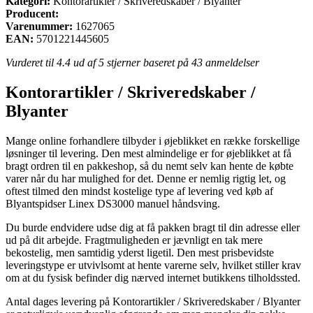
Kategori:
Kontorartikler / Skriveredskaber / Blyanter
Producent:
Varenummer:
1627065
EAN:
5701221445605
Vurderet til
4.4
ud af 5 stjerner baseret på
43
anmeldelser
Kontorartikler / Skriveredskaber /
Blyanter
Mange online forhandlere tilbyder i øjeblikket en række forskellige
løsninger til levering. Den mest almindelige er for øjeblikket at få
bragt ordren til en pakkeshop, så du nemt selv kan hente de købte
varer når du har mulighed for det. Denne er nemlig rigtig let, og
oftest tilmed den mindst kostelige type af levering ved køb af
Blyantspidser Linex DS3000 manuel håndsving.
Du burde endvidere udse dig at få pakken bragt til din adresse eller
ud på dit arbejde. Fragtmuligheden er jævnligt en tak mere
bekostelig, men samtidig yderst ligetil. Den mest prisbevidste
leveringstype er utvivlsomt at hente varerne selv, hvilket stiller krav
om at du fysisk befinder dig nærved internet butikkens tilholdssted.
Antal dages levering på Kontorartikler / Skriveredskaber / Blyanter