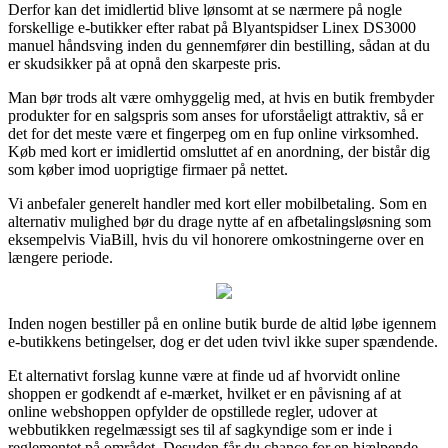
Derfor kan det imidlertid blive lønsomt at se nærmere på nogle
forskellige e-butikker efter rabat på Blyantspidser Linex DS3000
manuel håndsving inden du gennemfører din bestilling, sådan at du
er skudsikker på at opnå den skarpeste pris.
Man bør trods alt være omhyggelig med, at hvis en butik frembyder
produkter for en salgspris som anses for uforståeligt attraktiv, så er
det for det meste være et fingerpeg om en fup online virksomhed.
Køb med kort er imidlertid omsluttet af en anordning, der bistår dig
som køber imod uoprigtige firmaer på nettet.
Vi anbefaler generelt handler med kort eller mobilbetaling. Som en
alternativ mulighed bør du drage nytte af en afbetalingsløsning som
eksempelvis ViaBill, hvis du vil honorere omkostningerne over en
længere periode.
Inden nogen bestiller på en online butik burde de altid løbe igennem
e-butikkens betingelser, dog er det uden tvivl ikke super spændende.
Et alternativt forslag kunne være at finde ud af hvorvidt online
shoppen er godkendt af e-mærket, hvilket er en påvisning af at
online webshoppen opfylder de opstillede regler, udover at
webbutikken regelmæssigt ses til af sagkyndige som er inde i
reglementet på området. Desuden får du chance for en hjælpende