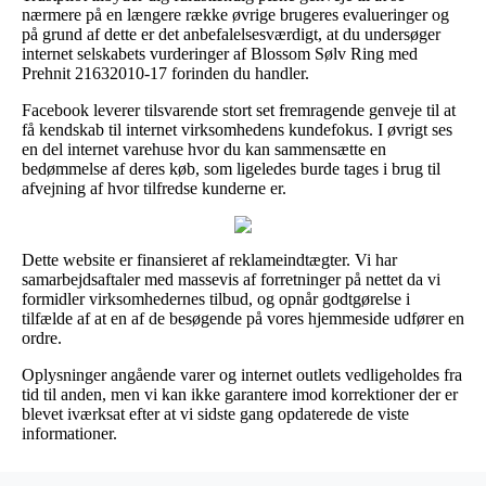
nærmere på en længere række øvrige brugeres evalueringer og
på grund af dette er det anbefalelsesværdigt, at du undersøger
internet selskabets vurderinger af Blossom Sølv Ring med
Prehnit 21632010-17 forinden du handler.
Facebook leverer tilsvarende stort set fremragende genveje til at
få kendskab til internet virksomhedens kundefokus. I øvrigt ses
en del internet varehuse hvor du kan sammensætte en
bedømmelse af deres køb, som ligeledes burde tages i brug til
afvejning af hvor tilfredse kunderne er.
Dette website er finansieret af reklameindtægter. Vi har
samarbejdsaftaler med massevis af forretninger på nettet da vi
formidler virksomhedernes tilbud, og opnår godtgørelse i
tilfælde af at en af de besøgende på vores hjemmeside udfører en
ordre.
Oplysninger angående varer og internet outlets vedligeholdes fra
tid til anden, men vi kan ikke garantere imod korrektioner der er
blevet iværksat efter at vi sidste gang opdaterede de viste
informationer.