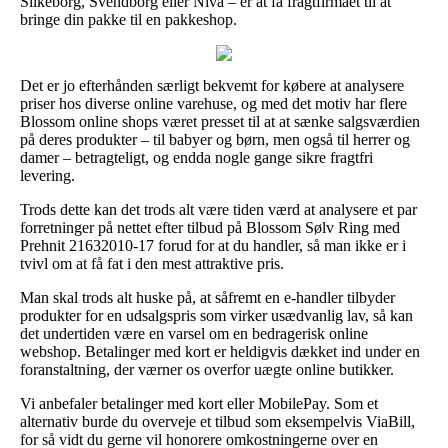
Silkeborg, Svendborg eller Nivå – er at få fragtfirmaet til at
bringe din pakke til en pakkeshop.
Det er jo efterhånden særligt bekvemt for købere at analysere
priser hos diverse online varehuse, og med det motiv har flere
Blossom online shops været presset til at at sænke salgsværdien
på deres produkter – til babyer og børn, men også til herrer og
damer – betragteligt, og endda nogle gange sikre fragtfri
levering.
Trods dette kan det trods alt være tiden værd at analysere et par
forretninger på nettet efter tilbud på Blossom Sølv Ring med
Prehnit 21632010-17 forud for at du handler, så man ikke er i
tvivl om at få fat i den mest attraktive pris.
Man skal trods alt huske på, at såfremt en e-handler tilbyder
produkter for en udsalgspris som virker usædvanlig lav, så kan
det undertiden være en varsel om en bedragerisk online
webshop. Betalinger med kort er heldigvis dækket ind under en
foranstaltning, der værner os overfor uægte online butikker.
Vi anbefaler betalinger med kort eller MobilePay. Som et
alternativ burde du overveje et tilbud som eksempelvis ViaBill,
for så vidt du gerne vil honorere omkostningerne over en