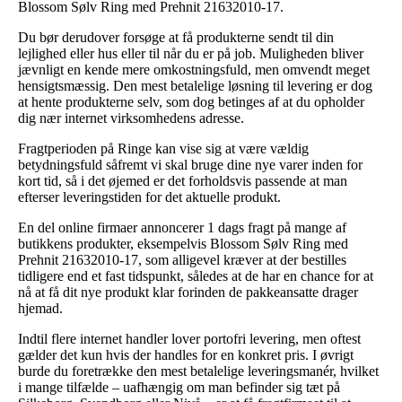
Blossom Sølv Ring med Prehnit 21632010-17.
Du bør derudover forsøge at få produkterne sendt til din
lejlighed eller hus eller til når du er på job. Muligheden bliver
jævnligt en kende mere omkostningsfuld, men omvendt meget
hensigtsmæssig. Den mest betalelige løsning til levering er dog
at hente produkterne selv, som dog betinges af at du opholder
dig nær internet virksomhedens adresse.
Fragtperioden på Ringe kan vise sig at være vældig
betydningsfuld såfremt vi skal bruge dine nye varer inden for
kort tid, så i det øjemed er det forholdsvis passende at man
efterser leveringstiden for det aktuelle produkt.
En del online firmaer annoncerer 1 dags fragt på mange af
butikkens produkter, eksempelvis Blossom Sølv Ring med
Prehnit 21632010-17, som alligevel kræver at der bestilles
tidligere end et fast tidspunkt, således at de har en chance for at
nå at få dit nye produkt klar forinden de pakkeansatte drager
hjemad.
Indtil flere internet handler lover portofri levering, men oftest
gælder det kun hvis der handles for en konkret pris. I øvrigt
burde du foretrække den mest betalelige leveringsmanér, hvilket
i mange tilfælde – uafhængig om man befinder sig tæt på