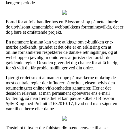
længere periode.
Forud for at folk handler hos en Blossom shop på nettet burde
de utvivlsomt gennemløbe webbutikkens forretningsvilkår, det er
dog bare et omfattende projekt.
En nemmere løsning kan være at kigge om e-butikken er e-
mærke godkendt, grundet at det ofte er en erklæring om at
online forhandleren respekterer de danske retningslinjer, og at
webshoppen jævnligt monitoreres af jurister der forstår de
gældende regler. Desuden giver det dig chance for at få hjælp,
for så vidt du får problemstillinger ved din ordre.
I øvrigt er det smart at man er oppe på mærkerne omkring de
mest centrale regler der influerer på ordren, eksempelvis den
returneringsret online virksomheden garanterer. Her er det
desuden relevant, at man permanent opbevarer ens e-mail
kvittering, så man fremadrettet kan påvise købet af Blossom
Sølv Ring med Prehnit 21632010-17, hvad end man søger en
vare til en herre eller dame.
Trustpilot tilbyder dig fuldstændig pæne genveje til at se