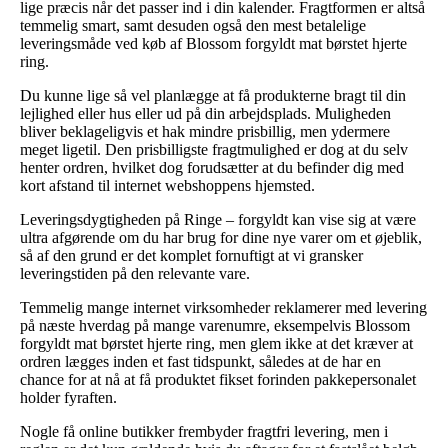
lige præcis når det passer ind i din kalender. Fragtformen er altså
temmelig smart, samt desuden også den mest betalelige
leveringsmåde ved køb af Blossom forgyldt mat børstet hjerte
ring.
Du kunne lige så vel planlægge at få produkterne bragt til din
lejlighed eller hus eller ud på din arbejdsplads. Muligheden
bliver beklageligvis et hak mindre prisbillig, men ydermere
meget ligetil. Den prisbilligste fragtmulighed er dog at du selv
henter ordren, hvilket dog forudsætter at du befinder dig med
kort afstand til internet webshoppens hjemsted.
Leveringsdygtigheden på Ringe – forgyldt kan vise sig at være
ultra afgørende om du har brug for dine nye varer om et øjeblik,
så af den grund er det komplet fornuftigt at vi gransker
leveringstiden på den relevante vare.
Temmelig mange internet virksomheder reklamerer med levering
på næste hverdag på mange varenumre, eksempelvis Blossom
forgyldt mat børstet hjerte ring, men glem ikke at det kræver at
ordren lægges inden et fast tidspunkt, således at de har en
chance for at nå at få produktet fikset forinden pakkepersonalet
holder fyraften.
Nogle få online butikker frembyder fragtfri levering, men i