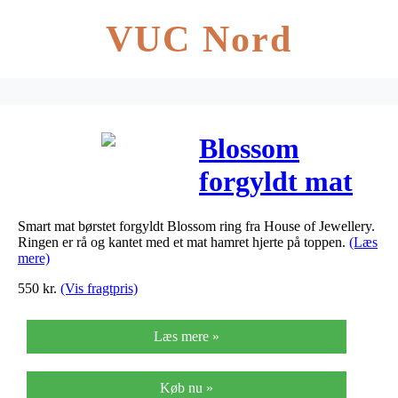
VUC Nord
Blossom
forgyldt mat
børstet hjerte
Smart mat børstet forgyldt Blossom ring fra House of Jewellery.
ring
Ringen er rå og kantet med et mat hamret hjerte på toppen.
(Læs
mere)
550
kr.
(Vis fragtpris)
Læs mere »
Køb nu »