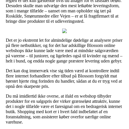
reglen er det kun gældende hvis du aftager for et fastslået beløb.
Desuden skulle man udvælge den mest letkøbte leveringsform,
som i mange tilfælde – uanset om man opholder sig tæt på
Roskilde, Smørumnedre eller Vejen – er at få fragtfirmaet til at
bringe dine produkter til et udleveringssted.
Det er jo ekstremt let for almindelige dødelige at analysere priser
på flere netbutikker, og for det har adskillige Blossom online
webshops ikke kunne lade være med at mindske salgsværdien
på varerne – til juniorer, og ligeledes også til kvinder og mænd –
helt i bund, og endda nogle gange præstere levering uden gebyr.
Det kan dog immervæk vise sig tiden værd at kontrollere indtil
flere internet forhandlere efter tilbud på Blossom forgyldt mat
børstet hjerte ring forinden du handler, sådan at du er tryg ved at
opnå den skarpeste pris.
Du må imidlertid ikke overse, at ifald en webshop tilbyder
produkter for en salgspris der virker grænseløst attraktiv, kunne
det i nogle tilfælde være et faresignal om en bedragerisk internet
butik. Shopping med kort er i hvert fald indbefattet af en
foranstaltning, som assisterer køber overfor uærlige online
varehuse.