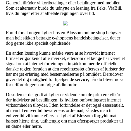
Generelt tilråder vi kortbetalinger eller betalinger med mobilen.
Som et alternativ burde du udnytte en løsning fra f.eks. ViaBill,
hvis du higer efter at afbetale regningen over tid.
Forud for at nogen køber hos en Blossom online shop behøver
man helt sikkert betragte e-shoppens handelsbetingelser, det er
dog gerne ikke specielt ophidsende.
En anden løsning kunne måske være at se hvorvidt internet
firmaet er godkendt af e-mærket, eftersom det længe har været et
signal om at internet forretningen imødekommer de officielle
danske regler, foruden at den regelmæssigt efterses af jurister der
har meget erfaring med bestemmelserne på området. Derudover
giver det dig mulighed for hjælpende service, når du bliver udsat
for udfordringer som følge af din ordre.
Desuden er det godt at køber er vidende om de primære vilkår
der indvirker på bestillingen, fx hvilken ombytningsret internet
virksomheden tilbyder. I den forbindelse er det også essesentielt,
at man til enhver tid bevarer ens ordremail, således man til
enhver tid vil kunne eftervise købet af Blossom forgyldt mat
børstet hjerte ring, uafhængig om man efterspørger produkter til
en dame eller herre.