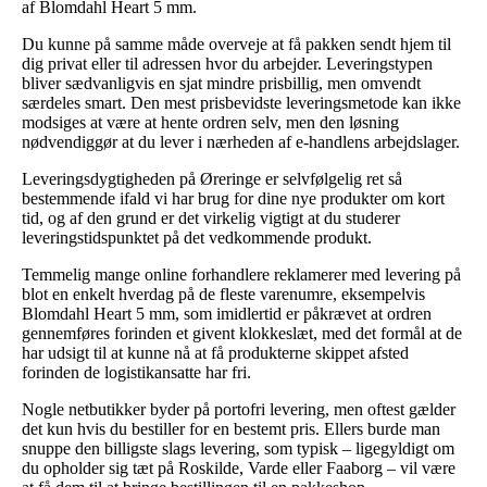
af Blomdahl Heart 5 mm.
Du kunne på samme måde overveje at få pakken sendt hjem til
dig privat eller til adressen hvor du arbejder. Leveringstypen
bliver sædvanligvis en sjat mindre prisbillig, men omvendt
særdeles smart. Den mest prisbevidste leveringsmetode kan ikke
modsiges at være at hente ordren selv, men den løsning
nødvendiggør at du lever i nærheden af e-handlens arbejdslager.
Leveringsdygtigheden på Øreringe er selvfølgelig ret så
bestemmende ifald vi har brug for dine nye produkter om kort
tid, og af den grund er det virkelig vigtigt at du studerer
leveringstidspunktet på det vedkommende produkt.
Temmelig mange online forhandlere reklamerer med levering på
blot en enkelt hverdag på de fleste varenumre, eksempelvis
Blomdahl Heart 5 mm, som imidlertid er påkrævet at ordren
gennemføres forinden et givent klokkeslæt, med det formål at de
har udsigt til at kunne nå at få produkterne skippet afsted
forinden de logistikansatte har fri.
Nogle netbutikker byder på portofri levering, men oftest gælder
det kun hvis du bestiller for en bestemt pris. Ellers burde man
snuppe den billigste slags levering, som typisk – ligegyldigt om
du opholder sig tæt på Roskilde, Varde eller Faaborg – vil være