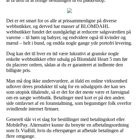
at få dem til at bringe bestillingen til en pakkeshop.
Det er ret smart for os alle at prissammenligne på diverse
webbutikker, og derved har masser af BLOMDAHL
webbutikker fundet det uundgåeligt at reducere salgsværdien på
varerne – til børn og babyer, og endvidere også til kvinder og
mænd – helt i bund, og endda nogle gange yde portofri levering.
Dog kan det til hver en tid være lukrativt at granske nogle
enkelte webbutikker efter udsalg på Blomdahl Heart 5 mm før
du placerer ordren, sådan at du er garanteret at indhente den
billigste pris.
Man må dog ikke undervurdere, at ifald en online virksomhed
udlover deres produkter til salg for en udsalgspris der kan ses
som utopisk tiltalende, så er det for det meste være et faresignal
om en uægte webbutik. Betalinger med kort er på den anden
side omfavnet af en foranstaltning, som begunstiger folk overfor
svindlende internet firmaer.
Generelt slår vi et slag for bestillinger med betalingskort eller
MobilePay. Alternativt kunne du benytte en afbetalingsordning
som fx ViaBill, hvis du efterspørger at afbetale betalingen af
flere omgange.