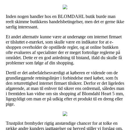
Inden nogen handler hos en BLOMDAHL butik burde man
reelt skimme butikkens handelsbetingelser, men det er gerne ikke
særlig interessant.
Et andet alternativ kunne være at undersøge om internet firmaet
er tilsluttet e-mærket, som skulle være en indikator for at e-
shoppen overholder de opstillede regler, og at online butikken
ofte evalueres af specialister der er meget fortrolige reglerne på
området. Dette er en god anledning til bistand, ifald du skulle få
problemer som følge af din shopping.
Dertil er det anbefalelsesværdigt at køberen er vidende om de
grundlæggende retningslinjer i forbindelse med købet, som fx
den returrettighed internet firmaet tilsikrer. Derfor er det ligeledes
afgørende, at man til enhver tid sikrer ens ordremail, således man
i fremtiden kan vidne om sin shopping af Blomdahl Heart 5 mm,
ligegyldigt om man er på udkig efter et produkt til en dreng eller
pige.
Trustpilot frembyder rigtig anstændige chancer for at tolke en
række andre kunders iagttagelser og herved stiller vi forslag om,