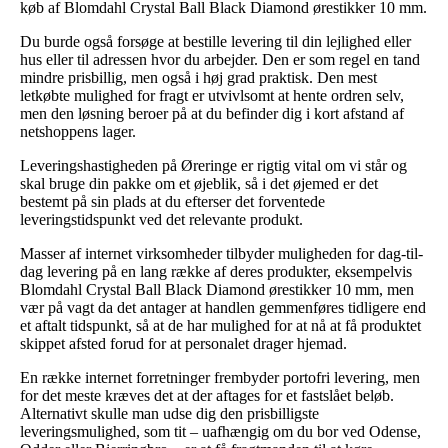
køb af Blomdahl Crystal Ball Black Diamond ørestikker 10 mm.
Du burde også forsøge at bestille levering til din lejlighed eller
hus eller til adressen hvor du arbejder. Den er som regel en tand
mindre prisbillig, men også i høj grad praktisk. Den mest
letkøbte mulighed for fragt er utvivlsomt at hente ordren selv,
men den løsning beroer på at du befinder dig i kort afstand af
netshoppens lager.
Leveringshastigheden på Øreringe er rigtig vital om vi står og
skal bruge din pakke om et øjeblik, så i det øjemed er det
bestemt på sin plads at du efterser det forventede
leveringstidspunkt ved det relevante produkt.
Masser af internet virksomheder tilbyder muligheden for dag-til-
dag levering på en lang række af deres produkter, eksempelvis
Blomdahl Crystal Ball Black Diamond ørestikker 10 mm, men
vær på vagt da det antager at handlen gemmenføres tidligere end
et aftalt tidspunkt, så at de har mulighed for at nå at få produktet
skippet afsted forud for at personalet drager hjemad.
En række internet forretninger frembyder portofri levering, men
for det meste kræves det at der aftages for et fastslået beløb.
Alternativt skulle man udse dig den prisbilligste
leveringsmulighed, som tit – uafhængig om du bor ved Odense,