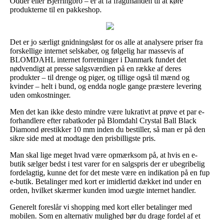
Odder eller Bjerringbro – er at få fragtmanden til at køre
produkterne til en pakkeshop.
Det er jo særligt gnidningsløst for os alle at analysere priser fra
forskellige internet selskaber, og følgelig har massevis af
BLOMDAHL internet forretninger i Danmark fundet det
nødvendigt at presse salgsværdien på en række af deres
produkter – til drenge og piger, og tillige også til mænd og
kvinder – helt i bund, og endda nogle gange præstere levering
uden omkostninger.
Men det kan ikke desto mindre være lukrativt at prøve et par e-
forhandlere efter rabatkoder på Blomdahl Crystal Ball Black
Diamond ørestikker 10 mm inden du bestiller, så man er på den
sikre side med at modtage den prisbilligste pris.
Man skal lige meget hvad være opmærksom på, at hvis en e-
butik sælger bedst i test varer for en salgspris der er ubegribelig
fordelagtig, kunne det for det meste være en indikation på en fup
e-butik. Betalinger med kort er imidlertid dækket ind under en
orden, hvilket skærmer kunden imod uægte internet handler.
Generelt foreslår vi shopping med kort eller betalinger med
mobilen. Som en alternativ mulighed bør du drage fordel af et