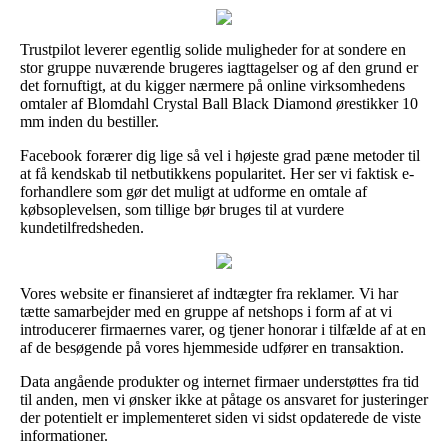
Trustpilot leverer egentlig solide muligheder for at sondere en
stor gruppe nuværende brugeres iagttagelser og af den grund er
det fornuftigt, at du kigger nærmere på online virksomhedens
omtaler af Blomdahl Crystal Ball Black Diamond ørestikker 10
mm inden du bestiller.
Facebook forærer dig lige så vel i højeste grad pæne metoder til
at få kendskab til netbutikkens popularitet. Her ser vi faktisk e-
forhandlere som gør det muligt at udforme en omtale af
købsoplevelsen, som tillige bør bruges til at vurdere
kundetilfredsheden.
Vores website er finansieret af indtægter fra reklamer. Vi har
tætte samarbejder med en gruppe af netshops i form af at vi
introducerer firmaernes varer, og tjener honorar i tilfælde af at en
af de besøgende på vores hjemmeside udfører en transaktion.
Data angående produkter og internet firmaer understøttes fra tid
til anden, men vi ønsker ikke at påtage os ansvaret for justeringer
der potentielt er implementeret siden vi sidst opdaterede de viste
informationer.