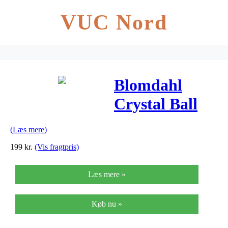
VUC Nord
Blomdahl
Crystal Ball
Black
(Læs mere)
Diamond
199
kr.
(Vis fragtpris)
ørestikker 10
Læs mere »
mm
Køb nu »