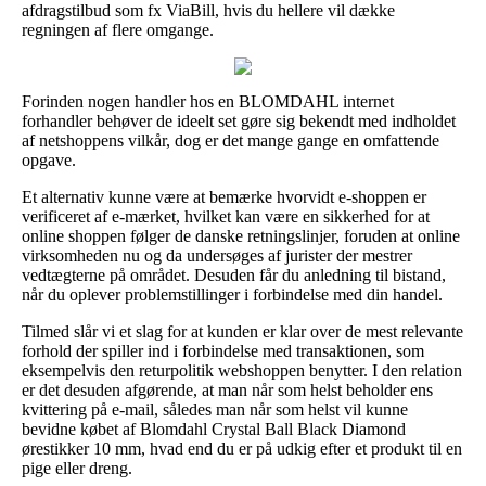
afdragstilbud som fx ViaBill, hvis du hellere vil dække
regningen af flere omgange.
Forinden nogen handler hos en BLOMDAHL internet
forhandler behøver de ideelt set gøre sig bekendt med indholdet
af netshoppens vilkår, dog er det mange gange en omfattende
opgave.
Et alternativ kunne være at bemærke hvorvidt e-shoppen er
verificeret af e-mærket, hvilket kan være en sikkerhed for at
online shoppen følger de danske retningslinjer, foruden at online
virksomheden nu og da undersøges af jurister der mestrer
vedtægterne på området. Desuden får du anledning til bistand,
når du oplever problemstillinger i forbindelse med din handel.
Tilmed slår vi et slag for at kunden er klar over de mest relevante
forhold der spiller ind i forbindelse med transaktionen, som
eksempelvis den returpolitik webshoppen benytter. I den relation
er det desuden afgørende, at man når som helst beholder ens
kvittering på e-mail, således man når som helst vil kunne
bevidne købet af Blomdahl Crystal Ball Black Diamond
ørestikker 10 mm, hvad end du er på udkig efter et produkt til en
pige eller dreng.