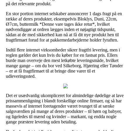
på det relevante produkt.
En stor portion internet selskaber annoncerer 1 dags fragt på en
række af deres produkter, eksempelvis Bloklys, Duni, 22cm,
Ø7cm, buttermilk *Denne vare tages ikke retur*, hvilket
nødvendiggør at ordren lægges inden et nøjagtigt tidspunkt,
sådan at de med sikkerhed kan nå at få dit nye produkt hen til
fragtfirmaet forud for at pakkemedarbejderne holder fyraften.
Indtil flere internet virksomheder sikrer fragtfri levering, men i
reglen gælder det kun hvis du køber for en fastsat pris. Ellers
burde man overveje den mest letkøbte leveringsmåde, hvilket
mange gange – om du bor ved Silkeborg, Hjørring eller Tønder
– er at få fragtfirmaet til at bringe dine varer til et
udleveringssted.
Det er usædvanlig ukompliceret for almindelige dødelige at lave
prissammenligning i blandt forskellige online firmaer, og så har
massevis af internet foretagender været tvunget til at sænke
salgsværdien på mange af deres produkter – til børn og babyer,
og ligeledes til mænd og kvinder – markant, og endda nogle
gange præstere levering uden betaling.