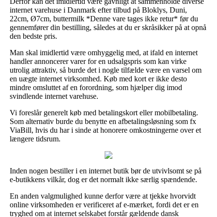
Derfor kan det imidlertid være gavnligt at sammenholde diverse
internet varehuse i Danmark efter tilbud på Bloklys, Duni,
22cm, Ø7cm, buttermilk *Denne vare tages ikke retur* før du
gennemfører din bestilling, således at du er skråsikker på at opnå
den bedste pris.
Man skal imidlertid være omhyggelig med, at ifald en internet
handler annoncerer varer for en udsalgspris som kan virke
utrolig attraktiv, så burde det i nogle tilfælde være en varsel om
en uægte internet virksomhed. Køb med kort er ikke desto
mindre omsluttet af en forordning, som hjælper dig imod
svindlende internet varehuse.
Vi foreslår generelt køb med betalingskort eller mobilbetaling.
Som alternativ burde du benytte en afbetalingsløsning som fx
ViaBill, hvis du har i sinde at honorere omkostningerne over et
længere tidsrum.
Inden nogen bestiller i en internet butik bør de utvivlsomt se på
e-butikkens vilkår, dog er det normalt ikke særlig spændende.
En anden valgmulighed kunne derfor være at tjekke hvorvidt
online virksomheden er verificeret af e-mærket, fordi det er en
tryghed om at internet selskabet forstår gældende dansk