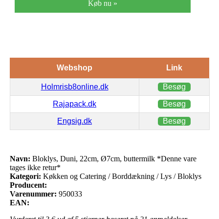
Køb nu »
Webshop
Link
Holmrisb8online.dk
Besøg
Rajapack.dk
Besøg
Engsig.dk
Besøg
Navn:
Bloklys, Duni, 22cm, Ø7cm, buttermilk *Denne vare
tages ikke retur*
Kategori:
Køkken og Catering / Borddækning / Lys / Bloklys
Producent:
Varenummer:
950033
EAN: