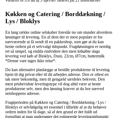
Vurderet til
3.6
ud af 5 stjerner baseret på
21
anmeldelser
Køkken og Catering / Borddækning /
Lys / Bloklys
En lang række online selskaber foreslår nu om stunder alverdens
løsninger til levering. En af dem der er mest populær er for
nærværende at få sendt til en pakkeshop, som gør at du kan
hente ordren på et selvvalgt tidspunkt. Fragtløsningen er nemlig
ret så simpel, og endda endvidere den mest letkøbte slags
levering ved køb af Bloklys, Duni, 22cm, Ø7cm, buttermilk
*Denne vare tages ikke retur*.
Du kan alternativt planlægge at bestille produkterne til levering
hjem til dig privat eller til dit arbejdes adresse. Den er oftest en
tak mere bekostelig, men til gengæld særdeles bekvem. Den
mest prisbevidste leveringstype vil dog altid være at hente
produkterne selv, men den løsning kræver at du bor nærved
netshoppens adresse.
Fragtperioden på Køkken og Catering / Borddækning / Lys /
Bloklys er selvfølgelig ret essentiel i tilfælde af at du behøver
ordren inden for få dage, så af den grund er det fuldt ud
fornuftigt at man undersøger det estimerede leveringstidspunkt