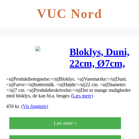
VUC Nord
Bloklys, Duni,
22cm, Ø7cm,
buttermilk
<u||Produktbetegnelse:</u||Bloklys. <u||Varemærke:</u||Duni.
*Denne vare
<u||Farve:</u||buttermilk. <u||Højde:</u||22 cm. <u||Diameter:
</u||7 cm. <u||Produktbeskrivelse:</u||Der er mange muligheder
tages ikke
med bloklys, de kan bl.a. bruges
(Læs mere)
459
kr.
(Vis fragtpris)
retur*
Læs mere »