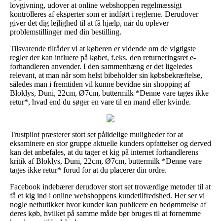
lovgivning, udover at online webshoppen regelmæssigt
kontrolleres af eksperter som er indført i reglerne. Derudover
giver det dig lejlighed til at få hjælp, når du oplever
problemstillinger med din bestilling.
Tilsvarende tilråder vi at køberen er vidende om de vigtigste
regler der kan influere på købet, f.eks. den returneringsret e-
forhandleren anvender. I den sammenhæng er det ligeledes
relevant, at man når som helst bibeholder sin købsbekræftelse,
således man i fremtiden vil kunne bevidne sin shopping af
Bloklys, Duni, 22cm, Ø7cm, buttermilk *Denne vare tages ikke
retur*, hvad end du søger en vare til en mand eller kvinde.
Trustpilot præsterer stort set pålidelige muligheder for at
eksaminere en stor gruppe aktuelle kunders opfattelser og derved
kan det anbefales, at du tager et kig på internet forhandlerens
kritik af Bloklys, Duni, 22cm, Ø7cm, buttermilk *Denne vare
tages ikke retur* forud for at du placerer din ordre.
Facebook indebærer derudover stort set troværdige metoder til at
få et kig ind i online webshoppens kundetilfredshed. Her ser vi
nogle netbutikker hvor kunder kan publicere en bedømmelse af
deres køb, hvilket på samme måde bør bruges til at fornemme