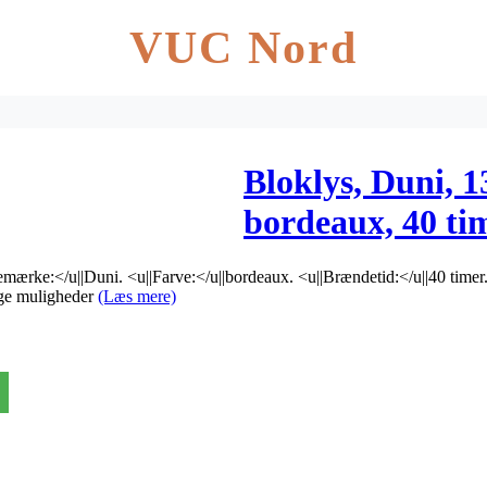
VUC Nord
Bloklys, Duni, 
bordeaux, 40 ti
tages ikke retur
emærke:</u||Duni. <u||Farve:</u||bordeaux. <u||Brændetid:</u||40 timer.
nge muligheder
(Læs mere)