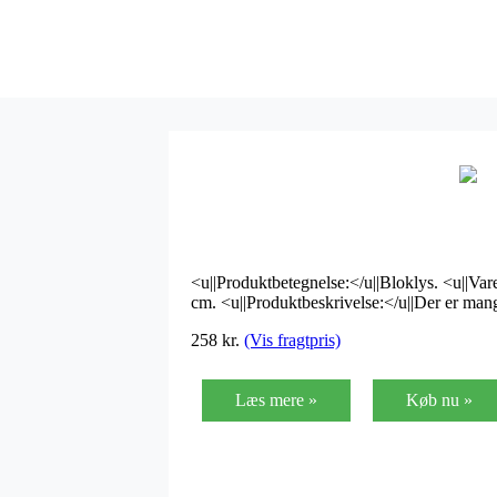
<u||Produktbetegnelse:</u||Bloklys. <u||Var
cm. <u||Produktbeskrivelse:</u||Der er ma
258
kr.
(Vis fragtpris)
Læs mere »
Køb nu »