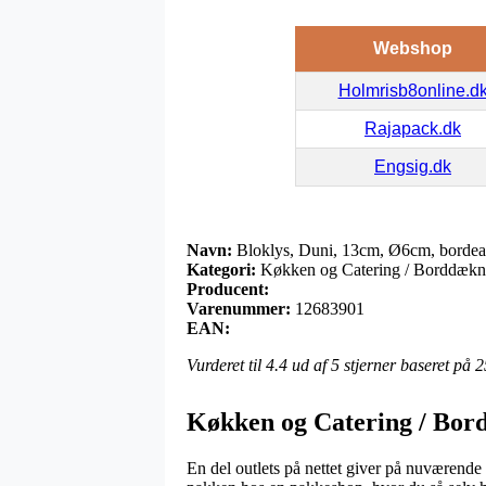
Webshop
Holmrisb8online.d
Rajapack.dk
Engsig.dk
Navn:
Bloklys, Duni, 13cm, Ø6cm, bordeau
Kategori:
Køkken og Catering / Borddæknin
Producent:
Varenummer:
12683901
EAN:
Vurderet til
4.4
ud af 5 stjerner baseret på
2
Køkken og Catering / Bord
En del outlets på nettet giver på nuværende 