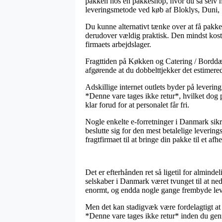
pakken hos en pakkeshop, hvor du så selv hen
leveringsmetode ved køb af Bloklys, Duni,
Du kunne alternativt tænke over at få pakken 
derudover vældig praktisk. Den mindst kosteli
firmaets arbejdslager.
Fragttiden på Køkken og Catering / Borddækni
afgørende at du dobbelttjekker det estimere
Adskillige internet outlets byder på lever
*Denne vare tages ikke retur*, hvilket dog p
klar forud for at personalet får fri.
Nogle enkelte e-forretninger i Danmark sikr
beslutte sig for den mest betalelige leverin
fragtfirmaet til at bringe din pakke til et afh
Det er efterhånden ret så ligetil for almindel
selskaber i Danmark været tvunget til at ned
enormt, og endda nogle gange frembyde lev
Men det kan stadigvæk være fordelagtigt at
*Denne vare tages ikke retur* inden du genne