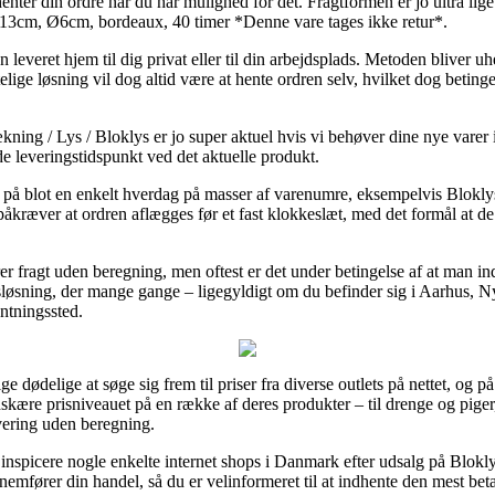
ter din ordre når du har mulighed for det. Fragtformen er jo ultra ligeti
 13cm, Ø6cm, bordeaux, 40 timer *Denne vare tages ikke retur*.
leveret hjem til dig privat eller til din arbejdsplads. Metoden bliver uh
ge løsning vil dog altid være at hente ordren selv, hvilket dog betinges 
ng / Lys / Bloklys er jo super aktuel hvis vi behøver dine nye varer in
de leveringstidspunkt ved det aktuelle produkt.
ing på blot en enkelt hverdag på masser af varenumre, eksempelvis Blok
åkræver at ordren aflægges før et fast klokkeslæt, med det formål at de 
er fragt uden beregning, men oftest er det under betingelse af at man
gsløsning, der mange gange – ligegyldigt om du befinder sig i Aarhus, N
entningssted.
ige dødelige at søge sig frem til priser fra diverse outlets på nettet, og på
skære prisniveauet på en række af deres produkter – til drenge og piger
ering uden beregning.
 inspicere nogle enkelte internet shops i Danmark efter udsalg på Blok
mfører din handel, så du er velinformeret til at indhente den mest betal