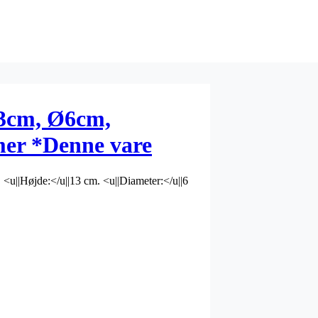
13cm, Ø6cm,
mer *Denne vare
*
 <u||Højde:</u||13 cm. <u||Diameter:</u||6