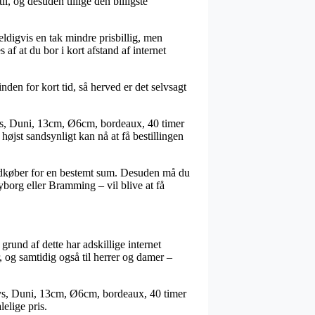
l, og desuden tillige den billigste
eldigvis en tak mindre prisbillig, men
af at du bor i kort afstand af internet
den for kort tid, så herved er det selvsagt
lys, Duni, 13cm, Ø6cm, bordeaux, 40 timer
højst sandsynligt kan nå at få bestillingen
 indkøber for en bestemt sum. Desuden må du
yborg eller Bramming – vil blive at få
 grund af dette har adskillige internet
, og samtidig også til herrer og damer –
lys, Duni, 13cm, Ø6cm, bordeaux, 40 timer
elige pris.