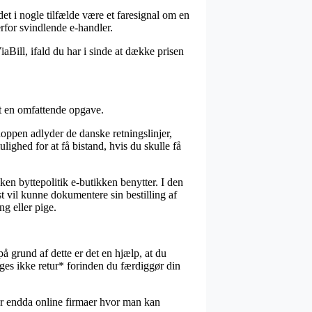
det i nogle tilfælde være et faresignal om en
rfor svindlende e-handler.
ViaBill, ifald du har i sinde at dække prisen
tit en omfattende opgave.
shoppen adlyder de danske retningslinjer,
ulighed for at få bistand, hvis du skulle få
ken byttepolitik e-butikken benytter. I den
 vil kunne dokumentere sin bestilling af
g eller pige.
å grund af dette er det en hjælp, at du
es ikke retur* forinden du færdiggør din
er endda online firmaer hvor man kan