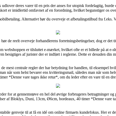
udlover deres varer til en pris der anses for utopisk fordelagtig, burde 
kort er imidlertid omfavnet af en forordning, hvilket begunstiger os ove
obilbetaling. Alternativt bør du overveje et afbetalingstilbud fra f.eks. 
 bør de reelt overveje forhandlerens forretningsbetingelser, dog er det 
om webshoppen er tilsluttet e-mærket, hvilket ofte er et billede på at e-
em besigtiges af jurister der er indført i reglerne. Dette er desuden din m
 de mest centrale regler der har betydning for handlen, til eksempel hvil
n når som helst bevarer ens kvitteringsmail, således man når som helst
er *Denne vare tages ikke retur*, om du leder efter en vare til en dren
der for at gennemstøve en hel del øvrige forbrugeres betragtninger og p
ser af Bloklys, Duni, 13cm, Ø6cm, bordeaux, 40 timer *Denne vare tag
abile genveje til at få en idé om online firmaets kundefokus. Her er d