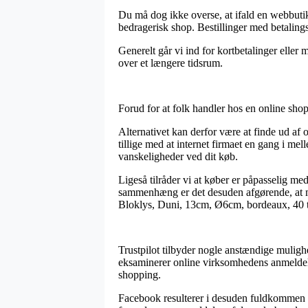
Du må dog ikke overse, at ifald en webbutik 
bedragerisk shop. Bestillinger med betalings
Generelt går vi ind for kortbetalinger eller m
over et længere tidsrum.
Forud for at folk handler hos en online shop
Alternativet kan derfor være at finde ud af 
tillige med at internet firmaet en gang i mell
vanskeligheder ved dit køb.
Ligeså tilråder vi at køber er påpasselig med
sammenhæng er det desuden afgørende, at ma
Bloklys, Duni, 13cm, Ø6cm, bordeaux, 40 tim
Trustpilot tilbyder nogle anstændige mulighe
eksaminerer online virksomhedens anmeldel
shopping.
Facebook resulterer i desuden fuldkommen st