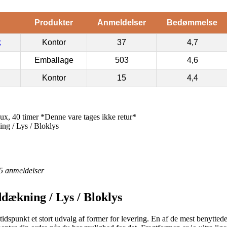
Produkter
Anmeldelser
Bedømmelse
k
Kontor
37
4,7
Emballage
503
4,6
Kontor
15
4,4
x, 40 timer *Denne vare tages ikke retur*
g / Lys / Bloklys
5
anmeldelser
dækning / Lys / Bloklys
tidspunkt et stort udvalg af former for levering. En af de mest benytted