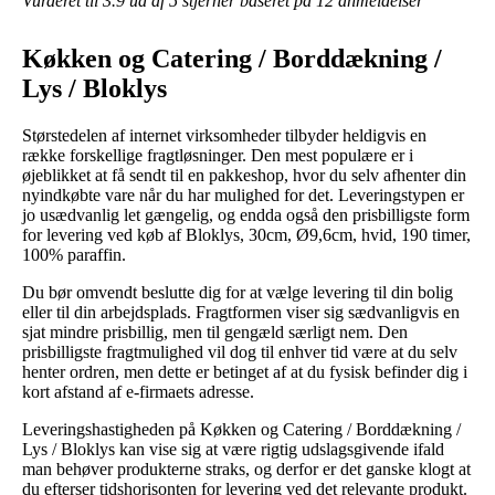
Vurderet til
3.9
ud af 5 stjerner baseret på
12
anmeldelser
Køkken og Catering / Borddækning /
Lys / Bloklys
Størstedelen af internet virksomheder tilbyder heldigvis en
række forskellige fragtløsninger. Den mest populære er i
øjeblikket at få sendt til en pakkeshop, hvor du selv afhenter din
nyindkøbte vare når du har mulighed for det. Leveringstypen er
jo usædvanlig let gængelig, og endda også den prisbilligste form
for levering ved køb af Bloklys, 30cm, Ø9,6cm, hvid, 190 timer,
100% paraffin.
Du bør omvendt beslutte dig for at vælge levering til din bolig
eller til din arbejdsplads. Fragtformen viser sig sædvanligvis en
sjat mindre prisbillig, men til gengæld særligt nem. Den
prisbilligste fragtmulighed vil dog til enhver tid være at du selv
henter ordren, men dette er betinget af at du fysisk befinder dig i
kort afstand af e-firmaets adresse.
Leveringshastigheden på Køkken og Catering / Borddækning /
Lys / Bloklys kan vise sig at være rigtig udslagsgivende ifald
man behøver produkterne straks, og derfor er det ganske klogt at
du efterser tidshorisonten for levering ved det relevante produkt.