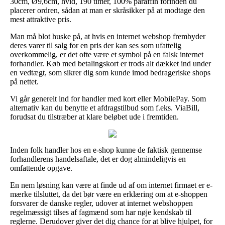
30cm, Ø9,6cm, hvid, 190 timer, 100% paraffin forinden du
placerer ordren, sådan at man er skråsikker på at modtage den
mest attraktive pris.
Man må blot huske på, at hvis en internet webshop frembyder
deres varer til salg for en pris der kan ses som ufattelig
overkommelig, er det ofte være et symbol på en falsk internet
forhandler. Køb med betalingskort er trods alt dækket ind under
en vedtægt, som sikrer dig som kunde imod bedrageriske shops
på nettet.
Vi går generelt ind for handler med kort eller MobilePay. Som
alternativ kan du benytte et afdragstilbud som f.eks. ViaBill,
forudsat du tilstræber at klare beløbet ude i fremtiden.
Inden folk handler hos en e-shop kunne de faktisk gennemse
forhandlerens handelsaftale, det er dog almindeligvis en
omfattende opgave.
En nem løsning kan være at finde ud af om internet firmaet er e-
mærke tilsluttet, da det bør være en erklæring om at e-shoppen
forsvarer de danske regler, udover at internet webshoppen
regelmæssigt tilses af fagmænd som har nøje kendskab til
reglerne. Derudover giver det dig chance for at blive hjulpet, for