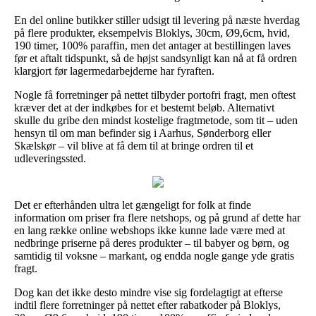
En del online butikker stiller udsigt til levering på næste hverdag
på flere produkter, eksempelvis Bloklys, 30cm, Ø9,6cm, hvid,
190 timer, 100% paraffin, men det antager at bestillingen laves
før et aftalt tidspunkt, så de højst sandsynligt kan nå at få ordren
klargjort før lagermedarbejderne har fyraften.
Nogle få forretninger på nettet tilbyder portofri fragt, men oftest
kræver det at der indkøbes for et bestemt beløb. Alternativt
skulle du gribe den mindst kostelige fragtmetode, som tit – uden
hensyn til om man befinder sig i Aarhus, Sønderborg eller
Skælskør – vil blive at få dem til at bringe ordren til et
udleveringssted.
Det er efterhånden ultra let gængeligt for folk at finde
information om priser fra flere netshops, og på grund af dette har
en lang række online webshops ikke kunne lade være med at
nedbringe priserne på deres produkter – til babyer og børn, og
samtidig til voksne – markant, og endda nogle gange yde gratis
fragt.
Dog kan det ikke desto mindre vise sig fordelagtigt at efterse
indtil flere forretninger på nettet efter rabatkoder på Bloklys,