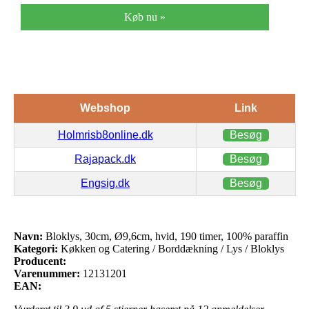
Køb nu »
Webshop
Link
Holmrisb8online.dk
Besøg
Rajapack.dk
Besøg
Engsig.dk
Besøg
Navn:
Bloklys, 30cm, Ø9,6cm, hvid, 190 timer, 100% paraffin
Kategori:
Køkken og Catering / Borddækning / Lys / Bloklys
Producent:
Varenummer:
12131201
EAN: