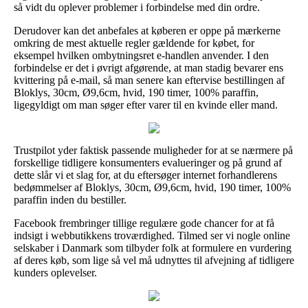
så vidt du oplever problemer i forbindelse med din ordre.
Derudover kan det anbefales at køberen er oppe på mærkerne
omkring de mest aktuelle regler gældende for købet, for
eksempel hvilken ombytningsret e-handlen anvender. I den
forbindelse er det i øvrigt afgørende, at man stadig bevarer ens
kvittering på e-mail, så man senere kan eftervise bestillingen af
Bloklys, 30cm, Ø9,6cm, hvid, 190 timer, 100% paraffin,
ligegyldigt om man søger efter varer til en kvinde eller mand.
Trustpilot yder faktisk passende muligheder for at se nærmere på
forskellige tidligere konsumenters evalueringer og på grund af
dette slår vi et slag for, at du eftersøger internet forhandlerens
bedømmelser af Bloklys, 30cm, Ø9,6cm, hvid, 190 timer, 100%
paraffin inden du bestiller.
Facebook frembringer tillige regulære gode chancer for at få
indsigt i webbutikkens troværdighed. Tilmed ser vi nogle online
selskaber i Danmark som tilbyder folk at formulere en vurdering
af deres køb, som lige så vel må udnyttes til afvejning af tidligere
kunders oplevelser.