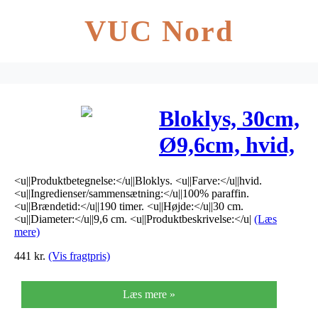
VUC Nord
Bloklys, 30cm,
Ø9,6cm, hvid,
190 timer,
<u||Produktbetegnelse:</u||Bloklys. <u||Farve:</u||hvid.
100% paraffin
<u||Ingredienser/sammensætning:</u||100% paraffin.
<u||Brændetid:</u||190 timer. <u||Højde:</u||30 cm.
<u||Diameter:</u||9,6 cm. <u||Produktbeskrivelse:</u|
(Læs
mere)
441
kr.
(Vis fragtpris)
Læs mere »